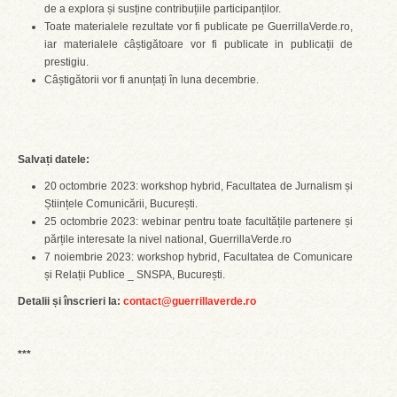
de a explora și susține contribuțiile participanților.
Toate materialele rezultate vor fi publicate pe GuerrillaVerde.ro,
iar materialele câștigătoare vor fi publicate in publicații de
prestigiu.
Câștigătorii vor fi anunțați în luna decembrie.
Salvați datele:
20 octombrie 2023: workshop hybrid, Facultatea de Jurnalism și
Științele Comunicării, București.
25 octombrie 2023: webinar pentru toate facultățile partenere și
părțile interesate la nivel national, GuerrillaVerde.ro
7 noiembrie 2023: workshop hybrid, Facultatea de Comunicare
și Relații Publice _ SNSPA, București.
Detalii și înscrieri la:
contact@guerrillaverde.ro
***