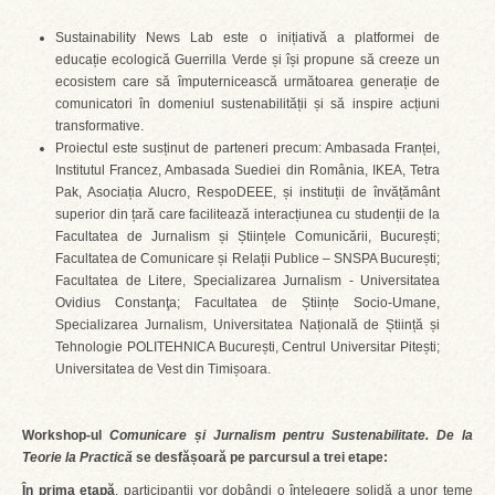
Sustainability News Lab este o inițiativă a platformei de
educație ecologică Guerrilla Verde și își propune să creeze un
ecosistem care să împuternicească următoarea generație de
comunicatori în domeniul sustenabilității și să inspire acțiuni
transformative.
Proiectul este susținut de parteneri precum: Ambasada Franței,
Institutul Francez, Ambasada Suediei din România, IKEA, Tetra
Pak, Asociația Alucro, RespoDEEE, și instituții de învățământ
superior din țară care facilitează interacțiunea cu studenții de la
Facultatea de Jurnalism și Științele Comunicării, București;
Facultatea de Comunicare și Relații Publice – SNSPA București;
Facultatea de Litere, Specializarea Jurnalism - Universitatea
Ovidius Constanţa; Facultatea de Științe Socio-Umane,
Specializarea Jurnalism, Universitatea Națională de Știință și
Tehnologie POLITEHNICA București, Centrul Universitar Pitești;
Universitatea de Vest din Timișoara.
Workshop-ul
Comunicare și Jurnalism pentru Sustenabilitate. De la
Teorie la Practică
se desfășoară pe parcursul a trei etape:
În prima etapă
, participanții vor dobândi o înțelegere solidă a unor teme