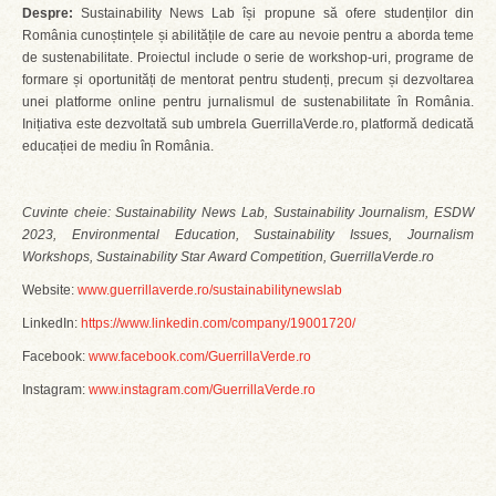
Despre:
Sustainability News Lab își propune să ofere studenților din
România cunoștințele și abilitățile de care au nevoie pentru a aborda teme
de sustenabilitate. Proiectul include o serie de workshop-uri, programe de
formare și oportunități de mentorat pentru studenți, precum și dezvoltarea
unei platforme online pentru jurnalismul de sustenabilitate în România.
Inițiativa este dezvoltată sub umbrela GuerrillaVerde.ro, platformă dedicată
educației de mediu în România.
Cuvinte cheie: Sustainability News Lab, Sustainability Journalism, ESDW
2023, Environmental Education, Sustainability Issues, Journalism
Workshops, Sustainability Star Award Competition, GuerrillaVerde.ro
Website:
www.guerrillaverde.ro/sustainabilitynewslab
LinkedIn:
https://www.linkedin.com/company/19001720/
Facebook:
www.facebook.com/GuerrillaVerde.ro
Instagram:
www.instagram.com/GuerrillaVerde.ro