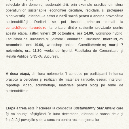
selectate din domeniul sustenabilității, prin exemple practice din sfera
operațiunilor sustenabile, economiei circulare, reciclării, și protejarea
biodiversității, oferindu-le astfel o bază solidă pentru a aborda provocările
sustenabilității. Doritorii se pot înscrie printr-un e-mail la
contact@guerrillaverde.ro
, la oricare dintre sesiunile prevăzute pentru
acestă etapă, astfel:
vineri, 20 octombrie, ora 14.00,
workshop hybrid,
Facultatea de Jurnalism și Științele Comunicării, București;
miercuri, 25
octombrie, ora 10.00,
workshop online, GuerrillaVerde.ro
; marți, 7
noiembrie, ora 11.30,
workshop hybrid, Facultatea de Comunicare și
Relații Publice, SNSPA, București.
A doua etapă,
din luna noiembrie, îi conduce pe participanți în lumea
practică a cercetării și realizării de materiale (articole, eseuri, interviuri,
reportaje video, scurtmetraje, materiale pentru blog) pe teme de
sustenabilitate.
Etapa a treia
este înscrierea la competiția
Sustainability Star Award
care
își va anunța câștigătorii în luna decembrie, oferindu-le șansa de a-și
împărtăși poveștile și de a concura pentru recunoașterea lor.