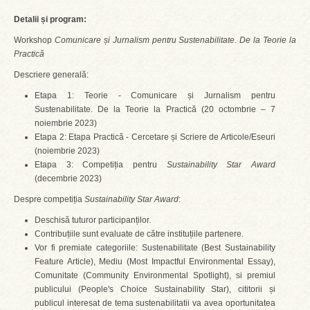
Detalii și program:
Workshop
Comunicare și Jurnalism pentru Sustenabilitate. De la Teorie la
Practică
Descriere generală:
Etapa 1: Teorie - Comunicare și Jurnalism pentru
Sustenabilitate. De la Teorie la Practică (20 octombrie – 7
noiembrie 2023)
Etapa 2: Etapa Practică - Cercetare și Scriere de Articole/Eseuri
(noiembrie 2023)
Etapa 3: Competiția pentru
Sustainability Star Award
(decembrie 2023)
Despre competiția
Sustainability Star Award
:
Deschisă tuturor participanților.
Contribuțiile sunt evaluate de către instituțiile partenere.
Vor fi premiate categoriile: Sustenabilitate (Best Sustainability
Feature Article), Mediu (Most Impactful Environmental Essay),
Comunitate (Community Environmental Spotlight), si premiul
publicului (People's Choice Sustainability Star), cititorii și
publicul interesat de tema sustenabilitatii va avea oportunitatea