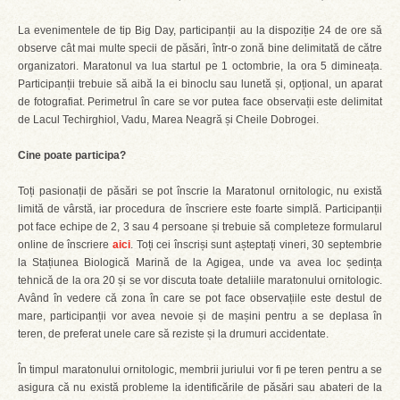
La evenimentele de tip Big Day, participanții au la dispoziție 24 de ore să
observe cât mai multe specii de păsări, într-o zonă bine delimitată de către
organizatori. Maratonul va lua startul pe 1 octombrie, la ora 5 dimineața.
Participanții trebuie să aibă la ei binoclu sau lunetă și, opțional, un aparat
de fotografiat. Perimetrul în care se vor putea face observații este delimitat
de Lacul Techirghiol, Vadu, Marea Neagră și Cheile Dobrogei.
Cine poate participa?
Toți pasionații de păsări se pot înscrie la Maratonul ornitologic, nu există
limită de vârstă, iar procedura de înscriere este foarte simplă. Participanții
pot face echipe de 2, 3 sau 4 persoane și trebuie să completeze formularul
online de înscriere
aici
. Toți cei înscriși sunt așteptați vineri, 30 septembrie
la Stațiunea Biologică Marină de la Agigea, unde va avea loc ședința
tehnică de la ora 20 și se vor discuta toate detaliile maratonului ornitologic.
Având în vedere că zona în care se pot face observațiile este destul de
mare, participanții vor avea nevoie și de mașini pentru a se deplasa în
teren, de preferat unele care să reziste și la drumuri accidentate.
În timpul maratonului ornitologic, membrii juriului vor fi pe teren pentru a se
asigura că nu există probleme la identificările de păsări sau abateri de la