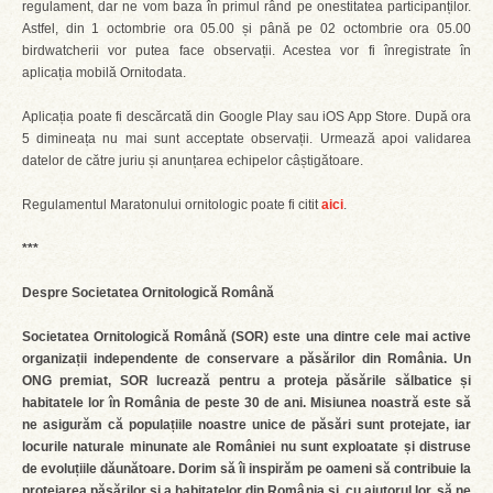
regulament, dar ne vom baza în primul rând pe onestitatea participanților.
Astfel, din 1 octombrie ora 05.00 și până pe 02 octombrie ora 05.00
birdwatcherii vor putea face observații. Acestea vor fi înregistrate în
aplicația mobilă Ornitodata.
Aplicația poate fi descărcată din Google Play sau iOS App Store. După ora
5 dimineața nu mai sunt acceptate observații. Urmează apoi validarea
datelor de către juriu și anunțarea echipelor câștigătoare.
Regulamentul Maratonului ornitologic poate fi citit
aici
.
***
Despre Societatea Ornitologică Română
Societatea Ornitologică Română (SOR) este una dintre cele mai active
organizații independente de conservare a păsărilor din România. Un
ONG premiat, SOR lucrează pentru a proteja păsările sălbatice și
habitatele lor în România de peste 30 de ani. Misiunea noastră este să
ne asigurăm că populațiile noastre unice de păsări sunt protejate, iar
locurile naturale minunate ale României nu sunt exploatate și distruse
de evoluțiile dăunătoare. Dorim să îi inspirăm pe oameni să contribuie la
protejarea păsărilor și a habitatelor din România și, cu ajutorul lor, să ne