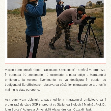
Veștile bune circulă repede. Societatea Ornitologică Română va organiza,
în perioada 30 septembrie - 2 octombrie, a patra ediție a Maratonului
ornitologic, la Agigea. Evenimentul se va desfășura în paralel cu
tradiționalul EuroBirdwatch, observarea păsărilor migratoare ce are loc în
mai multe state europene.
Așa cum v-am obișnuit, a patra ediție a maratonului ornitologic va fi
organizată de către SOR împreună cu Stațiunea Biologică Marină „Prof. Dr.
Ioan Borcea” Agigea a Universității Alexandru Ioan Cuza din Iași.