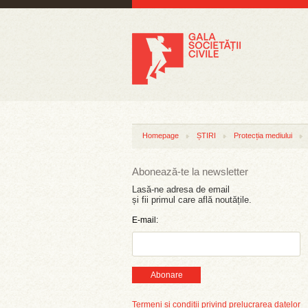
Homepage
ȘTIRI
Protecția mediului
Abonează-te la newsletter
Lasă-ne adresa de email
și fii primul care află noutățile.
E-mail:
Abonare
Termeni și condiții privind prelucrarea datelor