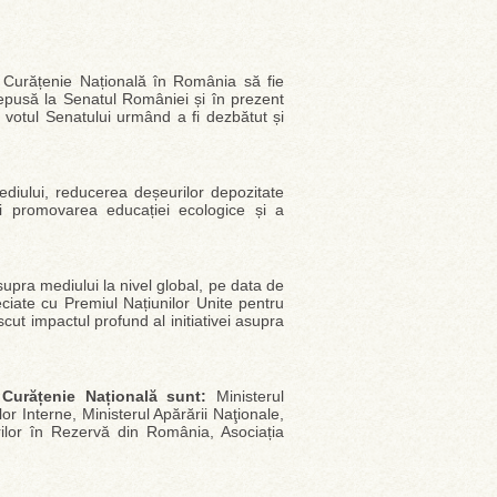
e Curățenie Națională în România să fie
 depusă la Senatul României și în prezent
 votul Senatului urmând a fi dezbătut și
ediului, reducerea deșeurilor depozitate
m și promovarea educației ecologice și a
upra mediului la nivel global, pe data de
ciate cu Premiul Națiunilor Unite pentru
cut impactul profund al initiativei asupra
de Curățenie Națională sunt:
Ministerul
lor Interne, Ministerul Apărării Naţionale,
rilor în Rezervă din România, Asociația