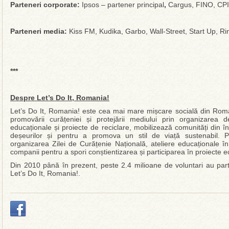
Parteneri corporate:
Ipsos – partener principal
,
Cargus, FINO, CPI
Parteneri media:
Kiss FM, Kudika, Garbo, Wall-Street, Start Up, Rin
***
Despre Let’s Do It, Romania!
Let’s Do It, Romania! este cea mai mare mișcare socială din Rom
promovării curățeniei și protejării mediului prin organizare
educaționale și proiecte de reciclare, mobilizează comunități din
deșeurilor și pentru a promova un stil de viață sustenabil. Pri
organizarea Zilei de Curățenie Națională, ateliere educaționale în ș
companii pentru a spori conștientizarea și participarea în proiecte e
Din 2010 până în prezent, peste 2.4 milioane de voluntari au partici
Let’s Do It, Romania!.