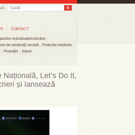
ută
RI
CONTACT
turilor individuale/colective
icii de asistență socială
Protecția mediului
t
Finanțări
Joburi
 Națională, Let’s Do It,
ieri și lansează