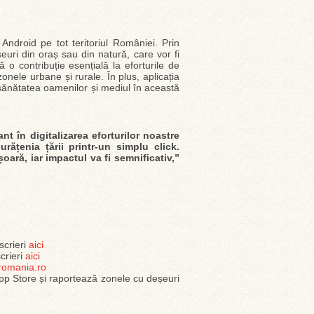
ndroid pe tot teritoriul României. Prin
șeuri din oraș sau din natură, care vor fi
ă o contribuție esențială la eforturile de
zonele urbane și rurale. În plus, aplicația
sănătatea oamenilor și mediul în această
t în digitalizarea eforturilor noastre
rățenia țării printr-un simplu click.
oară, iar impactul va fi semnificativ,”
scrieri
aici
crieri
aici
romania.ro
App Store și raportează zonele cu deșeuri