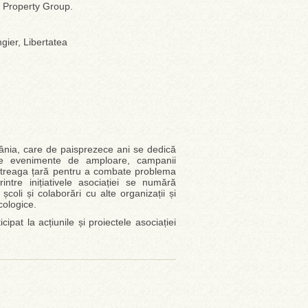
 Property Group.
gier, Libertatea
ânia, care de paisprezece ani se dedică
a de evenimente de amploare, campanii
 întreaga țară pentru a combate problema
ntre inițiativele asociației se numără
coli și colaborări cu alte organizații și
cologice.
pat la acțiunile și proiectele asociației