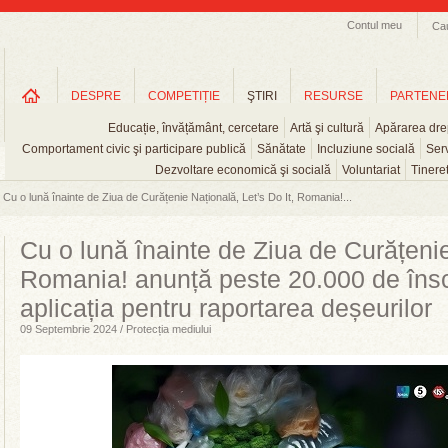
Contul meu
Ca
DESPRE
COMPETIȚIE
ŞTIRI
RESURSE
PARTENE
Educație, învățământ, cercetare
Artă şi cultură
Apărarea drep
Comportament civic şi participare publică
Sănătate
Incluziune socială
Serv
Dezvoltare economică şi socială
Voluntariat
Tinere
Cu o lună înainte de Ziua de Curățenie Națională, Let’s Do It, Romania!...
Cu o lună înainte de Ziua de Curățenie
Romania! anunță peste 20.000 de înscr
aplicația pentru raportarea deșeurilor
09 Septembrie 2024 / Protecția mediului