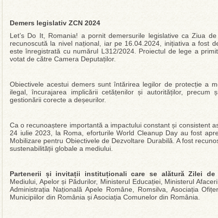
Demers legislativ ZCN 2024
Let’s Do It, Romania! a pornit demersurile legislative ca Ziua d
recunoscută la nivel național, iar pe 16.04.2024, inițiativa a fost
este înregistrată cu numărul L312/2024. Proiectul de lege a primit
votat de către Camera Deputaților.
Obiectivele acestui demers sunt întărirea legilor de protecție a m
ilegal, încurajarea implicării cetățenilor și autorităților, precu
gestionării corecte a deșeurilor.
Ca o recunoaștere importantă a impactului constant și consistent as
24 iulie 2023, la Roma, eforturile World Cleanup Day au fost apre
Mobilizare pentru Obiectivele de Dezvoltare Durabilă. A fost recunos
sustenabilității globale a mediului.
Partenerii și invitații instituționali care se alătură Zilei 
Mediului, Apelor și Pădurilor, Ministerul Educației, Ministerul Afaceri
Administrația Națională Apele Române, Romsilva, Asociația Ofițe
Municipiilor din România și Asociația Comunelor din România.