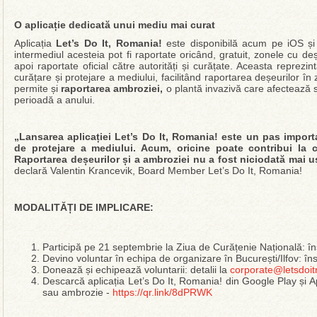
O aplicație dedicată unui mediu mai curat
Aplicația
Let’s Do It, Romania!
este disponibilă acum pe iOS și A
intermediul acesteia pot fi raportate oricând, gratuit, zonele cu de
apoi raportate oficial către autorități și curățate. Aceasta reprezint
curățare și protejare a mediului, facilitând raportarea deșeurilor în 
permite și
raportarea ambroziei,
o plantă invazivă care afectează 
perioadă a anului.
„Lansarea aplicației Let’s Do It, Romania! este un pas importan
de protejare a mediului. Acum, oricine poate contribui la cu
Raportarea deșeurilor și a ambroziei nu a fost niciodată mai uș
declară Valentin Krancevik, Board Member Let’s Do It, Romania!
MODALITĂȚI DE IMPLICARE:
Participă pe 21 septembrie la Ziua de Curățenie Națională: în
Devino voluntar în echipa de organizare în București/Ilfov: îns
Donează și echipează voluntarii: detalii la
corporate@letsdoit
Descarcă aplicația Let’s Do It, Romania! din Google Play și 
sau ambrozie -
https://qr.link/8dPRWK