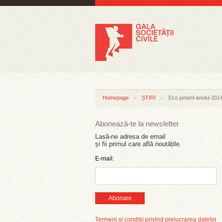
Homepage
ȘTIRI
Eco juniorii anului 201
Abonează-te la newsletter
Lasă-ne adresa de email
și fii primul care află noutățile.
E-mail:
Abonare
Termeni și condiții privind prelucrarea datelor