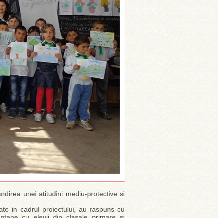
ndirea unei atitudini mediu-protective si
te in cadrul proiectului, au raspuns cu
ontane cu elevii din clasale primare si