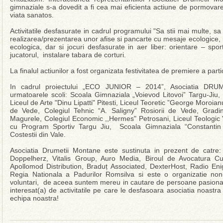
gimnaziale s-a dovedit a fi cea mai eficienta actiune de pormovare 
viata sanatos.
Activitatile desfasurate in cadrul programului "Sa stii mai multe, sa 
realizarea/prezentarea unor afise si pancarte cu mesaje ecologice, ig
ecologica, dar si jocuri desfasurate in aer liber: orientare – sport
jucatorul, instalare tabara de corturi.
La finalul actiunilor a fost organizata festivitatea de premiere a part
In cadrul proiectului „ECO JUNIOR – 2014”, Asociatia DR
urmatoarele scoli: Scoala Gimnaziala „Voievod Litovoi” Targu-Jiu,
Liceul de Arte "Dinu Lipatti" Pitesti, Liceul Teoretic ”George Moroi
de Vede, Colegiul Tehnic “A. Saligny” Rosiorii de Vede, Gradi
Magurele, Colegiul Economic ,,Hermes" Petrosani, Liceul Teologic "
cu Program Sportiv Targu Jiu, Scoala Gimnaziala “Constantin 
Costestii din Vale.
Asociatia Drumetii Montane este sustinuta in prezent de catre
Doppelherz, Vitalis Group, Auro Media, Biroul de Avocatura Cucu
Apollomod Distribution, Braduț Associated, DexterHost, Radio En
Regia Nationala a Padurilor Romsilva si este o organizatie no
voluntari, de aceea suntem mereu in cautare de persoane pasionate
interesat(a) de activitatile pe care le desfasoara asociatia noastra 
echipa noastra!