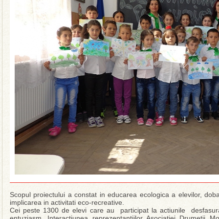
Scopul proiectului a constat in educarea ecologica a elevilor, doba
implicarea in activitati eco-recreative.
Cei peste 1300 de elevi care au participat la actiunile desfasura
entuziasm. Interactiunea reprezentantiilor Asociatiei Drumetii M