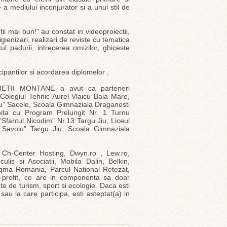
a mediului inconjurator si a unui stil de
fii mai bun!" au constat in videoproiectii,
ienizari, realizari de reviste cu tematica
ul padurii, intrecerea omizilor, ghiceste
icipantilor si acordarea diplomelor .
UMETII MONTANE a avut ca parteneri
 Colegiul Tehnic Aurel Vlaicu Baia Mare,
anu” Sacele, Scoala Gimnaziala Draganesti
nita cu Program Prelungit Nr. 1 Turnu
Sfantul Nicodim" Nr.13 Targu Jiu, Liceul
Savoiu” Targu Jiu, Scoala Gimnaziala
: Ch-Center Hosting, Dwyn.ro , Lew.ro,
lis si Asociatii, Mobila Dalin, Belkin,
igma Romania, Parcul National Retezat,
n-profit, ce are in componenta sa doar
 de turism, sport si ecologie. Daca esti
sau la care participa, esti asteptat(a) in