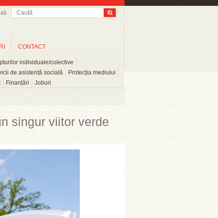
ută
RI
CONTACT
turilor individuale/colective
icii de asistență socială
Protecția mediului
t
Finanțări
Joburi
n singur viitor verde