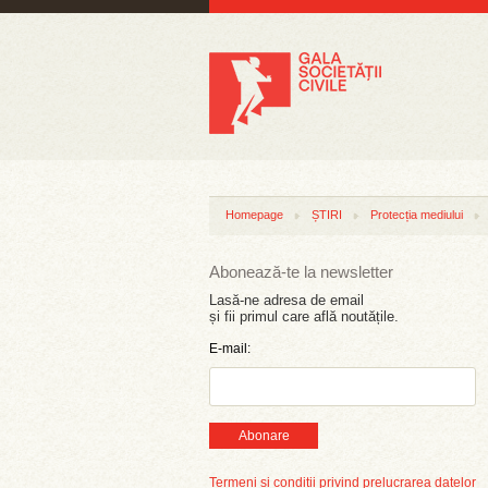
Homepage
ȘTIRI
Protecția mediului
Abonează-te la newsletter
Lasă-ne adresa de email
și fii primul care află noutățile.
E-mail:
Abonare
Termeni și condiții privind prelucrarea datelor