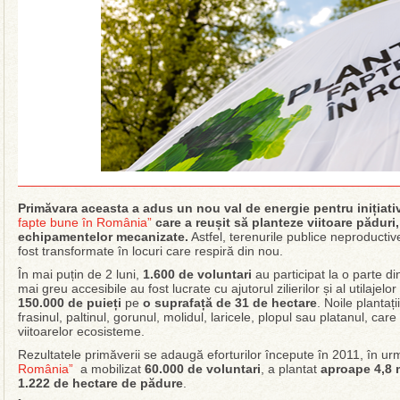
Primăvara aceasta a adus un nou val de energie pentru inițiat
fapte bune în România”
care a reușit să planteze viitoare păduri,
echipamentelor mecanizate.
Astfel, terenurile publice neproductive 
fost transformate în locuri care respiră din nou.
În mai puțin de 2 luni,
1.600
de voluntari
au participat la o parte din
mai greu accesibile au fost lucrate cu ajutorul zilierilor și al utilaje
150.000 de puieți
pe
o suprafață de 31 de hectare
. Noile plantaț
frasinul, paltinul, gorunul, molidul, laricele, plopul sau platanul, care 
viitoarelor ecosisteme.
Rezultatele primăverii se adaugă eforturilor începute în 2011, în u
România”
a mobilizat
60.000 de voluntari
, a plantat
aproape 4,8 
1.222 de hectare de
pădure
.