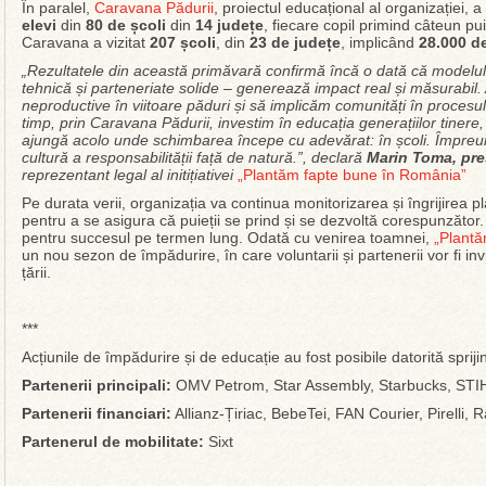
În paralel,
Caravana Pădurii
, proiectul educațional al organizației,
elevi
din
80 de școli
din
14 județe
, fiecare copil primind câteun pu
Caravana a vizitat
207 școli
, din
23 de județe
, implicând
28.000 de
„Rezultatele din această primăvară confirmă încă o dată că modelul 
tehnică și parteneriate solide – generează impact real și măsurabil
neproductive în viitoare păduri și să implicăm comunități în procesul
timp, prin Caravana Pădurii, investim în educația generațiilor tinere,
ajungă acolo unde schimbarea începe cu adevărat: în școli. Împreun
cultură a responsabilității față de natură.”, declară
Marin Toma, pre
reprezentant legal al initițiativei
„Plantăm fapte bune în România”
Pe durata verii, organizația va continua monitorizarea și îngrijirea pl
pentru a se asigura că puieții se prind și se dezvoltă corespunzător. A
pentru succesul pe termen lung. Odată cu venirea toamnei,
„Plantă
un nou sezon de împădurire, în care voluntarii și partenerii vor fi inv
țării.
***
Acțiunile de împădurire și de educație au fost posibile datorită sprijin
Partenerii principali:
OMV Petrom, Star Assembly, Starbucks, STI
Partenerii financiari
:
Allianz-Țiriac, BebeTei, FAN Courier, Pirelli,
Partenerul de mobilitate:
Sixt