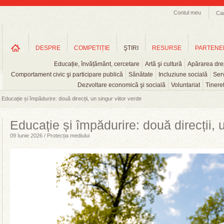
Contul meu
Ca
DESPRE
COMPETIȚIE
ŞTIRI
RESURSE
PARTENE
Educație, învățământ, cercetare
Artă şi cultură
Apărarea drep
Comportament civic şi participare publică
Sănătate
Incluziune socială
Serv
Dezvoltare economică şi socială
Voluntariat
Tinere
Educație și împădurire: două direcții, un singur viitor verde
Educație și împădurire: două direcții, u
09 Iunie 2026 / Protecția mediului