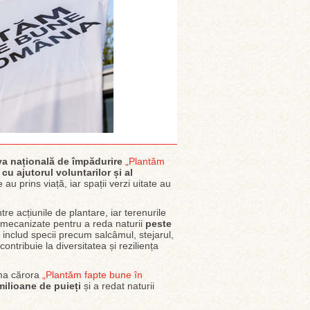
iva națională de împădurire
„Plantăm
 cu ajutorul voluntarilor și al
au prins viață, iar spații verzi uitate au
tre acțiunile de plantare, iar terenurile
lor mecanizate pentru a reda naturii
peste
ii includ specii precum salcâmul, stejarul,
contribuie la diversitatea și reziliența
rma cărora
„Plantăm fapte bune în
milioane de puieți
și a redat naturii