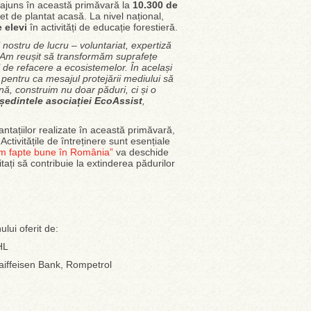
 a ajuns în această primăvară la
10.300 de
iet de plantat acasă. La nivel național,
 elevi
în activități de educație forestieră.
nostru de lucru – voluntariat, expertiză
. Am reușit să transformăm suprafețe
 de refacere a ecosistemelor. În același
 pentru ca mesajul protejării mediului să
ă, construim nu doar păduri, ci și o
ședintele asociației EcoAssist
,
antațiilor realizate în această primăvară,
ctivitățile de întreținere sunt esențiale
m fapte bune în România”
va deschide
itați să contribuie la extinderea pădurilor
ului oferit de:
HL
 Raiffeisen Bank, Rompetrol