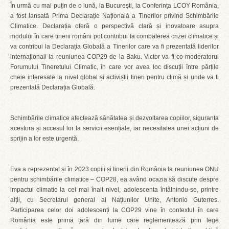
În urmă cu mai puțin de o lună, la București, la Conferința LCOY România,
a fost lansată Prima Declarație Națională a Tinerilor privind Schimbările
Climatice. Declarația oferă o perspectivă clară și inovatoare asupra
modului în care tinerii români pot contribui la combaterea crizei climatice și
va contribui la Declarația Globală a Tinerilor care va fi prezentată liderilor
internaționali la reuniunea COP29 de la Baku. Victor va fi co-moderatorul
Forumului Tineretului Climatic, în care vor avea loc discuții între părțile
cheie interesate la nivel global și activiștii tineri pentru climă și unde va fi
prezentată Declarația Globală.
Schimbările climatice afectează sănătatea și dezvoltarea copiilor, siguranța
acestora și accesul lor la servicii esențiale, iar necesitatea unei acțiuni de
sprijin a lor este urgentă.
Eva a reprezentat și în 2023 copiii și tinerii din România la reuniunea ONU
pentru schimbările climatice – COP28, ea având ocazia să discute despre
impactul climatic la cel mai înalt nivel, adolescenta întâlnindu-se, printre
alții, cu Secretarul general al Națiunilor Unite, Antonio Guterres.
Participarea celor doi adolescenți la COP29 vine în contextul în care
România este prima țară din lume care reglementează prin lege