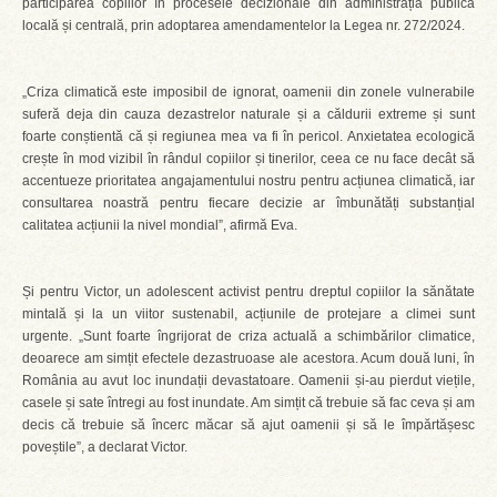
participarea copiilor în procesele decizionale din administrația publică
locală și centrală, prin adoptarea amendamentelor la Legea nr. 272/2024.
„Criza climatică este imposibil de ignorat, oamenii din zonele vulnerabile
suferă deja din cauza dezastrelor naturale și a căldurii extreme și sunt
foarte conștientă că și regiunea mea va fi în pericol. Anxietatea ecologică
crește în mod vizibil în rândul copiilor și tinerilor, ceea ce nu face decât să
accentueze prioritatea angajamentului nostru pentru acțiunea climatică, iar
consultarea noastră pentru fiecare decizie ar îmbunătăți substanțial
calitatea acțiunii la nivel mondial”, afirmă Eva.
Și pentru Victor, un adolescent activist pentru dreptul copiilor la sănătate
mintală și la un viitor sustenabil, acțiunile de protejare a climei sunt
urgente. „Sunt foarte îngrijorat de criza actuală a schimbărilor climatice,
deoarece am simțit efectele dezastruoase ale acestora. Acum două luni, în
România au avut loc inundații devastatoare. Oamenii și-au pierdut viețile,
casele și sate întregi au fost inundate. Am simțit că trebuie să fac ceva și am
decis că trebuie să încerc măcar să ajut oamenii și să le împărtășesc
poveștile”, a declarat Victor.