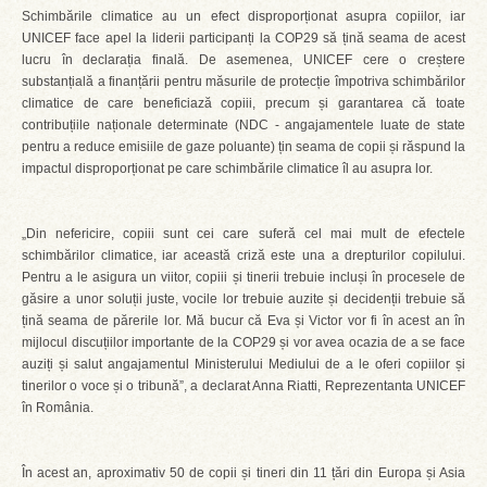
Schimbările climatice au un efect disproporționat asupra copiilor, iar
UNICEF face apel la liderii participanți la COP29 să țină seama de acest
lucru în declarația finală. De asemenea, UNICEF cere o creștere
substanțială a finanțării pentru măsurile de protecție împotriva schimbărilor
climatice de care beneficiază copiii, precum și garantarea că toate
contribuțiile naționale determinate (NDC - angajamentele luate de state
pentru a reduce emisiile de gaze poluante) țin seama de copii și răspund la
impactul disproporționat pe care schimbările climatice îl au asupra lor.
„Din nefericire, copiii sunt cei care suferă cel mai mult de efectele
schimbărilor climatice, iar această criză este una a drepturilor copilului.
Pentru a le asigura un viitor, copiii și tinerii trebuie incluși în procesele de
găsire a unor soluții juste, vocile lor trebuie auzite și decidenții trebuie să
țină seama de părerile lor. Mă bucur că Eva și Victor vor fi în acest an în
mijlocul discuțiilor importante de la COP29 și vor avea ocazia de a se face
auziți și salut angajamentul Ministerului Mediului de a le oferi copiilor și
tinerilor o voce și o tribună”, a declarat Anna Riatti, Reprezentanta UNICEF
în România.
În acest an, aproximativ 50 de copii și tineri din 11 țări din Europa și Asia