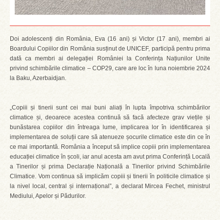
Doi adolescenți din România, Eva (16 ani) și Victor (17 ani), membri ai
Boardului Copiilor din România susținut de UNICEF, participă pentru prima
dată ca membri ai delegației României la Conferința Națiunilor Unite
privind schimbările climatice – COP29, care are loc în luna noiembrie 2024
la Baku, Azerbaidjan.
„Copiii și tinerii sunt cei mai buni aliați în lupta împotriva schimbărilor
climatice și, deoarece acestea continuă să facă afecteze grav viețile și
bunăstarea copiilor din întreaga lume, implicarea lor în identificarea și
implementarea de soluții care să atenueze șocurile climatice este din ce în
ce mai importantă. România a început să implice copiii prin implementarea
educației climatice în școli, iar anul acesta am avut prima Conferință Locală
a Tinerilor și prima Declarație Națională a Tinerilor privind Schimbările
Climatice. Vom continua să implicăm copiii și tinerii în politicile climatice și
la nivel local, central și internațional”, a declarat Mircea Fechet, ministrul
Mediului, Apelor și Pădurilor.