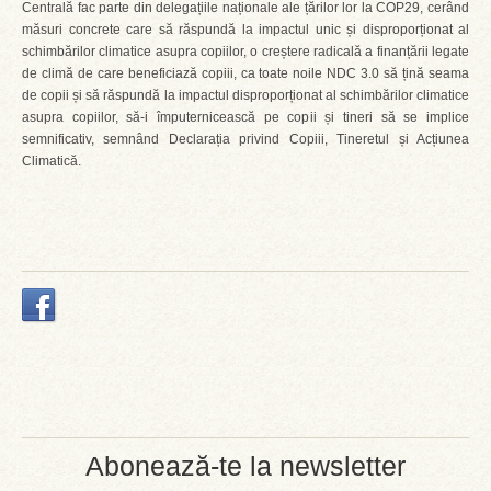
Centrală fac parte din delegațiile naționale ale țărilor lor la COP29, cerând
măsuri concrete care să răspundă la impactul unic și disproporționat al
schimbărilor climatice asupra copiilor, o creștere radicală a finanțării legate
de climă de care beneficiază copiii, ca toate noile NDC 3.0 să țină seama
de copii și să răspundă la impactul disproporționat al schimbărilor climatice
asupra copiilor, să-i împuternicească pe copii și tineri să se implice
semnificativ, semnând Declarația privind Copiii, Tineretul și Acțiunea
Climatică.
Abonează-te la newsletter