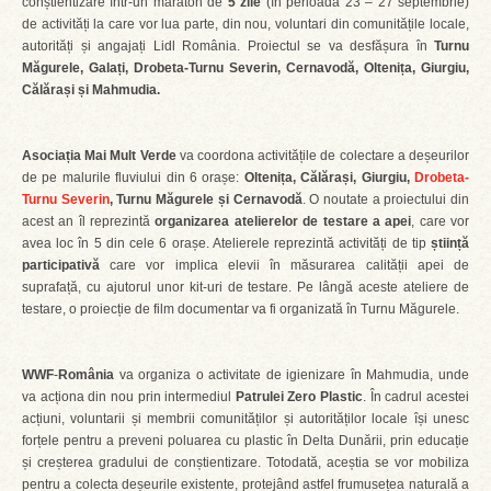
conștientizare într-un maraton de
5 zile
(în perioada 23 – 27 septembrie)
de activități la care vor lua parte, din nou, voluntari din comunitățile locale,
autorități și angajați Lidl România. Proiectul se va desfășura în
Turnu
Măgurele, Galați, Drobeta-Turnu Severin, Cernavodă, Oltenița, Giurgiu,
Călărași și
Mahmudia.
Asociația Mai Mult Verde
va coordona activitățile de colectare a deșeurilor
de pe malurile fluviului din 6 orașe:
Oltenița, Călărași, Giurgiu,
Drobeta-
Turnu Severin
, Turnu Măgurele și Cernavodă
. O noutate a proiectului din
acest an îl reprezintă
organizarea atelierelor de testare a apei
, care vor
avea loc în 5 din cele 6 orașe. Atelierele reprezintă activități de tip
știință
participativă
care vor implica elevii în măsurarea calității apei de
suprafață, cu ajutorul unor kit-uri de testare. Pe lângă aceste ateliere de
testare, o proiecție de film documentar va fi organizată în Turnu Măgurele.
WWF
-
România
va organiza o activitate de igienizare în Mahmudia, unde
va acționa din nou prin intermediul
Patrulei Zero Plastic
. În cadrul acestei
acțiuni, voluntarii și membrii comunităților și autorităților locale își unesc
forțele pentru a preveni poluarea cu plastic în Delta Dunării, prin educație
și creșterea gradului de conștientizare. Totodată, aceștia se vor mobiliza
pentru a colecta deșeurile existente, protejând astfel frumusețea naturală a