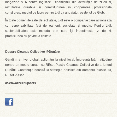
magazine și 6 centre logistice. Dinamismul din activitățile de zi cu zi,
rezultatele durabile și corectitudinea în cooperarea profesională
construiesc mediul de lucru pentru Lidl ca angajator, peste tot pe Glob.
În toate domeniile sale de activitate, Lidl este o companie care acționează
cu responsabilitate față de oameni, societate și mediu. Pentru Lidl,
sustenabilitatea este metoda prin care își îndeplinește, zi de zi,
promisiunea cu privire la calitate.
Despre Cleanup Collective @Dunăre
Gândim la nivel global, acționăm la nivel local: Împreună luăm atitudine
pentru un mediu curat - cu REset Plastic Cleanup Collective de-a lungul
Dunării. Contribuția noastră la strategia holistică din domeniul plasticului,
REset Plastic.
#SchwarzGroupActs