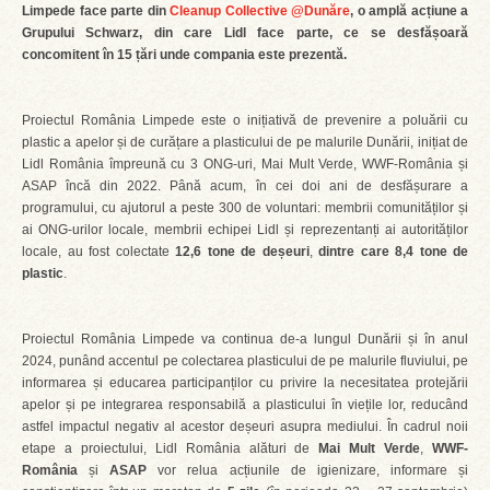
Limpede face parte din
Cleanup Collective @Dunăre
, o amplă acțiune a
Grupului Schwarz, din care Lidl face parte, ce se desfășoară
concomitent în 15 țări unde compania este prezentă.
Proiectul România Limpede este o inițiativă de prevenire a poluării cu
plastic a apelor și de curățare a plasticului de pe malurile Dunării, inițiat de
Lidl România împreună cu 3 ONG-uri, Mai Mult Verde, WWF-România și
ASAP încă din 2022. Până acum, în cei doi ani de desfășurare a
programului, cu ajutorul a peste 300 de voluntari: membrii comunităților și
ai ONG-urilor locale, membrii echipei Lidl și reprezentanți ai autorităților
locale, au fost colectate
12,6 tone de deșeuri
,
dintre care 8,4 tone de
plastic
.
Proiectul România Limpede va continua de-a lungul Dunării și în anul
2024, punând accentul pe colectarea plasticului de pe malurile fluviului, pe
informarea și educarea participanților cu privire la necesitatea protejării
apelor și pe integrarea responsabilă a plasticului în viețile lor, reducând
astfel impactul negativ al acestor deșeuri asupra mediului. În cadrul noii
etape a proiectului, Lidl România alături de
Mai Mult Verde
,
WWF-
România
și
ASAP
vor relua acțiunile de igienizare, informare și