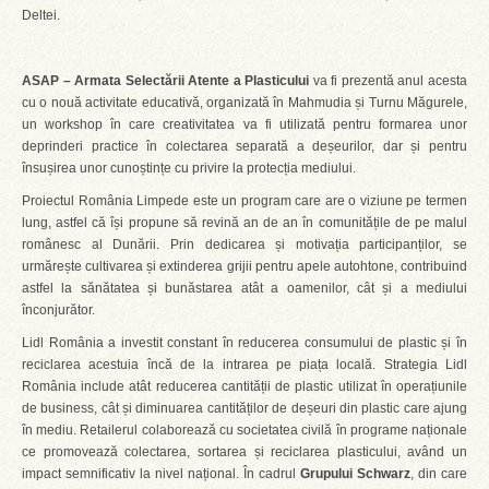
Deltei.
ASAP – Armata Selectării Atente a Plasticului
va fi prezentă anul acesta
cu o nouă activitate educativă, organizată în Mahmudia și Turnu Măgurele,
un workshop în care creativitatea va fi utilizată pentru formarea unor
deprinderi practice în colectarea separată a deșeurilor, dar și pentru
însușirea unor cunoștințe cu privire la protecția mediului.
Proiectul România Limpede este un program care are o viziune pe termen
lung, astfel că își propune să revină an de an în comunitățile de pe malul
românesc al Dunării. Prin dedicarea și motivația participanților, se
urmărește cultivarea și extinderea grijii pentru apele autohtone, contribuind
astfel la sănătatea și bunăstarea atât a oamenilor, cât și a mediului
înconjurător.
Lidl România a investit constant în reducerea consumului de plastic și în
reciclarea acestuia încă de la intrarea pe piața locală. Strategia Lidl
România include atât reducerea cantității de plastic utilizat în operațiunile
de business, cât și diminuarea cantităților de deșeuri din plastic care ajung
în mediu. Retailerul colaborează cu societatea civilă în programe naționale
ce promovează colectarea, sortarea și reciclarea plasticului, având un
impact semnificativ la nivel național. În cadrul
Grupului Schwarz
, din care