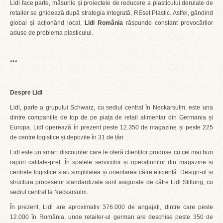
Lidl face parte, măsurile și proiectele de reducere a plasticului derulate de
retailer se ghidează după strategia integrată, REset Plastic. Astfel, gândind
global și acționând local,
Lidl România
răspunde constant provocărilor
aduse de problema plasticului.
***
Despre Lidl
Lidl, parte a grupului Schwarz, cu sediul central în Neckarsulm, este una
dintre companiile de top de pe piața de retail alimentar din Germania și
Europa. Lidl operează în prezent peste 12.350 de magazine și peste 225
de centre logistice și depozite în 31 de țări.
Lidl este un smart discounter care le oferă clienților produse cu cel mai bun
raport calitate-preț. În spatele serviciilor și operațiunilor din magazine și
centrele logistice stau simplitatea și orientarea către eficiență. Design-ul și
structura proceselor standardizate sunt asigurate de către Lidl Stiftung, cu
sediul central la Neckarsulm.
În prezent, Lidl are aproximativ 376.000 de angajați, dintre care peste
12.000 în România, unde retailer-ul german are deschise peste 350 de