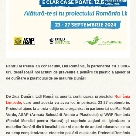
Pentru al treilea an consecutiv, Lidl România, în parteneriat cu 3 ONG-
uri, desfășoară noi acțiuni de prevenire a poluării cu plastic a apelor și
de curățare a plasticului de pe malurile Dun
ării
De Ziua Dunării, Lidl România anunță continuarea proiectului
România
Limpede
, care anul acesta va avea loc în perioada 23-27 septembrie.
Proiectul ajuns la a treia ediție este organizat în parteneriat cu Mai Mult
Verde, ASAP (Armata Selectării Atente a Plasticului) și WWF-România
(Fondul Mondial pentru Natură) și cuprinde acțiuni de igienizare a
malurilor Dunării din 8 localități, dar și o serie de acțiuni educative ce au
ca scop conștientizarea efectelor poluării cu plastic. Proiectul România