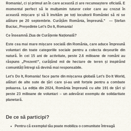
Romania!, ci și primul an în care această zi are recunoaștere oficială. E
momentul perfect să le mulțumim tuturor celor care au crezut în
această mișcare și să îi invităm pe toți locuitorii României să ni se
alăture pe 20 septembrie. Curățăm România, împreună.” — Ștefan
Buciuc, Președinte Let’s Do It, Romania!
Ce înseamnă Ziua de Curățenie Națională?
Este cea mai mare mișcare socială din România, care aduce împreună
voluntari din toate categoriile sociale pentru a colecta deșeurile din
natură. În cei 15 ani de activitate, peste 2.6 milioane de români au
răspuns „Prezent!”, curățând mii de hectare de teren și inspirând
comunități întregi să devină mai responsabile.
Let’s Do It, Romania! face parte din mișcarea globală Let’s Do It World,
alături de alte sute de țări care și-au unit forțele pentru a combate
poluarea. La ediția din 2024, România împreună cu alte 191 de țări și
peste 23 milioane de voluntari – un adevărat exemplu de solidaritate
planetară.
De ce să participi?
Pentru că exemplul tău poate mobiliza o comunitate întreagă