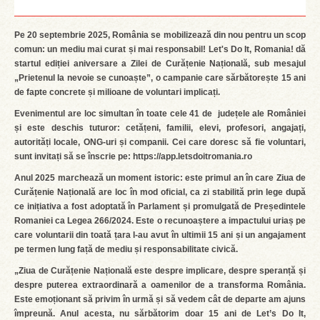
Pe 20 septembrie 2025, România se mobilizează din nou pentru un scop
comun: un mediu mai curat și mai responsabil! Let's Do It, Romania! dă
startul ediției aniversare a Zilei de Curățenie Națională, sub mesajul
„Prietenul la nevoie se cunoaște”, o campanie care sărbătorește 15 ani
de fapte concrete și milioane de voluntari implicați.
Evenimentul are loc simultan în toate cele 41 de județele ale României
și este deschis tuturor: cetățeni, familii, elevi, profesori, angajați,
autorități locale, ONG-uri și companii. Cei care doresc să fie voluntari,
sunt invitați să se înscrie pe:
https://app.letsdoitromania.ro
Anul 2025 marchează un moment istoric: este primul an în care Ziua de
Curățenie Națională are loc în mod oficial, ca zi stabilită prin lege după
ce inițiativa a fost adoptată în Parlament și promulgată de Președintele
Romaniei ca Legea 266/2024. Este o recunoaștere a impactului uriaș pe
care voluntarii din toată țara l-au avut în ultimii 15 ani și un angajament
pe termen lung față de mediu și responsabilitate civică.
„Ziua de Curățenie Națională este despre implicare, despre speranță și
despre puterea extraordinară a oamenilor de a transforma România.
Este emoționant să privim în urmă și să vedem cât de departe am ajuns
împreună. Anul acesta, nu sărbătorim doar 15 ani de Let’s Do It,