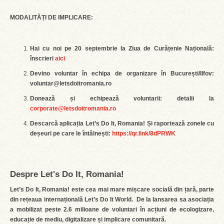
MODALITĂȚI DE IMPLICARE:
Hai cu noi pe 20 septembrie la Ziua de Curățenie Națională:
înscrieri
aici
Devino voluntar în echipa de organizare în București/Ilfov:
voluntar@letsdoitromania.ro
Donează și echipează voluntarii: detalii la
corporate@letsdoitromania.ro
Descarcă aplicația Let’s Do It, Romania! Și raportează zonele cu
deșeuri pe care le întâlnești:
https://qr.link/8dPRWK
Despre Let's Do It, Romania!
Let’s Do It, Romania! este cea mai mare mișcare socială din țară, parte
din rețeaua internațională Let’s Do It World. De la lansarea sa asociația
a mobilizat peste 2.6 milioane de voluntari în acțiuni de ecologizare,
educație de mediu, digitalizare și implicare comunitară.