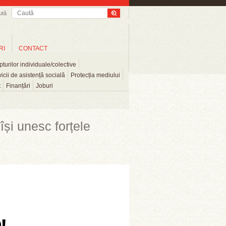
ută
RI
CONTACT
turilor individuale/colective
icii de asistență socială
Protecția mediului
t
Finanțări
Joburi
și unesc forțele