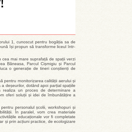
torului 1, cunoscut pentru bogăția sa de
eună își propun să transforme liceul într-
cu cea mai mare suprafață de spații verzi
urea Băneasa, Parcul Cișmigiu și Parcul
uca o generație de tineri conștienți de
 pentru monitorizarea calității aerului și
a deșeurilor, dotând apoi parțial spațiile
om realiza un proces de determinare a
om oferi soluții și idei de îmbunătățire a
 pentru personalul școlii, workshopuri și
ilității. În paralel, vom crea materiale
Activitățile educaționale vor fi completate
ar și prin acțiuni practice, de ecologizare