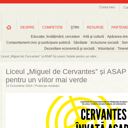
Contul meu
Ca
DESPRE
COMPETIȚIE
ŞTIRI
RESURSE
PARTENE
Educație, învățământ, cercetare
Artă şi cultură
Apărarea drep
Comportament civic şi participare publică
Sănătate
Incluziune socială
Serv
Dezvoltare economică şi socială
Voluntariat
Tinere
Liceul „Miguel de Cervantes” și ASAP își unesc forțele pentru un viitor...
Liceul „Miguel de Cervantes” și ASAP î
pentru un viitor mai verde
15 Octombrie 2024 / Protecția mediului