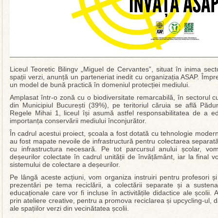
Liceul Teoretic Bilingv „Miguel de Cervantes”, situat în inima sec
spații verzi, anunță un parteneriat inedit cu organizația ASAP. Împr
un model de bună practică în domeniul protecției mediului.
Amplasat într-o zonă cu o biodiversitate remarcabilă, în sectorul 
din Municipiul București (39%), pe teritoriul căruia se află Păd
Regele Mihai 1, liceul își asumă astfel responsabilitatea de a ed
importanța conservării mediului înconjurător.
În cadrul acestui proiect, școala a fost dotată cu tehnologie modernă
au fost mapate nevoile de infrastructură pentru colectarea separată 
cu infrastructura necesară. Pe tot parcursul anului școlar, v
deșeurilor colectate în cadrul unității de învățământ, iar la final v
sistemului de colectare a deșeurilor.
Pe lângă aceste acțiuni, vom organiza instruiri pentru profesori și
prezentări pe tema reciclării, a colectării separate și a sustenab
educaționale care vor fi incluse în activitățile didactice ale școlii. 
prin ateliere creative, pentru a promova reciclarea și upcycling-ul, d
ale spațiilor verzi din vecinătatea școlii.