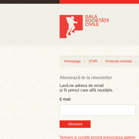
Homepage
ȘTIRI
Protecția mediului
Abonează-te la newsletter
Lasă-ne adresa de email
și fii primul care află noutățile.
E-mail:
Abonare
Termeni și condiții privind prelucrarea datelor