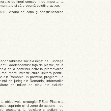
rație de tineri conștienți de importanța
munitate și să propună soluții practice.
ului vizând educația și conștientizarea
ponsabilitate socială inițiat de Fundația
tul adolescenților față de plastic, de la
 acela de a contribui activ la promovarea
a mai mare infrastructură unitară pentru
lile din România. În prezent, programul e
edință de județ din România, informațiile
tate de milion de elevi din ciclurile
 obiectivele strategiei REset Plastic a
astic cuprinde cinci zone de acțiune – de
ului acestora, la reciclare și acțiuni de