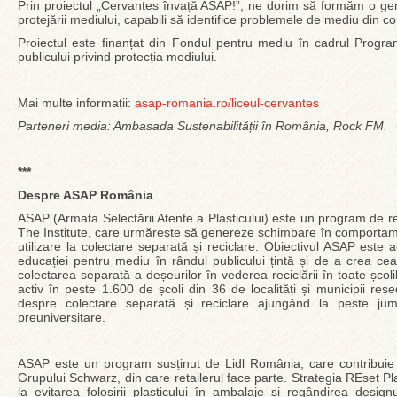
Prin proiectul „Cervantes învață ASAP!”, ne dorim să formăm o gene
protejării mediului, capabili să identifice problemele de mediu din co
Proiectul este finanțat din Fondul pentru mediu în cadrul Program
publicului privind protecția mediului.
Mai multe informații:
asap-romania.ro/liceul-cervantes
Parteneri media: Ambasada Sustenabilității în România, Rock FM.
***
Despre ASAP România
ASAP (Armata Selectării Atente a Plasticului) este un program de res
The Institute, care urmărește să genereze schimbare în comportamen
utilizare la colectare separată și reciclare. Obiectivul ASAP este
educației pentru mediu în rândul publicului țintă și de a crea ce
colectarea separată a deșeurilor în vederea reciclării în toate șco
activ în peste 1.600 de școli din 36 de localități și municipii reș
despre colectare separată și reciclare ajungând la peste jumă
preuniversitare.
ASAP este un program susținut de Lidl România, care contribuie la
Grupului Schwarz, din care retailerul face parte. Strategia REset Pl
la evitarea folosirii plasticului în ambalaje și regândirea design