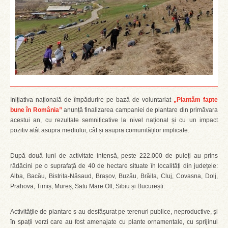
Inițiativa națională de împădurire pe bază de voluntariat
„Plantăm fapte
bune în România”
anunță finalizarea campaniei de plantare din primăvara
acestui an, cu rezultate semnificative la nivel național și cu un impact
pozitiv atât asupra mediului, cât și asupra comunităților implicate.
După două luni de activitate intensă, peste 222.000 de puieți au prins
rădăcini pe o suprafață de 40 de hectare situate în localități din județele:
Alba, Bacău, Bistrita-Năsaud, Brașov, Buzău, Brăila, Cluj, Covasna, Dolj,
Prahova, Timiș, Mureș, Satu Mare Olt, Sibiu și București.
Activitățile de plantare s-au desfășurat pe terenuri publice, neproductive, și
în spații verzi care au fost amenajate cu plante ornamentale, cu sprijinul