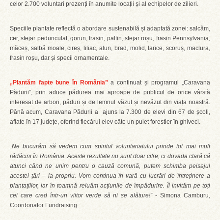
celor 2.700 voluntari prezenți în anumite locații și al echipelor de zilieri.
Speciile plantate reflectă o abordare sustenabilă și adaptată zonei: salcâm,
cer, stejar pedunculat, gorun, frasin, paltin, stejar roșu, frasin Pennsylvania,
măceș, salbă moale, cireș, liliac, alun, brad, molid, larice, scoruș, maclura,
frasin roșu, dar și specii ornamentale.
„Plantăm fapte bune în România”
a continuat și programul „Caravana
Pădurii”, prin aduce pădurea mai aproape de publicul de orice vârstă
interesat de arbori, păduri și de lemnul văzut și nevăzut din viața noastră.
Până acum, Caravana Pădurii a ajuns la 7.300 de elevi din 67 de școli,
aflate în 17 județe, oferind fiecărui elev câte un puiet forestier în ghiveci.
„Ne bucurăm să vedem cum spiritul voluntariatului prinde tot mai mult
rădăcini în România. Aceste rezultate nu sunt doar cifre, ci dovada clară că
atunci când ne unim pentru o cauză comună, putem schimba peisajul
acestei țări – la propriu. Vom continua în vară cu lucrări de întreținere a
plantațiilor, iar în toamnă reluăm acțiunile de împădurire. Îi invităm pe toți
cei care cred într-un viitor verde să ni se alăture!”
- Simona Camburu,
Coordonator Fundraising.