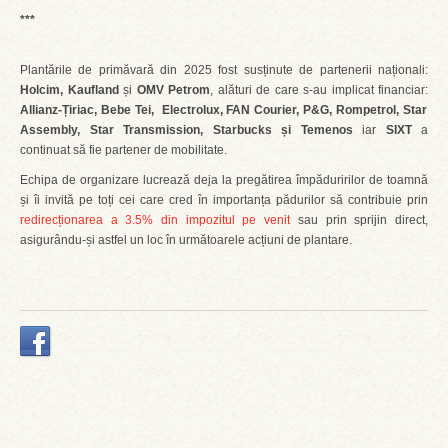
***
Plantările de primăvară din 2025 fost susținute de partenerii naționali:
Holcim, Kaufland
și
OMV Petrom
, alături de care s-au implicat financiar:
Allianz-Țiriac, Bebe Tei, Electrolux, FAN Courier, P&G, Rompetrol, Star
Assembly, Star Transmission, Starbucks și Temenos
iar
SIXT
a
continuat să fie partener de mobilitate.
Echipa de organizare lucrează deja la pregătirea împăduririlor de toamnă
și îi invită pe toți cei care cred în importanța pădurilor să contribuie prin
redirecționarea a 3.5% din impozitul pe venit
sau prin sprijin direct,
asigurându-și astfel un loc în următoarele acțiuni de plantare.