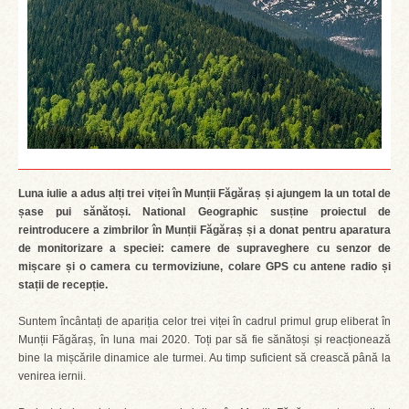
Luna iulie a adus alți trei viței în Munții Făgăraș și ajungem la un total de
șase pui sănătoși. National Geographic susține proiectul de
reintroducere a zimbrilor în Munții Făgăraș și a donat pentru aparatura
de monitorizare a speciei: camere de supraveghere cu senzor de
mișcare și o camera cu termoviziune, colare GPS cu antene radio și
stații de recepție.
Suntem încântați de apariția celor trei viței în cadrul primul grup eliberat în
Munții Făgăraș, în luna mai 2020. Toți par să fie sănătoși și reacționează
bine la mișcările dinamice ale turmei. Au timp suficient să crească până la
venirea iernii.