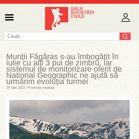
Munții Făgăras s-au îmbogățit în
iulie cu alți 3 pui de zimbru, iar
sistemul de monitorizare oferit de
National Geographic ne ajută să
urmărim evoluția turmei
29 Iulie 2022 / Protecția mediului