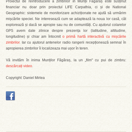
Proiectul de reintroducere a zimbrilor în Munții Făgăraș este susținut
financiar nu doar prin proiectul LIFE Carpathia, ci și de National
Geographic: sistemele de monitorizare achiziționate ne ajută să urmărim
mișcările speciei. Ne interesează cum se adaptează la noua lor casă, cât
explorează și dacă se apropie sau nu de comunități. Cu ajutorul colarelor
GPS avem date zilnice despre prezența lor (latitudine, altitudine,
longitudine) și chiar am întocmit
o primă hartă interactivă cu mișcările
zimbrilor
. Iar cu ajutorul antenelor radio rangerii recepționează semnal în
apropierea zimbrilor îi localizeaza mai ușor în teren.
Vă invităm în inima Munților Făgăraș, la un „film" cu pui de zimbru:
descărcați video
.
Copyright: Daniel Mirlea