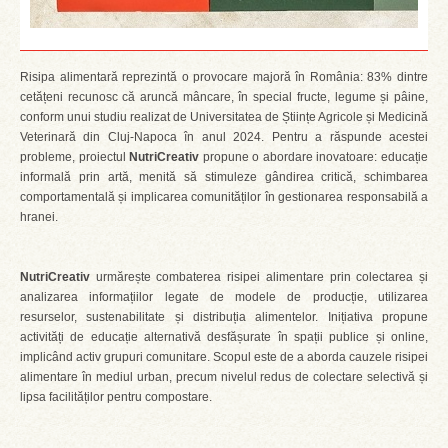
Risipa alimentară reprezintă o provocare majoră în România: 83% dintre
cetățeni recunosc că aruncă mâncare, în special fructe, legume și pâine,
conform unui studiu realizat de Universitatea de Științe Agricole și Medicină
Veterinară din Cluj-Napoca în anul 2024. Pentru a răspunde acestei
probleme, proiectul
NutriCreativ
propune o abordare inovatoare: educație
informală prin artă, menită să stimuleze gândirea critică, schimbarea
comportamentală și implicarea comunităților în gestionarea responsabilă a
hranei.
NutriCreativ
urmărește combaterea risipei alimentare prin colectarea și
analizarea informațiilor legate de modele de producție, utilizarea
resurselor, sustenabilitate și distribuția alimentelor. Inițiativa propune
activități de educație alternativă desfășurate în spații publice și online,
implicând activ grupuri comunitare. Scopul este de a aborda cauzele risipei
alimentare în mediul urban, precum nivelul redus de colectare selectivă și
lipsa facilităților pentru compostare.