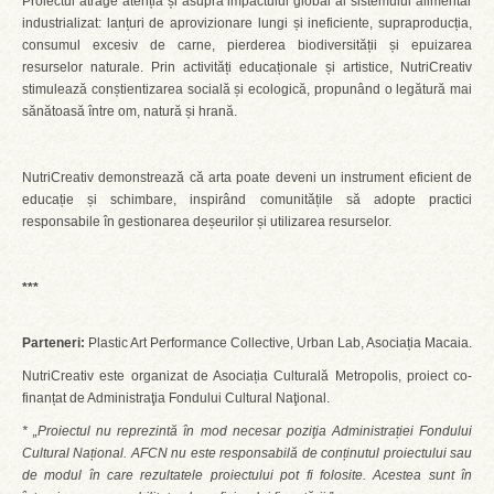
Proiectul atrage atenția și asupra impactului global al sistemului alimentar
industrializat: lanțuri de aprovizionare lungi și ineficiente, supraproducția,
consumul excesiv de carne, pierderea biodiversității și epuizarea
resurselor naturale. Prin activități educaționale și artistice, NutriCreativ
stimulează conștientizarea socială și ecologică, propunând o legătură mai
sănătoasă între om, natură și hrană.
NutriCreativ demonstrează că arta poate deveni un instrument eficient de
educație și schimbare, inspirând comunitățile să adopte practici
responsabile în gestionarea deșeurilor și utilizarea resurselor.
***
Parteneri:
Plastic Art Performance Collective, Urban Lab, Asociația Macaia.
NutriCreativ este organizat de Asociația Culturală Metropolis, proiect co-
finanțat de Administraţia Fondului Cultural Naţional.
* „Proiectul nu reprezintă în mod necesar poziţia Administrației Fondului
Cultural Național. AFCN nu este responsabilă de conținutul proiectului sau
de modul în care rezultatele proiectului pot fi folosite. Acestea sunt în