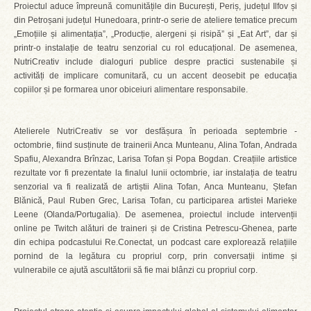
Proiectul aduce împreună comunitățile din București, Periș, județul Ilfov și
din Petroșani județul Hunedoara, printr-o serie de ateliere tematice precum
„Emoțiile și alimentația”, „Producție, alergeni și risipă” și „Eat Art”, dar și
printr-o instalație de teatru senzorial cu rol educațional. De asemenea,
NutriCreativ include dialoguri publice despre practici sustenabile și
activități de implicare comunitară, cu un accent deosebit pe educația
copiilor și pe formarea unor obiceiuri alimentare responsabile.
Atelierele NutriCreativ se vor desfășura în perioada septembrie -
octombrie, fiind susținute de trainerii Anca Munteanu, Alina Tofan, Andrada
Spafiu, Alexandra Brînzac, Larisa Tofan și Popa Bogdan. Creațiile artistice
rezultate vor fi prezentate la finalul lunii octombrie, iar instalația de teatru
senzorial va fi realizată de artiștii Alina Tofan, Anca Munteanu, Ștefan
Blănică, Paul Ruben Grec, Larisa Tofan, cu participarea artistei Marieke
Leene (Olanda/Portugalia). De asemenea, proiectul include intervenții
online pe Twitch alături de traineri și de Cristina Petrescu-Ghenea, parte
din echipa podcastului Re.Conectat, un podcast care explorează relațiile
pornind de la legătura cu propriul corp, prin conversații intime și
vulnerabile ce ajută ascultătorii să fie mai blânzi cu propriul corp.