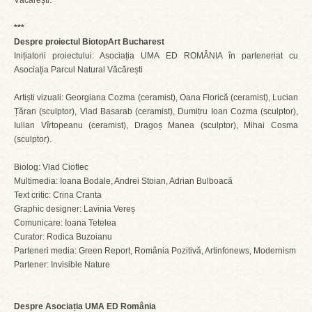
Văcărești.
***
Despre proiectul BiotopArt Bucharest
Inițiatorii proiectului: Asociația UMA ED ROMÂNIA în parteneriat cu
Asociația Parcul Natural Văcărești
Artiști vizuali: Georgiana Cozma (ceramist), Oana Florică (ceramist), Lucian
Țăran (sculptor), Vlad Basarab (ceramist), Dumitru Ioan Cozma (sculptor),
Iulian Vîrtopeanu (ceramist), Dragoș Manea (sculptor), Mihai Cosma
(sculptor).
Biolog: Vlad Cioflec
Multimedia: Ioana Bodale, Andrei Stoian, Adrian Bulboacă
Text critic: Crina Cranta
Graphic designer: Lavinia Vereș
Comunicare: Ioana Tetelea
Curator: Rodica Buzoianu
Parteneri media: Green Report, România Pozitivă, Artinfonews, Modernism
Partener: Invisible Nature
Despre Asociația UMA ED România