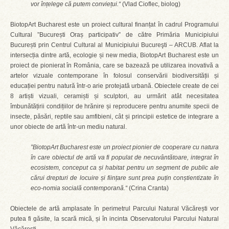
vor înțelege că putem conviețui.“
(Vlad Cioflec, biolog)
BiotopArt Bucharest este un proiect cultural finanțat în cadrul Programului
Cultural ”București Oraș participativ” de către Primăria Municipiului
București prin Centrul Cultural al Municipiului Bucureşti – ARCUB. Aflat la
intersecția dintre artă, ecologie și new media, BiotopArt Bucharest este un
proiect de pionierat în România, care se bazează pe utilizarea inovativă a
artelor vizuale contemporane în folosul conservării biodiversității și
educației pentru natură într-o arie protejată urbană. Obiectele create de cei
8 artiști vizuali, ceramiști și sculptori, au urmărit atât necesitatea
îmbunătățirii condițiilor de hrănire și reproducere pentru anumite specii de
insecte, păsări, reptile sau amfibieni, cât și principii estetice de integrare a
unor obiecte de artă într-un mediu natural.
”BiotopArt Bucharest este un proiect pionier de cooperare cu natura
în care obiectul de artă va fi populat de necuvântătoare, integrat în
ecosistem, conceput ca și habitat pentru un segment de public ale
cărui drepturi de locuire și ființare sunt prea puțin conștientizate în
eco-nomia socială contemporană.“
(Crina Cranta)
Obiectele de artă amplasate în perimetrul Parcului Natural Văcărești vor
putea fi găsite, la scară mică, și în incinta Observatorului Parcului Natural