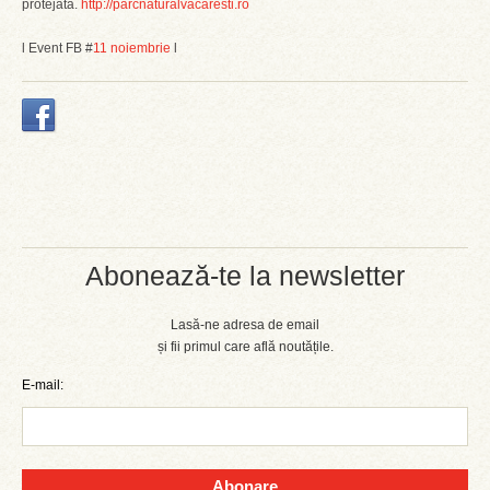
protejată.
http://parcnaturalvacaresti.ro
l Event FB #
11 noiembrie
l
Abonează-te la newsletter
Lasă-ne adresa de email
și fii primul care află noutățile.
E-mail:
Abonare