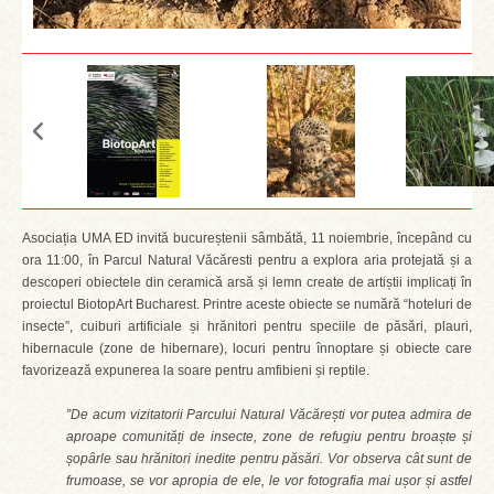
Asociația UMA ED invită bucureștenii sâmbătă, 11 noiembrie, începând cu
ora 11:00, în Parcul Natural Văcăresti pentru a explora aria protejată și a
descoperi obiectele din ceramică arsă și lemn create de artiștii implicați în
proiectul BiotopArt Bucharest. Printre aceste obiecte se numără “hoteluri de
insecte”, cuiburi artificiale și hrănitori pentru speciile de păsări, plauri,
hibernacule (zone de hibernare), locuri pentru înnoptare și obiecte care
favorizează expunerea la soare pentru amfibieni și reptile.
”De acum vizitatorii Parcului Natural Văcărești vor putea admira de
aproape comunități de insecte, zone de refugiu pentru broaște și
șopârle sau hrănitori inedite pentru păsări. Vor observa cât sunt de
frumoase, se vor apropia de ele, le vor fotografia mai ușor și astfel