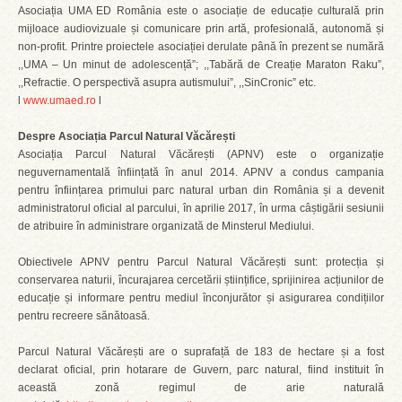
Asociația UMA ED România este o asociație de educație culturală prin
mijloace audiovizuale și comunicare prin artă, profesională, autonomă și
non-profit. Printre proiectele asociației derulate până în prezent se numără
,,UMA – Un minut de adolescență”; ,,Tabără de Creație Maraton Raku”,
,,Refractie. O perspectivă asupra autismului”, ,,SinCronic” etc.
l
www.umaed.ro
l
Despre Asociația Parcul Natural Văcărești
Asociația Parcul Natural Văcărești (APNV) este o organizație
neguvernamentală înființată în anul 2014. APNV a condus campania
pentru înființarea primului parc natural urban din România și a devenit
administratorul oficial al parcului, în aprilie 2017, în urma câștigării sesiunii
de atribuire în administrare organizată de Minsterul Mediului.
Obiectivele APNV pentru Parcul Natural Văcărești sunt: protecția și
conservarea naturii, încurajarea cercetării științifice, sprijinirea acțiunilor de
educație și informare pentru mediul înconjurător și asigurarea condițiilor
pentru recreere sănătoasă.
Parcul Natural Văcărești are o suprafață de 183 de hectare și a fost
declarat oficial, prin hotarare de Guvern, parc natural, fiind instituit în
această zonă regimul de arie naturală