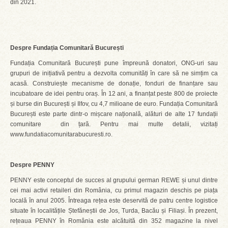
din 2021.
Despre Fundația Comunitară București
Fundația Comunitară București pune împreună donatori, ONG-uri sau
grupuri de inițiativă pentru a dezvolta comunități în care să ne simțim ca
acasă. Construiește mecanisme de donație, fonduri de finanțare sau
incubatoare de idei pentru oraș. În 12 ani, a finanțat peste 800 de proiecte
și burse din București și Ilfov, cu 4,7 milioane de euro. Fundația Comunitară
București este parte dintr-o mișcare națională, alături de alte 17 fundații
comunitare din țară. Pentru mai multe detalii, vizitați
www.fundatiacomunitarabucuresti.ro.
Despre PENNY
PENNY este conceptul de succes al grupului german REWE și unul dintre
cei mai activi retaileri din România, cu primul magazin deschis pe piața
locală în anul 2005. Întreaga rețea este deservită de patru centre logistice
situate în localitățile Ștefăneștii de Jos, Turda, Bacău și Filiași. În prezent,
rețeaua PENNY în România este alcătuită din 352 magazine la nivel