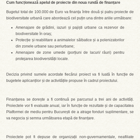
Cum funcționează apelul de proiecte din noua rundă de finanțare
Bugetul total de 100.000 de Euro va finanța între două și patru proiecte de
biodiversitate urbană care abordează cel puțin una dintre ariile următoare:
Amenajare de grădini, iazuri și pajiști urbane ca rezervor de
biodiversitate în oraș;
Protecție și reabilitare a animalelor sălbatice și a polenizatorilor
din zonele urbane sau periurbane;
Amenajare de zone umede (porțiuni de lacuri/ râuri) pentru
protejarea biodiversității locale.
Decizia privind sumele acordate fiecărui proiect va fi luată în funcție de
bugetele aplicanților și de activitățile propuse în cadrul proiectului.
Finanțarea se dorește a fi continuă pe parcursul a trei ani de activități.
Proiectele vor fi evaluate anual, iar în funcție de rezultate și de capacitatea
Platformei de mediu pentru București de a atrage fonduri suplimentare, se
va negocia și semna următoarea etapă de finanțare.
Proiectele pot fi depuse de organizații non-guvernamentale, neafiliate