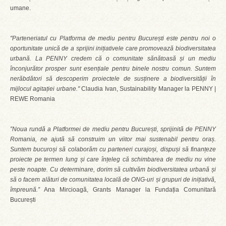
umane.
"Parteneriatul cu Platforma de mediu pentru București este pentru noi o
oportunitate unică de a sprijini inițiativele care promovează biodiversitatea
urbană. La PENNY credem că o comunitate sănătoasă și un mediu
înconjurător prosper sunt esențiale pentru binele nostru comun. Suntem
nerăbdători să descoperim proiectele de susținere a biodiversității în
mijlocul agitației urbane."
Claudia Ivan, Sustainability Manager la PENNY |
REWE Romania
”Noua rundă a Platformei de mediu pentru București, sprijinită de PENNY
Romania, ne ajută să construim un viitor mai sustenabil pentru oraș.
Suntem bucuroși să colaborăm cu parteneri curajoși, dispuși să finanțeze
proiecte pe termen lung și care înțeleg că schimbarea de mediu nu vine
peste noapte. Cu determinare, dorim să cultivăm biodiversitatea urbană și
să o facem alături de comunitatea locală de ONG-uri și grupuri de inițiativă,
împreună.”
Ana Mircioagă, Grants Manager la Fundația Comunitară
București