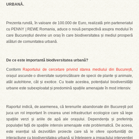
URBANĂ.
Prezenta rundă, în valoare de 100.000 de Euro, realizată prin parteneriatul
cu PENNY | REWE Romania, aduce o nouă perspectivă asupra modului în
care Bucureștiul devine un oraș în care biodiversitatea și mediul prosperă
alături de comunitatea urbană.
De ce este importantă biodiversitatea urbană?
Conform
Raportului de cercetare privind starea mediului din București
,
orașul ascunde o diversitate surprinzătoare de specii de plante și animale,
atât autohtone, cât și exotice. Cu toate acestea, potențialul biodiversității
urbane este subexploatat și predomină spațiile amenajate în mod intensiv.
Raportul indică, de asemenea, că terenurile abandonate din București pot
juca un rol important în crearea unei infrastructuri ecologice care să lege
spațiile verzi și ariile de apă ale orașului. Dependența și preferința
populației față de spațiile intensiv amenajate este problematică. De aceea,
este esențial să dezvoltăm proiecte care să le ofere oportunități de
interacțiune cu biodiversitatea urbană și înțelegere a impactului intervenției