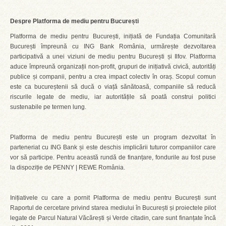
Despre Platforma de mediu pentru București
Platforma de mediu pentru București, inițiată de Fundația Comunitară
București împreună cu ING Bank România, urmărește dezvoltarea
participativă a unei viziuni de mediu pentru București și Ilfov. Platforma
aduce împreună organizații non-profit, grupuri de inițiativă civică, autorități
publice și companii, pentru a crea impact colectiv în oraș. Scopul comun
este ca bucureștenii să ducă o viață sănătoasă, companiile să reducă
riscurile legate de mediu, iar autoritățile să poată construi politici
sustenabile pe termen lung.
Platforma de mediu pentru București este un program dezvoltat în
parteneriat cu ING Bank și este deschis implicării tuturor companiilor care
vor să participe. Pentru această rundă de finanțare, fondurile au fost puse
la dispoziție de PENNY | REWE România.
Inițiativele cu care a pornit Platforma de mediu pentru București sunt
Raportul de cercetare privind starea mediului în București și proiectele pilot
legate de Parcul Natural Văcărești și Verde citadin, care sunt finanțate încă