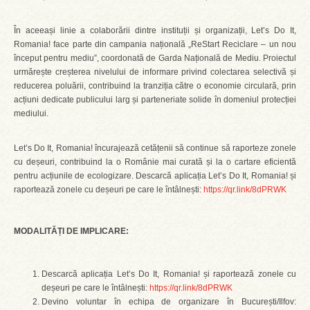
În aceeași linie a colaborării dintre instituții și organizații, Let’s Do It,
Romania! face parte din campania națională „ReStart Reciclare – un nou
început pentru mediu”, coordonată de Garda Națională de Mediu. Proiectul
urmărește creșterea nivelului de informare privind colectarea selectivă și
reducerea poluării, contribuind la tranziția către o economie circulară, prin
acțiuni dedicate publicului larg și parteneriate solide în domeniul protecției
mediului.
Let’s Do It, Romania! încurajează cetățenii să continue să raporteze zonele
cu deșeuri, contribuind la o Românie mai curată și la o cartare eficientă
pentru acțiunile de ecologizare. Descarcă aplicația Let’s Do It, Romania! și
raportează zonele cu deșeuri pe care le întâlnești:
https://qr.link/8dPRWK
MODALITĂȚI DE IMPLICARE:
Descarcă aplicația Let’s Do It, Romania! și raportează zonele cu
deșeuri pe care le întâlnești:
https://qr.link/8dPRWK
Devino voluntar în echipa de organizare în București/Ilfov: