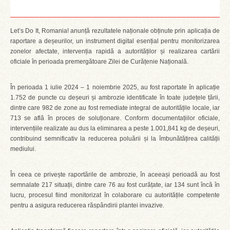
Let’s Do It, Romania! anunță rezultatele naționale obținute prin aplicația de
raportare a deșeurilor, un instrument digital esențial pentru monitorizarea
zonelor afectate, intervenția rapidă a autorităților și realizarea cartării
oficiale în perioada premergătoare Zilei de Curățenie Națională.
În perioada 1 iulie 2024 – 1 noiembrie 2025, au fost raportate în aplicație
1.752 de puncte cu deșeuri și ambrozie identificate în toate județele țării,
dintre care 982 de zone au fost remediate integral de autoritățile locale, iar
713 se află în proces de soluționare. Conform documentațiilor oficiale,
intervențiile realizate au dus la eliminarea a peste 1.001,841 kg de deșeuri,
contribuind semnificativ la reducerea poluării și la îmbunătățirea calității
mediului.
În ceea ce privește raportările de ambrozie, în aceeași perioadă au fost
semnalate 217 situații, dintre care 76 au fost curățate, iar 134 sunt încă în
lucru, procesul fiind monitorizat în colaborare cu autoritățile competente
pentru a asigura reducerea răspândirii plantei invazive.