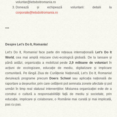
voluntar@letsdoitromania.ro
Donează și echipează voluntarii: detalii la
corporate@letsdoitromania.ro
***
Despre Let’s Do It, Romania!
Let’s Do It, Romania! face parte din rețeaua internațională
Let’s Do It
World
, cea mai amplă mișcare civic-ecologică globală. De la lansare și
până astăzi, organizația a mobilizat peste
2,9 milioane de voluntari
în
acțiuni de ecologizare, educație de mediu, digitalizare și implicare
comunitară. Pe lângă Ziua de Curățenie Națională, Let’s Do It, Romania!
derulează programe precum
Doers School
sau aplicația națională de
raportare a deșeurilor, prin care cetățenii pot semnala zonele afectate și pot
urmări în timp real statusul intervențiilor. Misiunea organizației este de a
construi o cultură a responsabilității față de mediu și societate, prin
educație, implicare și colaborare, o Românie mai curată și mai implicată,
pas cu pas.