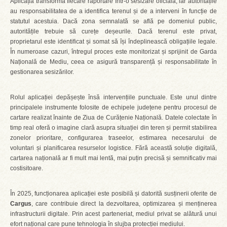
Aplicația transformă fiecare raportare într-o sesizare oficială, iar autoritățile
au responsabilitatea de a identifica terenul și de a interveni în funcție de
statutul acestuia. Dacă zona semnalată se află pe domeniul public,
autoritățile trebuie să curețe deșeurile. Dacă terenul este privat,
proprietarul este identificat și somat să își îndeplinească obligațiile legale.
În numeroase cazuri, întregul proces este monitorizat și sprijinit de Garda
Națională de Mediu, ceea ce asigură transparență și responsabilitate în
gestionarea sesizărilor.
Rolul aplicației depășește însă intervențiile punctuale. Este unul dintre
principalele instrumente folosite de echipele județene pentru procesul de
cartare realizat înainte de Ziua de Curățenie Națională. Datele colectate în
timp real oferă o imagine clară asupra situației din teren și permit stabilirea
zonelor prioritare, configurarea traseelor, estimarea necesarului de
voluntari și planificarea resurselor logistice. Fără această soluție digitală,
cartarea națională ar fi mult mai lentă, mai puțin precisă și semnificativ mai
costisitoare.
În 2025, funcționarea aplicației este posibilă și datorită susținerii oferite de
Cargus
, care contribuie direct la dezvoltarea, optimizarea și menținerea
infrastructurii digitale. Prin acest parteneriat, mediul privat se alătură unui
efort național care pune tehnologia în slujba protecției mediului.