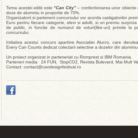
Tema acestei editii este
“Can City”
– confectionarea unor obiecte 
doze de aluminiu in proportie de 70%.
Organizatorii si partenerii concursului vor acorda castigatorilor pr
Euro pentru fiecare categorie, elevi si adulti, si un premiu surpriz
de public, in functie de numarul de voturi(like-uri) primite la
concursului.
Initiativa acestui concurs apartine Asociatiei Alucro, care derul
Every Can Counts dedicat colectarii selective a dozelor din alumini
Un proiect organizat in parteneriat cu Romprest si IBM Romania.
Parteneri media: 24 FUN, StopCO2, Revista Bulevard, Mai Mult Ver
Contact: contact@candesignfestival.ro