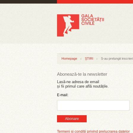
Homepage
ȘTIRI
S-au prelungit inscrie
Abonează-te la newsletter
Lasă-ne adresa de email
și fii primul care află noutățile.
E-mail:
Abonare
Termeni și condiții privind prelucrarea datelor