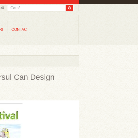
ută
RI
CONTACT
ursul Can Design