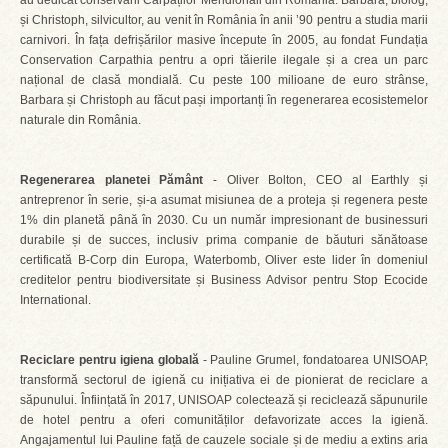
au dedicat conservării Carpaților Meridionali din România. Barbara, biolog,
și Christoph, silvicultor, au venit în România în anii ’90 pentru a studia marii
carnivori. În fața defrișărilor masive începute în 2005, au fondat Fundația
Conservation Carpathia pentru a opri tăierile ilegale și a crea un parc
național de clasă mondială. Cu peste 100 milioane de euro strânse,
Barbara și Christoph au făcut pași importanți în regenerarea ecosistemelor
naturale din România.
Regenerarea planetei Pământ
- Oliver Bolton, CEO al Earthly și
antreprenor în serie, și-a asumat misiunea de a proteja și regenera peste
1% din planetă până în 2030. Cu un număr impresionant de businessuri
durabile și de succes, inclusiv prima companie de băuturi sănătoase
certificată B-Corp din Europa, Waterbomb, Oliver este lider în domeniul
creditelor pentru biodiversitate și Business Advisor pentru Stop Ecocide
International.
Reciclare pentru igiena globală
- Pauline Grumel, fondatoarea UNISOAP,
transformă sectorul de igienă cu inițiativa ei de pionierat de reciclare a
săpunului. Înființată în 2017, UNISOAP colectează și reciclează săpunurile
de hotel pentru a oferi comunităților defavorizate acces la igienă.
Angajamentul lui Pauline față de cauzele sociale și de mediu a extins aria