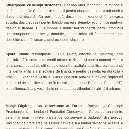
Smartphone cu design sustenabil
- Bas van Abel, fondatorul Fairphone și
co-fondatorul De Clique, este renumit pentru abordarea sa revoluționară a
designului durabil. Cu peste două decenii de experiență în inovarea
socială, Bas pledează pentru transformarea sistemelor economice printr-un
design sustenabil. Cu Fairphone a stabilit noi standarde pentru producția
de smartphone-uri etice și durabile, demonstrând că întreprinderile pot
deschide calea în crearea unei economii circulare.
Spații urbane reimaginate
- Julia Okatz, director la Systemiq, este
specializată în crearea de medii urbane reziliente și pentru oameni. Munca
ei se concentrează pe utilizarea eficientă a spațiului, planificarea bazată pe
inteligența artificială și soluțiile de finanțare pentru dezvoltarea durabilă a
orașului. Experiența vastă a Juliei cu instituții publice și private, împreună
cu rolul ei de consilier special în cadrul International Resource Panel (IRP),
o poziționează ca o voce cheie în modelarea viitorului durabilității urbane.
Munții Făgăraș - un Yellowstone al Europei
: Barbara și Christoph
Promberger sunt fondatorii Fundației Conservation Carpathia, una dintre
cele mai mari inițiative private de conservare a pădurilor din Europa.
Pasionați de protejarea peisajelor naturale și a faunei sălbatice, aceștia s-