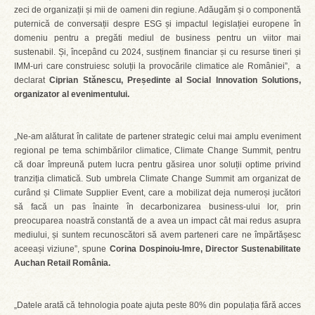
zeci de organizații și mii de oameni din regiune. Adăugăm și o componentă
puternică de conversații despre ESG și impactul legislației europene în
domeniu pentru a pregăti mediul de business pentru un viitor mai
sustenabil. Și, începând cu 2024, susținem financiar și cu resurse tineri și
IMM-uri care construiesc soluții la provocările climatice ale României”, a
declarat
Ciprian Stănescu, Președinte al Social Innovation Solutions,
organizator al evenimentului.
„Ne-am alăturat în calitate de partener strategic celui mai amplu eveniment
regional pe tema schimbărilor climatice, Climate Change Summit, pentru
că doar împreună putem lucra pentru găsirea unor soluții optime privind
tranziția climatică. Sub umbrela Climate Change Summit am organizat de
curând și Climate Supplier Event, care a mobilizat deja numeroși jucători
să facă un pas înainte în decarbonizarea business-ului lor, prin
preocuparea noastră constantă de a avea un impact cât mai redus asupra
mediului, și suntem recunoscători să avem parteneri care ne împărtășesc
aceeași viziune”, spune
Corina Dospinoiu-Imre, Director Sustenabilitate
Auchan Retail România.
„Datele arată că tehnologia poate ajuta peste 80% din populația fără acces