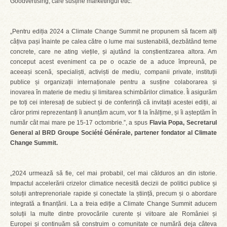
Goodvertising, care susține marketingul etic.
„Pentru ediția 2024 a Climate Change Summit ne propunem să facem alți
câțiva pași înainte pe calea către o lume mai sustenabilă, dezbătând teme
concrete, care ne ating viețile, și ajutând la conștientizarea altora. Am
conceput acest eveniment ca pe o ocazie de a aduce împreună, pe
aceeași scenă, specialiști, activiști de mediu, companii private, instituții
publice și organizații internaționale pentru a susține colaborarea și
inovarea în materie de mediu și limitarea schimbărilor climatice. Îi asigurăm
pe toți cei interesați de subiect și de conferință că invitații acestei ediții, ai
căror primi reprezentanți îi anunțăm acum, vor fi la înălțime, și îi așteptăm în
număr cât mai mare pe 15-17 octombrie.”, a spus
Flavia Popa, Secretarul
General al BRD Groupe Société Générale, partener fondator al Climate
Change Summit.
„2024 urmează să fie, cel mai probabil, cel mai călduros an din istorie.
Impactul accelerării crizelor climatice necesită decizii de politici publice și
soluții antreprenoriale rapide și conectate la știință, precum și o abordare
integrată a finanțării. La a treia ediție a Climate Change Summit aducem
soluții la multe dintre provocările curente și viitoare ale României și
Europei și continuăm să construim o comunitate ce numără deja câteva