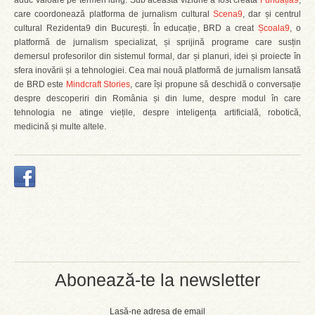
aduc valoare pe termen lung. Sub această viziune a fost creată
Fundația9
,
care coordonează platforma de jurnalism cultural
Scena9
, dar și centrul
cultural Rezidenta9 din București. În educație, BRD a creat
Școala9
, o
platformă de jurnalism specializat, și sprijină programe care susțin
demersul profesorilor din sistemul formal, dar și planuri, idei și proiecte în
sfera inovării și a tehnologiei. Cea mai nouă platformă de jurnalism lansată
de BRD este
Mindcraft Stories
, care își propune să deschidă o conversație
despre descoperiri din România și din lume, despre modul în care
tehnologia ne atinge viețile, despre inteligența artificială, robotică,
medicină și multe altele.
Abonează-te la newsletter
Lasă-ne adresa de email