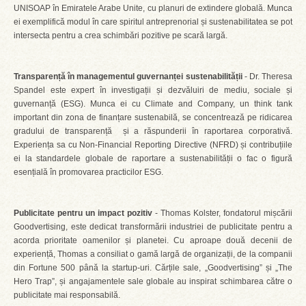
UNISOAP în Emiratele Arabe Unite, cu planuri de extindere globală. Munca
ei exemplifică modul în care spiritul antreprenorial și sustenabilitatea se pot
intersecta pentru a crea schimbări pozitive pe scară largă.
Transparență în managementul guvernanței sustenabilității
- Dr. Theresa
Spandel este expert în investigații și dezvăluiri de mediu, sociale și
guvernanță (ESG). Munca ei cu Climate and Company, un think tank
important din zona de finanțare sustenabilă, se concentrează pe ridicarea
gradului de transparență și a răspunderii în raportarea corporativă.
Experiența sa cu Non-Financial Reporting Directive (NFRD) și contribuțiile
ei la standardele globale de raportare a sustenabilității o fac o figură
esențială în promovarea practicilor ESG.
Publicitate pentru un impact pozitiv
- Thomas Kolster, fondatorul mișcării
Goodvertising, este dedicat transformării industriei de publicitate pentru a
acorda prioritate oamenilor și planetei. Cu aproape două decenii de
experiență, Thomas a consiliat o gamă largă de organizații, de la companii
din Fortune 500 până la startup-uri. Cărțile sale, „Goodvertising” și „The
Hero Trap”, și angajamentele sale globale au inspirat schimbarea către o
publicitate mai responsabilă.