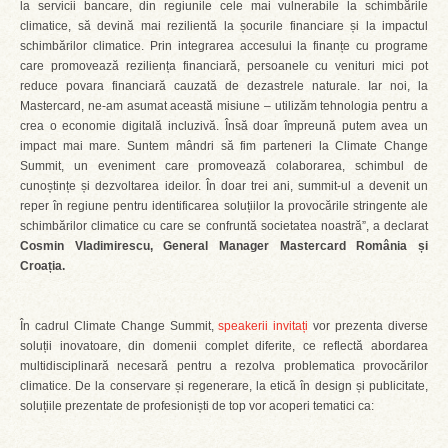
la servicii bancare, din regiunile cele mai vulnerabile la schimbările
climatice, să devină mai rezilientă la șocurile financiare și la impactul
schimbărilor climatice. Prin integrarea accesului la finanțe cu programe
care promovează reziliența financiară, persoanele cu venituri mici pot
reduce povara financiară cauzată de dezastrele naturale. Iar noi, la
Mastercard, ne-am asumat această misiune – utilizăm tehnologia pentru a
crea o economie digitală incluzivă. Însă doar împreună putem avea un
impact mai mare. Suntem mândri să fim parteneri la Climate Change
Summit, un eveniment care promovează colaborarea, schimbul de
cunoștințe și dezvoltarea ideilor. În doar trei ani, summit-ul a devenit un
reper în regiune pentru identificarea soluțiilor la provocările stringente ale
schimbărilor climatice cu care se confruntă societatea noastră”, a declarat
Cosmin Vladimirescu, General Manager Mastercard România și
Croația.
În cadrul Climate Change Summit,
speakerii invitați
vor prezenta diverse
soluții inovatoare, din domenii complet diferite, ce reflectă abordarea
multidisciplinară necesară pentru a rezolva problematica provocărilor
climatice. De la conservare și regenerare, la etică în design și publicitate,
soluțiile prezentate de profesioniști de top vor acoperi tematici ca: