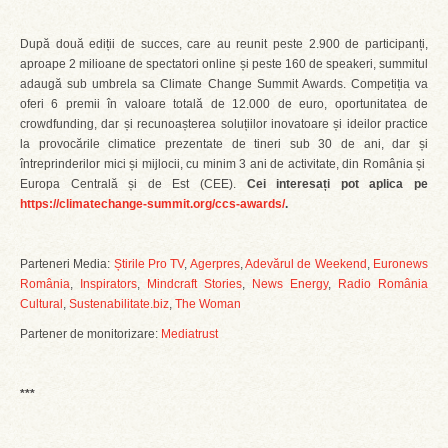
După două ediții de succes, care au reunit peste 2.900 de participanți,
aproape 2 milioane de spectatori online și peste 160 de speakeri, summitul
adaugă sub umbrela sa Climate Change Summit Awards. Competiția va
oferi 6 premii în valoare totală de 12.000 de euro, oportunitatea de
crowdfunding, dar și recunoașterea soluțiilor inovatoare și ideilor practice
la provocările climatice prezentate de tineri sub 30 de ani, dar și
întreprinderilor mici și mijlocii, cu minim 3 ani de activitate, din România și
Europa Centrală și de Est (CEE).
Cei interesați pot aplica pe
https://climatechange-summit.org/ccs-awards/
.
Parteneri Media:
Știrile Pro TV
,
Agerpres
,
Adevărul de Weekend
,
Euronews
România
,
Inspirators
,
Mindcraft Stories
,
News Energy
,
Radio România
Cultural
,
Sustenabilitate.biz
,
The Woman
Partener de monitorizare:
Mediatrust
***