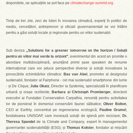
disponibile, iar aplicațiile se pot face pe
climatechange-summit.org
.
Timp de trei zile, zeci de lideri în inovarea climatică, experți în politici de
mediu, cercetători, antreprenori și oficiali guvernamentali se vor întâlni
pentru a găsi soluții locale și regionale pentru un viitor sustenabil.
Sub deviza
„Solutions for a greener tomorrow on the horizon / Soluții
pentru un viitor mai verde la orizont”
, evenimentul din acest an promite o
abordare multidisciplinară, anunțând primii șase speakeri de renume
internațional care vor aduce perspective diverse și soluții inovatoare la
provocările schimbărilor climatice:
Bas van Abel
, promotor al designului
sustenabil, fondator al Fairphone - cel mai sustenabil smartphone din lume
- și De Clique;
Julia Okatz
, Director la Systemiq, specializată în planificare
urbană și orașe reziliente;
Barbara și Christoph Promberger
, directorii
executivi ai Fundației Conservation Carpathia, renumiți pentru activitatea
lor de pionierat în domeniul conservării faunei sălbatice;
Oliver Bolton
,
CEO al Earthly, concentrat pe regenerarea ecologică;
Pauline Grumel
,
fondatoarea UNISOAP, care inovează soluții de igienă prin reciclare;
Dr.
Theresa Spandel
de la Climate and Company, expert în managementul
guvernanței sustenabilității (ESG); și
Thomas Kolster
, fondator al mișcării