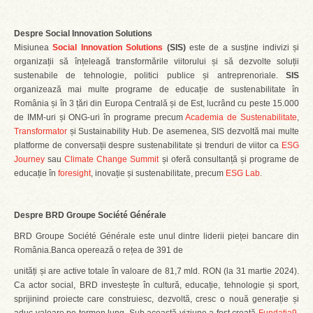
Despre Social Innovation Solutions
Misiunea
Social Innovation Solutions
(SIS)
este de a susține indivizi și
organizații să înțeleagă transformările viitorului și să dezvolte soluții
sustenabile de tehnologie, politici publice și antreprenoriale.
SIS
organizează mai multe programe de educație de sustenabilitate în
România și în 3 țări din Europa Centrală și de Est, lucrând cu peste 15.000
de IMM-uri și ONG-uri în programe precum
Academia de Sustenabilitate
,
Transformator
și Sustainability Hub. De asemenea, SIS dezvoltă mai multe
platforme de conversații despre sustenabilitate și trenduri de viitor ca
ESG
Journey
sau
Climate Change Summit
și oferă consultanță și programe de
educație în
foresight
, inovație și sustenabilitate, precum
ESG Lab
.
Despre BRD Groupe Société Générale
BRD Groupe Société Générale este unul dintre liderii pieței bancare din
România.Banca operează o rețea de 391 de
unități și are active totale în valoare de 81,7 mld. RON (la 31 martie 2024).
Ca actor social, BRD investește în cultură, educație, tehnologie și sport,
sprijinind proiecte care construiesc, dezvoltă, cresc o nouă generație și