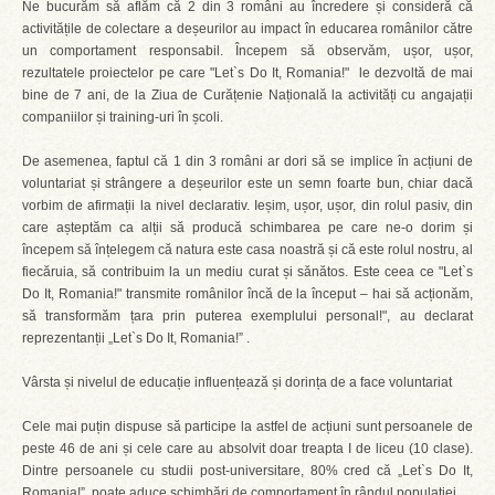
Ne bucurăm să aflăm că 2 din 3 români au încredere și consideră că
activitățile de colectare a deșeurilor au impact în educarea românilor către
un comportament responsabil. Începem să observăm, ușor, ușor,
rezultatele proiectelor pe care "Let`s Do It, Romania!" le dezvoltă de mai
bine de 7 ani, de la Ziua de Curățenie Națională la activități cu angajații
companiilor și training-uri în școli.
De asemenea, faptul că 1 din 3 români ar dori să se implice în acțiuni de
voluntariat și strângere a deșeurilor este un semn foarte bun, chiar dacă
vorbim de afirmații la nivel declarativ. Ieșim, ușor, ușor, din rolul pasiv, din
care așteptăm ca alții să producă schimbarea pe care ne-o dorim și
începem să înțelegem că natura este casa noastră și că este rolul nostru, al
fiecăruia, să contribuim la un mediu curat și sănătos. Este ceea ce "Let`s
Do It, Romania!" transmite românilor încă de la început – hai să acționăm,
să transformăm țara prin puterea exemplului personal!", au declarat
reprezentanții „Let`s Do It, Romania!” .
Vârsta și nivelul de educație influențează și dorința de a face voluntariat
Cele mai puțin dispuse să participe la astfel de acțiuni sunt persoanele de
peste 46 de ani și cele care au absolvit doar treapta I de liceu (10 clase).
Dintre persoanele cu studii post-universitare, 80% cred că „Let`s Do It,
Romania!” poate aduce schimbări de comportament în rândul populației.