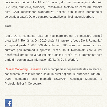
cu vârsta cuprinsă între 18 și 55 de ani, din mai multe regiuni ale țării:
București, Muntenia, Moldova, Transilvania. Metoda de cercetare folosită
este CATI (chestionar standardizat aplicat prin telefon persoanelor
selectate aleator). Datele sunt reprezentative la nivel național, urban.
####
“
Let`s Do It, Romania!
“ este cel mai mare proiect de implicare socială
organizat în România. Din 2010 și până în prezent, “Let`s Do It, Romania!“
a implicat peste 1 400 000 de voluntari. 305 zone cu deșeuri au fost
curățate prin intermediul aplicației "Let`s Do It, Romania!", care a fost
descărcată gratuit de 3300 voluntari digitali. “Let`s Do It, Romania!“ este
parte din comunitatea internațională “Let`s Do It, World!“.
Reveal Marketing Research
este o companie independentă de cercetare și
consultanță, care întreprinde studii la nivel național și european. Din anul
2008, compania este membră ESOMAR, Asociația Mondială a
Profesioniștilor în Cercetare.