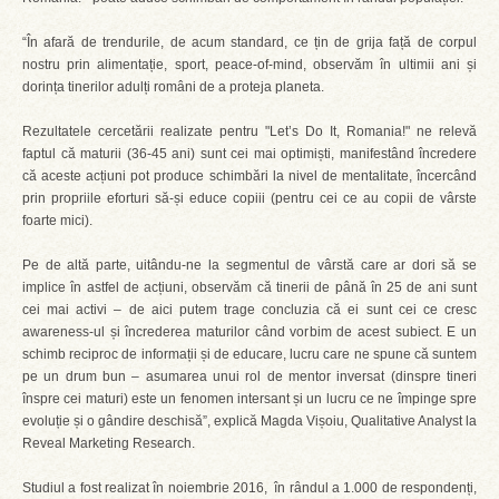
“În afară de trendurile, de acum standard, ce țin de grija față de corpul
nostru prin alimentație, sport, peace-of-mind, observăm în ultimii ani și
dorința tinerilor adulți români de a proteja planeta.
Rezultatele cercetării realizate pentru "Let’s Do It, Romania!" ne relevă
faptul că maturii (36-45 ani) sunt cei mai optimiști, manifestând încredere
că aceste acțiuni pot produce schimbări la nivel de mentalitate, încercând
prin propriile eforturi să-și educe copiii (pentru cei ce au copii de vârste
foarte mici).
Pe de altă parte, uitându-ne la segmentul de vârstă care ar dori să se
implice în astfel de acțiuni, observăm că tinerii de până în 25 de ani sunt
cei mai activi – de aici putem trage concluzia că ei sunt cei ce cresc
awareness-ul și încrederea maturilor când vorbim de acest subiect. E un
schimb reciproc de informații și de educare, lucru care ne spune că suntem
pe un drum bun – asumarea unui rol de mentor inversat (dinspre tineri
înspre cei maturi) este un fenomen intersant și un lucru ce ne împinge spre
evoluție și o gândire deschisă”, explică Magda Vișoiu, Qualitative Analyst la
Reveal Marketing Research.
Studiul a fost realizat în noiembrie 2016, în rândul a 1.000 de respondenți,