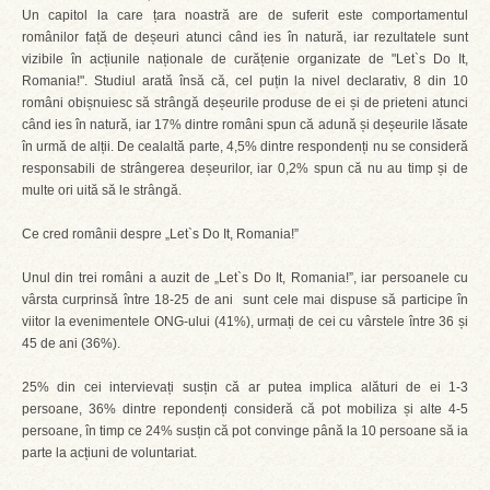
Un capitol la care țara noastră are de suferit este comportamentul
românilor față de deșeuri atunci când ies în natură, iar rezultatele sunt
vizibile în acțiunile naționale de curățenie organizate de "Let`s Do It,
Romania!". Studiul arată însă că, cel puțin la nivel declarativ, 8 din 10
români obișnuiesc să strângă deșeurile produse de ei și de prieteni atunci
când ies în natură, iar 17% dintre români spun că adună și deșeurile lăsate
în urmă de alții. De cealaltă parte, 4,5% dintre respondenți nu se consideră
responsabili de strângerea deșeurilor, iar 0,2% spun că nu au timp și de
multe ori uită să le strângă.
Ce cred românii despre „Let`s Do It, Romania!”
Unul din trei români a auzit de „Let`s Do It, Romania!”, iar persoanele cu
vârsta curprinsă între 18-25 de ani sunt cele mai dispuse să participe în
viitor la evenimentele ONG-ului (41%), urmați de cei cu vârstele între 36 și
45 de ani (36%).
25% din cei intervievați susțin că ar putea implica alături de ei 1-3
persoane, 36% dintre repondenți consideră că pot mobiliza și alte 4-5
persoane, în timp ce 24% susțin că pot convinge până la 10 persoane să ia
parte la acțiuni de voluntariat.