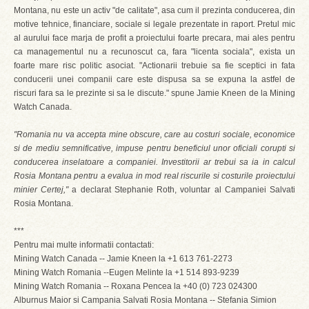
Montana, nu este un activ "de calitate", asa cum il prezinta conducerea, din
motive tehnice, financiare, sociale si legale prezentate in raport. Pretul mic
al aurului face marja de profit a proiectului foarte precara, mai ales pentru
ca managementul nu a recunoscut ca, fara "licenta sociala", exista un
foarte mare risc politic asociat. "Actionarii trebuie sa fie sceptici in fata
conducerii unei companii care este dispusa sa se expuna la astfel de
riscuri fara sa le prezinte si sa le discute." spune Jamie Kneen de la Mining
Watch Canada.
"Romania nu va accepta mine obscure, care au costuri sociale, economice
si de mediu semnificative, impuse pentru beneficiul unor oficiali corupti si
conducerea inselatoare a companiei. Investitorii ar trebui sa ia in calcul
Rosia Montana pentru a evalua in mod real riscurile si costurile proiectului
minier Certej,"
a declarat Stephanie Roth, voluntar al Campaniei Salvati
Rosia Montana.
***
Pentru mai multe informatii contactati:
Mining Watch Canada -- Jamie Kneen la +1 613 761-2273
Mining Watch Romania --Eugen Melinte la +1 514 893-9239
Mining Watch Romania -- Roxana Pencea la +40 (0) 723 024300
Alburnus Maior si Campania Salvati Rosia Montana -- Stefania Simion