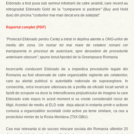
Eldorado a fost pusa sub semnul intrebarii de catre analisti, care recent au
retrogradat Eldorado Gold de la "cumparare si pastrare" (Buy and Hold
due) din pricina "costurilor mai mari decat era de asteptat".
Raportul complet (PDF)
"Proiectul Eldorado pentru Certej a intrat in deplina atentie a ONG-urilor de
mediu din zona. Un numar tot mai mare de cetateni romani cer
transparenta in procesul de autorizare, spre deosebire de procedurile
anterioare obscure"
, spune Ionut Apostol de la Greenpeace Romania
Incercarile conducerii Eldorado de a impiedica procedurile legale din
Romania au fost observate de catre organizatiile vigilente ale cetatenilor,
care au alertat publicul si autoritatile nationale de supraveghere. In
consecinta, orice incercare ulterioara de a profita de oficialii locali servili si
lipsiti de scrupule va duce la intensificarea prejiudiciului de imagine la care
Eldorado este expus in acest moment si va creste considerabil riscul de
litigii. Acordul de mediu al ELD este deja atacat in instanta printr-o actiune
comuna a organizatiilor societatii civile active pe teme similare, ca cea a
proiectului minier de la Rosia Montana (TSX:GBU).
Cea mai relevanta si de succes miscare sociala din Romania ultimilor 25