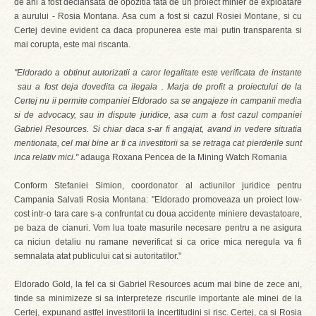
de ani a fost declansata de opozitia fata de un proiect minier de exploatare
a aurului - Rosia Montana. Asa cum a fost si cazul Rosiei Montane, si cu
Certej devine evident ca daca propunerea este mai putin transparenta si
mai corupta, este mai riscanta.
"Eldorado a obtinut autorizatii a caror legalitate este verificata de instante
sau a fost deja dovedita ca ilegala . Marja de profit a proiectului de la
Certej nu ii permite companiei Eldorado sa se angajeze in campanii media
si de advocacy, sau in dispute juridice, asa cum a fost cazul companiei
Gabriel Resources. Si chiar daca s-ar fi angajat, avand in vedere situatia
mentionata, cel mai bine ar fi ca investitorii sa se retraga cat pierderile sunt
inca relativ mici."
adauga Roxana Pencea de la Mining Watch Romania
Conform Stefaniei Simion, coordonator al actiunilor juridice pentru
Campania Salvati Rosia Montana: "Eldorado promoveaza un proiect low-
cost intr-o tara care s-a confruntat cu doua accidente miniere devastatoare,
pe baza de cianuri. Vom lua toate masurile necesare pentru a ne asigura
ca niciun detaliu nu ramane neverificat si ca orice mica neregula va fi
semnalata atat publicului cat si autoritatilor."
Eldorado Gold, la fel ca si Gabriel Resources acum mai bine de zece ani,
tinde sa minimizeze si sa interpreteze riscurile importante ale minei de la
Certej, expunand astfel investitorii la incertitudini si risc. Certej, ca si Rosia