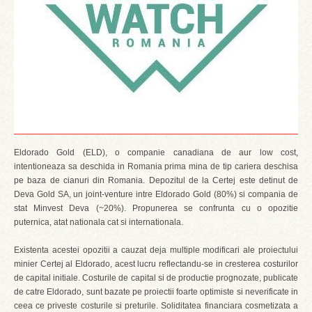
Eldorado Gold (ELD), o companie canadiana de aur low cost,
intentioneaza sa deschida in Romania prima mina de tip cariera deschisa
pe baza de cianuri din Romania. Depozitul de la Certej este detinut de
Deva Gold SA, un joint-venture intre Eldorado Gold (80%) si compania de
stat Minvest Deva (~20%). Propunerea se confrunta cu o opozitie
puternica, atat nationala cat si internationala.
Existenta acestei opozitii a cauzat deja multiple modificari ale proiectului
minier Certej al Eldorado, acest lucru reflectandu-se in cresterea costurilor
de capital initiale. Costurile de capital si de productie prognozate, publicate
de catre Eldorado, sunt bazate pe proiectii foarte optimiste si neverificate in
ceea ce priveste costurile si preturile. Soliditatea financiara cosmetizata a