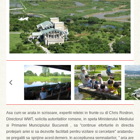
Asa cum se arata in scrisoare, expertii retelei in frunte cu dl Chris Rostron,
Directorul WWT, solicita autoritatilor romane, in speta Ministerului Mediului
si Primariei Municipiului Bucuresti , sa "continue eforturile in directia
protejarii ariei si sa dezvolte facilitati pentru vizitare si cercetare" aratandu-
se pregatiti sa sprijine acest demers. In acceptiunea semnatarilor, " aria are