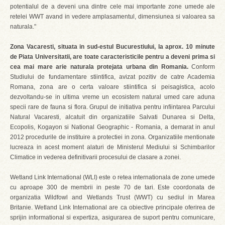
potentialul de a deveni una dintre cele mai importante zone umede ale
retelei WWT avand in vedere amplasamentul, dimensiunea si valoarea sa
naturala."
Zona Vacaresti, situata in sud-estul Bucurestiului, la aprox. 10 minute
de Piata Universitatii, are toate caracteristicile pentru a deveni prima si
cea mai mare arie naturala protejata urbana din Romania.
Conform
Studiului de fundamentare stiintifica, avizat pozitiv de catre Academia
Romana, zona are o certa valoare stiintifica si peisagistica, acolo
dezvoltandu-se in ultima vreme un ecosistem natural umed care aduna
specii rare de fauna si flora. Grupul de initiativa pentru infiintarea Parcului
Natural Vacaresti, alcatuit din organizatiile Salvati Dunarea si Delta,
Ecopolis, Kogayon si National Geographic - Romania, a demarat in anul
2012 procedurile de instituire a protectiei in zona. Organizatiile mentionate
lucreaza in acest moment alaturi de Ministerul Mediului si Schimbarilor
Climatice in vederea definitivarii procesului de clasare a zonei.
Wetland Link International (WLI) este o retea internationala de zone umede
cu aproape 300 de membrii in peste 70 de tari. Este coordonata de
organizatia Wildfowl and Wetlands Trust (WWT) cu sediul in Marea
Britanie. Wetland Link International are ca obiective principale oferirea de
sprijin informational si expertiza, asigurarea de suport pentru comunicare,