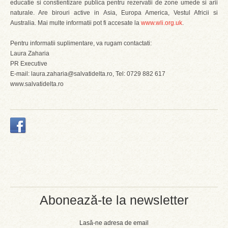
educatie si constientizare publica pentru rezervatii de zone umede si arii
naturale. Are birouri active in Asia, Europa America, Vestul Africii si
Australia. Mai multe informatii pot fi accesate la
www.wli.org.uk
.
Pentru informatii suplimentare, va rugam contactati:
Laura Zaharia
PR Executive
E-mail: laura.zaharia@salvatidelta.ro, Tel: 0729 882 617
www.salvatidelta.ro
Abonează-te la newsletter
Lasă-ne adresa de email