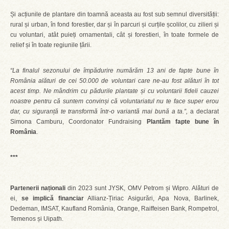
Și acțiunile de plantare din toamnă aceasta au fost sub semnul diversității:
rural și urban, în fond forestier, dar și în parcuri și curțile școlilor, cu zilieri și
cu voluntari, atât puieți ornamentali, cât și forestieri, în toate formele de
relief și în toate regiunile țării.
“La finalul sezonului de împădurire numărăm 13 ani de fapte bune în
România alături de cei 50.000 de voluntari care ne-au fost alături în tot
acest timp. Ne mândrim cu pădurile plantate și cu voluntarii fideli cauzei
noastre pentru că suntem convinși că voluntariatul nu te face super erou
dar, cu siguranță te transformă într-o variantă mai bună a ta.
”,
a declarat
Simona Camburu, Coordonator Fundraising
Plantăm fapte bune în
România
.
***
Partenerii naționali
din 2023 sunt JYSK, OMV Petrom și Wipro. Alături de
ei,
se implică financiar
Allianz-Țiriac Asigurări, Apa Nova, Barlinek,
Dedeman, IMSAT, Kaufland România, Orange, Raiffeisen Bank, Rompetrol,
Temenos și Uipath.