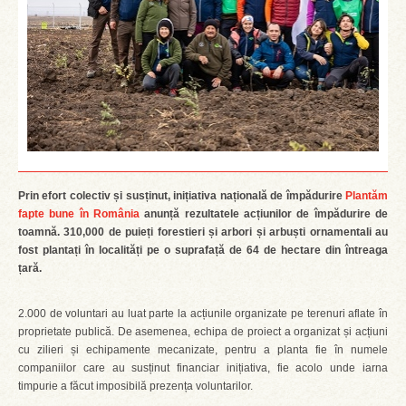
Prin efort colectiv și susținut, inițiativa națională de împădurire
Plantăm
fapte bune în România
anunță rezultatele acțiunilor de împădurire de
toamnă. 310,000 de puieți forestieri și arbori și arbuști ornamentali au
fost plantați în localități pe o suprafață de 64 de hectare din întreaga
țară.
2.000 de voluntari au luat parte la acțiunile organizate pe terenuri aflate în
proprietate publică. De asemenea, echipa de proiect a organizat și acțiuni
cu zilieri și echipamente mecanizate, pentru a planta fie în numele
companiilor care au susținut financiar inițiativa, fie acolo unde iarna
timpurie a făcut imposibilă prezența voluntarilor.