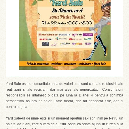
Yard Sale este o comunitate unita de valori cum sunt cele ale refolosirii, ale
reutilizarii si ale reciclarii, dar mai ales ale generozitatii. Consumatorii
responsabili se intalnesc o data pe luna la Dianei 4 pentru a schimba
perspectiva asupra hainelor uzate moral, dar nu neaparat fizic, dar si
pentru a ajuta.
Yard Sale-ul de iunie este si un moment oportun sa-l sprijinim pe Petru, un
baietel de 6 ani, care sufera de autism. Astfel ca odata ajunsi in curtea si la