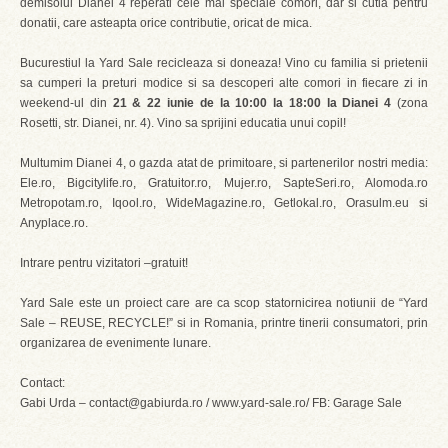
demisolul Dianei 4 reperati cele mai speciale comori, dar si cutia pentru
donatii, care asteapta orice contributie, oricat de mica.
Bucurestiul la Yard Sale recicleaza si doneaza! Vino cu familia si prietenii
sa cumperi la preturi modice si sa descoperi alte comori in fiecare zi in
weekend-ul din
21 & 22 iunie de la 10:00 la 18:00 la Dianei 4
(zona
Rosetti, str. Dianei, nr. 4). Vino sa sprijini educatia unui copil!
Multumim Dianei 4, o gazda atat de primitoare, si partenerilor nostri media:
Ele.ro, Bigcitylife.ro, Gratuitor.ro, Mujer.ro, SapteSeri.ro, Alomoda.ro
Metropotam.ro, Iqool.ro, WideMagazine.ro, Getlokal.ro, Orasulm.eu si
Anyplace.ro.
Intrare pentru vizitatori –gratuit!
Yard Sale este un proiect care are ca scop statornicirea notiunii de “Yard
Sale – REUSE, RECYCLE!” si in Romania, printre tinerii consumatori, prin
organizarea de evenimente lunare.
Contact:
Gabi Urda – contact@gabiurda.ro / www.yard-sale.ro/ FB: Garage Sale