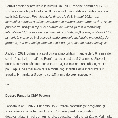
Potrivit datelor centralizate la nivelul Uniunii Europene pentru anul 2021,
România se află pe locul 2 în UE la capitolul mortalitate infantilă, arată o
statistică Eurostat.
Potrivit datelor finale ale INS, în anul 2021, rata
mortalității infantile a arătat discrepanțele majore dintre județele țării. Atsfel,
primele trei poziții în top sunt ocupate de Tulcea (o rată a mortalității
infantile de 11,1 la mia de copii născuți vii), Sălaj (8,9 la mie) și Neamț (8,2
la mie), în vreme ce în București, unde sunt cele mai multe maternități de
gradul 3, rata mortalității infantile a fost de 2,3 la mia de copii născuți vii.
Astfel, în 2021 Bulgaria a avut o rată a mortalităţii infantile de 5,6 la mia de
copii născuţi vii, urmată de România, cu o rată de 5,2 la mie şi Slovacia,
unde rata mortalităţii infantile a fost de 4,9 la mia de copii născuţi vii. La
polul opus, cea mai mica rată a mortalităţii infantile este înregistrată în
Suedia, Finlanda şi Slovenia cu 1,8 la mia de copii născuţi vii.
***
Despre Fundaţia OMV Petrom
Lansată în anul 2022, Fundația OMV Petrom construiește programe și
susține investiții pe termen lung în România pentru comunități
dezavantajate, în trei domenii cheie: educație, mediu și sănătate. Mai multe