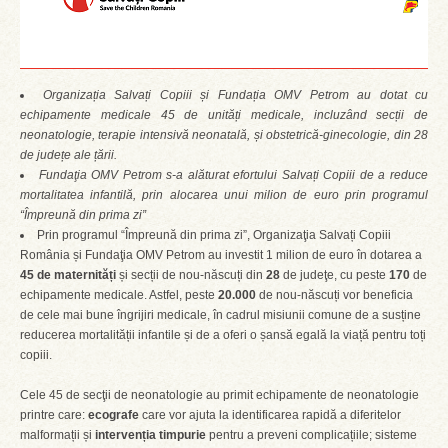
Organizația Salvați Copiii și Fundația OMV Petrom au dotat cu
echipamente medicale 45 de unități medicale, incluzând secții de
neonatologie, terapie intensivă neonatală, și obstetrică-ginecologie, din 28
de județe ale țării.
Fundaţia OMV Petrom s-a alăturat efortului Salvați Copiii de a reduce
mortalitatea infantilă, prin alocarea unui milion de euro prin programul
“Împreună din prima zi”
Prin programul “Împreună din prima zi”, Organizaţia Salvați Copiii
România și Fundaţia OMV Petrom au investit 1 milion de euro în dotarea a
45 de maternități
și secții de nou-născuți din
28
de judeţe, cu peste
170
de
echipamente medicale. Astfel, peste
20.000
de nou-născuți vor beneficia
de cele mai bune îngrijiri medicale, în cadrul misiunii comune de a susține
reducerea mortalității infantile și de a oferi o șansă egală la viață pentru toți
copiii.
Cele 45 de secţii de neonatologie au primit echipamente de neonatologie
printre care:
ecografe
care vor ajuta la identificarea rapidă a diferitelor
malformații și
intervenția timpurie
pentru a preveni complicațiile; sisteme