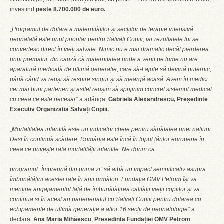
investind
peste 8.700.000 de euro.
„
Programul de dotare a maternităților și secțiilor de terapie intensivă
neonatală este unul prioritar pentru Salvați Copiii, iar rezultatele lui se
convertesc direct în vieți salvate. Nimic nu e mai dramatic decât pierderea
unui prematur, din cauză că maternitatea unde a venit pe lume nu are
aparatură medicală de ultimă generație, care să-l ajute să devină puternic,
până când va reuși să respire singur și să meargă acasă. Avem în medici
cei mai buni parteneri și astfel reușim să sprijinim concret sistemul medical
cu ceea ce este necesar”
a adăugat
Gabriela Alexandrescu, Președinte
Executiv Organizația Salvați Copiii.
„
Mortalitatea infantilă este un indicator cheie pentru sănătatea unei națiuni.
Deși în continuă scădere, România este încă în topul țărilor europene în
ceea ce privește rata mortalității infantile. Ne dorim ca
programul “Împreună din prima zi” să aibă un impact semnificativ asupra
îmbunătățirii acestei rate în anii următori. Fundația OMV Petrom își va
menține angajamentul față de îmbunătățirea calității vieții copiilor și va
continua și în acest an parteneriatul cu Salvați Copiii pentru dotarea cu
echipamente de ultimă generație a altor 16 secții de neonatologie”
a
declarat
Ana Maria Mihăescu
,
Președinta Fundației OMV Petrom
.