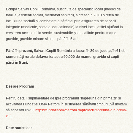
Echipa Salvați Copiii România, susținută de specialiști locali (medici de
familie, asistenți sociali, mediatori sanitari), a creat din 2010 o rețea de
incluziune socială și combatere a sărăciei prin asigurarea de servicii
integrate (medicale, sociale, educaționale) la nivel local, astfel ajutând la
creșterea accesului la servicii sustenabile și de calitate pentru mame,
gravide, gravide minore și copii până în 5 ani.
Până în prezent, Salvați Copiii România a lucrat în 20 de județe, în 61 de
comunități rurale defavorizate, cu 90.000 de mame, gravide și copii
până în 5 ani.
Despre Program
Pentru detalii suplimentare despre programul "Împreună din prima zi" și
activitatea Fundației OMV Petrom în susținerea sănătații timpurii, vă invitam
să accesati linkul:
https://fundatiaomvpetrom.ro/proiect/impreuna-din-prima-
zi-1
.
Date statistice: