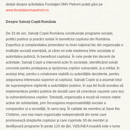
detalii despre activitatea Fundaţiei OMV Petrom puteți găsi pe
www.fundatiaomvpetrom.ro
.
Despre Salvați Copiii România
De 33 de ani, Salvați Copiii România construiește programe sociale,
politici publice și practici solide în beneficiul copilului din România.
Expertiza și complexitatea proiectelor la nivel național fac din organizație o
instituție socială esențială, al cărei rol este medierea între societate și
autoritatea publică, în beneficiul copilului. În cele peste trei decenii de
activitate, Salvați Copiii a intervenit activ în societate, identificând soluții
concrete pentru protejarea și sprijinirea copiilor vulnerabili, și a militat, în
același timp, pentru o colaborare viabilă cu autoritățile decidente, pentru
asigurarea interesului superior al copilului. Salvați Copiii și-a asumat rolul
de supraveghere vigilentă a autorităților publice, în așa fel încât acestea să
implementeze politici publice de durată care să corecteze cauzele care duc
la vulnerabilizarea copiilor. Totodată, organizația a reușit să creeze rețele
active de solidaritate, prin încurajarea responsabilității sociale a
companiilor și a societății, în sens larg. În calitate de membru al Save the
Children, cea mai mare organizație independentă din lume care
promovează drepturile copilului şi care cuprinde 30 de membri și
desfășoară programe în peste 120 de țări, VIZIUNEA noastră este o lume