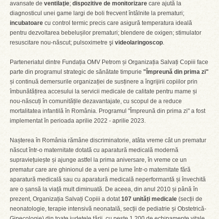
avansate de
ventilaţie
;
dispozitive de monitorizare
care ajută la
diagnosticul unei game largi de boli frecvent întâlnite la prematuri;
incubatoare
cu control termic precis care asigură temperatura ideală
pentru dezvoltarea bebelușilor prematuri; blendere de oxigen; stimulator
resuscitare nou-născut; pulsoximetre şi
videolaringoscop
.
Parteneriatul dintre Fundația OMV Petrom și Organizația Salvați Copiii face
parte din programul strategic de sănătate timpurie
"Împreună din prima zi"
și continuă demersurile organizației de susținere a îngrijirii copiilor prin
îmbunătățirea accesului la servicii medicale de calitate pentru mame și
nou-născuți în comunitățile dezavantajate, cu scopul de a reduce
mortalitatea infantilă în România. Programul "Împreună din prima zi" a fost
implementat în perioada aprilie 2022 - aprilie 2023.
Nașterea în România rămâne discriminatorie, atâta vreme cât un prematur
născut într-o maternitate dotată cu aparatură medicală modernă
supraviețuiește și ajunge astfel la prima aniversare, în vreme ce un
prematur care are ghinionul de a veni pe lume într-o maternitate fără
aparatură medicală sau cu aparatură medicală neperformantă și învechită
are o șansă la viață mult diminuată. De aceea, din anul 2010 și până în
prezent, Organizația Salvați Copiii a dotat
107 unități medicale
(secții de
neonatologie, terapie intensivă neonatală, secții de pediatrie și Obstetrică-
Ginecologie) din toate județele țării, cu peste 1.200 de echipamente vitale,