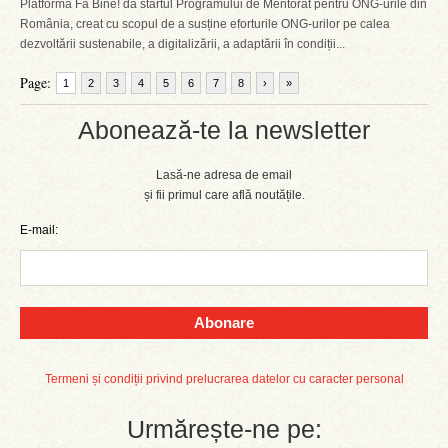
Platforma Fă Bine! dă startul Programului de Mentorat pentru ONG-urile din
România, creat cu scopul de a susține eforturile ONG-urilor pe calea
dezvoltării sustenabile, a digitalizării, a adaptării în condiții...
Page:
1
2
3
4
5
6
7
8
›
»
Abonează-te la newsletter
Lasă-ne adresa de email
și fii primul care află noutățile.
E-mail:
Abonare
Termeni și condiții privind prelucrarea datelor cu caracter personal
Urmărește-ne pe: