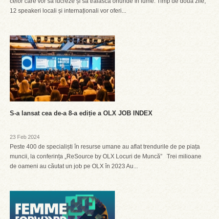
celor care vor să lucreze și să trăiască oriunde în lume. Timp de două zile,
12 speakeri locali și internaționali vor oferi...
S-a lansat cea de-a 8-a ediție a OLX JOB INDEX
23 Feb 2024
Peste 400 de specialiști în resurse umane au aflat trendurile de pe piața
muncii, la conferința „ReSource by OLX Locuri de Muncă” Trei milioane
de oameni au căutat un job pe OLX în 2023 Au...