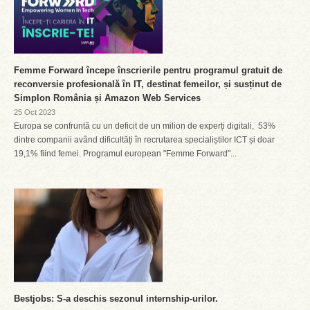
Femme Forward începe înscrierile pentru programul gratuit de
reconversie profesională în IT, destinat femeilor, și susținut de
Simplon România și Amazon Web Services
25 Oct 2023
Europa se confruntă cu un deficit de un milion de experți digitali, 53%
dintre companii având dificultăți în recrutarea specialiștilor ICT și doar
19,1% fiind femei. Programul european "Femme Forward"...
Bestjobs: S-a deschis sezonul internship-urilor.