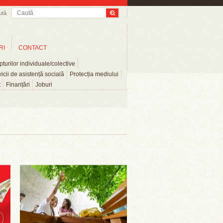
ută
RI
CONTACT
turilor individuale/colective
icii de asistență socială
Protecția mediului
t
Finanțări
Joburi