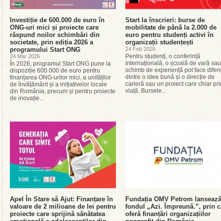
Investiție de 600.000 de euro în
Start la înscrieri: burse de
ONG-uri mici și proiecte care
mobilitate de până la 2.000 de
răspund noilor schimbări din
euro pentru studenți activi în
societate, prin ediția 2026 a
organizații studențești
programului Start ONG
24 Feb 2026
Pentru studenți, o conferință
24 Mar 2026
internațională, o școală de vară sa
În 2026, programul Start ONG pune la
schimb de experiență pot face difer
dispoziție 600.000 de euro pentru
dintre o idee bună și o direcție de
finanțarea ONG-urilor mici, a unităților
carieră sau un proiect care chiar pr
de învățământ și a inițiativelor locale
viață. Bursele...
din România, precum și pentru proiecte
de inovație...
Apel În Stare să Ajut: Finanțare în
Fundația OMV Petrom lanseaz
valoare de 2 milioane de lei pentru
fondul „Azi. Împreună.”, prin c
proiecte care sprijină sănătatea
oferă finanțări organizațiilor