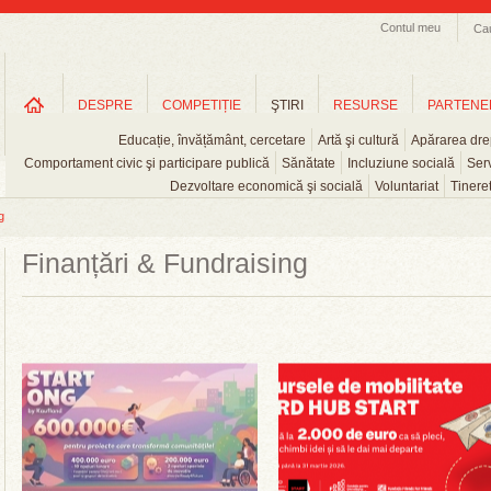
Contul meu
Ca
DESPRE
COMPETIȚIE
ŞTIRI
RESURSE
PARTENE
Educație, învățământ, cercetare
Artă şi cultură
Apărarea drep
Comportament civic şi participare publică
Sănătate
Incluziune socială
Serv
Dezvoltare economică şi socială
Voluntariat
Tinere
g
Finanțări & Fundraising