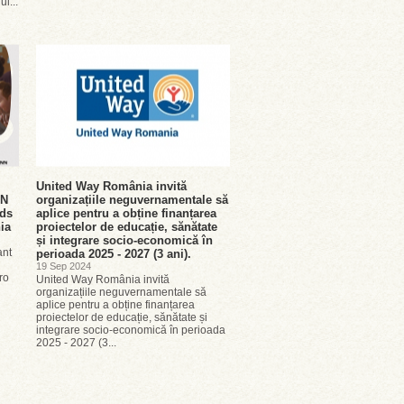
ul...
United Way România invită
NN
organizațiile neguvernamentale să
rds
aplice pentru a obține finanțarea
nia
proiectelor de educație, sănătate
și integrare socio-economică în
ant
perioada 2025 - 2027 (3 ani).
19 Sep 2024
ro
United Way România invită
organizațiile neguvernamentale să
aplice pentru a obține finanțarea
proiectelor de educație, sănătate și
integrare socio-economică în perioada
2025 - 2027 (3...