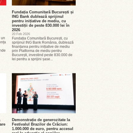
Fundația Comunitară București și
ING Bank dublează sprijinul
pentru inițiative de mediu, cu
investiții de peste 830.000 lei în
2026
20 Feb 2026
u un
Fundația Comunitară București, cu
ența
sprijinul ING Bank România, dublează
finanțarea pentru inițiative de mediu
inde
prin Platforma de mediu pentru
București, investind peste 830.000 de
lei pentru a sprijini șase...
ă
Demonstrație de generozitate la
are
Festivalul Brazilor de Crăciun:
1.000.000 de euro, pentru accesul