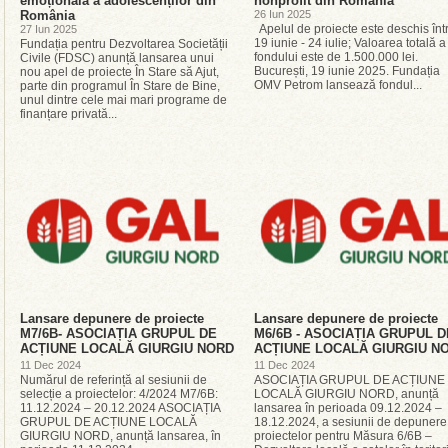
emoțională a adolescenților din
nonprofit din România
România
26 Iun 2025
Apelul de proiecte este deschis înt
27 Iun 2025
19 iunie - 24 iulie; Valoarea totală a
Fundația pentru Dezvoltarea Societății
fondului este de 1.500.000 lei.
Civile (FDSC) anunță lansarea unui
București, 19 iunie 2025. Fundația
nou apel de proiecte În Stare să Ajut,
OMV Petrom lansează fondul...
parte din programul În Stare de Bine,
unul dintre cele mai mari programe de
finanțare privată...
Lansare depunere de proiecte
Lansare depunere de proiecte
M7/6B- ASOCIAȚIA GRUPUL DE
M6/6B - ASOCIAȚIA GRUPUL D
ACȚIUNE LOCALĂ GIURGIU NORD
ACȚIUNE LOCALĂ GIURGIU N
11 Dec 2024
11 Dec 2024
Numărul de referință al sesiunii de
ASOCIAȚIA GRUPUL DE ACȚIUNE
selecție a proiectelor: 4/2024 M7/6B:
LOCALĂ GIURGIU NORD, anunță
11.12.2024 – 20.12.2024 ASOCIAȚIA
lansarea în perioada 09.12.2024 –
GRUPUL DE ACȚIUNE LOCALĂ
18.12.2024, a sesiunii de depunere
GIURGIU NORD, anunță lansarea, în
proiectelor pentru Măsura 6/6B –