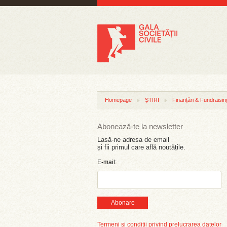
Homepage
ȘTIRI
Finanțări & Fundraisin
Abonează-te la newsletter
Lasă-ne adresa de email
și fii primul care află noutățile.
E-mail:
Abonare
Termeni și condiții privind prelucrarea datelor