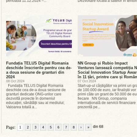
perioada 11.12.2024 –...
Dezvoltare locală a satelor în teritori
Fundația TELUS Digital Romania
NN Group și Rubio Impact
deschide înscrierile pentru cea de-
Ventures lansează competiția 
a doua sesiune de granturi din
Social Innovation Startup Awa
2024
în 11 țări, printre care și Româ
08 Oct 2024
07 Oct 2024
Fundația TELUS Digital Romania
Start-up-ul câștigător va primi un gr
deschide cea de-a doua sesiune de
de 100.000 de euro, iar finaliștii vor
granturi dedicate ONG-urilor care
primi câte un grant de 50.000 de eu
dezvoltă proiecte în domeniul
fiecare NN Group, compania
educației, sănătății sau al mediului;
internațională de servicii financiare
Valoarea totală a...
prezentă pe...
Page:
din 68
1
2
3
4
5
6
7
8
›
»