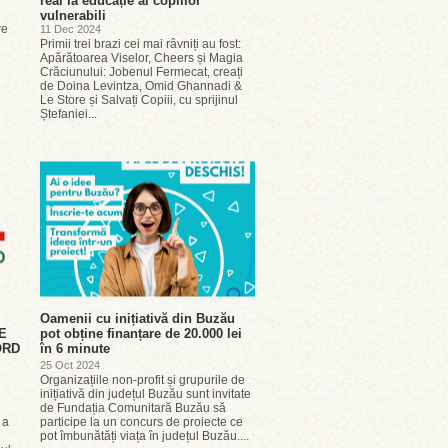
real la educație al copiilor
vulnerabili
re
11 Dec 2024
Primii trei brazi cei mai râvniți au fost:
Apărătoarea Viselor, Cheers și Magia
Crăciunului: Jobenul Fermecat, creați
de Doina Levintza, Omid Ghannadi &
Le Store și Salvați Copiii, cu sprijinul
Ștefaniei...
Oamenii cu inițiativă din Buzău
E
pot obține finanțare de 20.000 lei
ORD
în 6 minute
25 Oct 2024
Organizațiile non-profit și grupurile de
inițiativă din județul Buzău sunt invitate
de Fundația Comunitară Buzău să
 a
participe la un concurs de proiecte ce
pot îmbunătăți viața în județul Buzău....