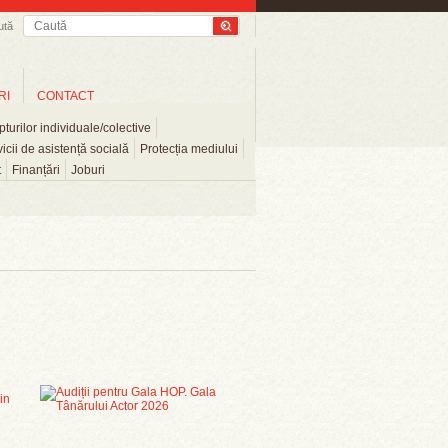
ută
RI
CONTACT
turilor individuale/colective
icii de asistență socială
Protecția mediului
t
Finanțări
Joburi