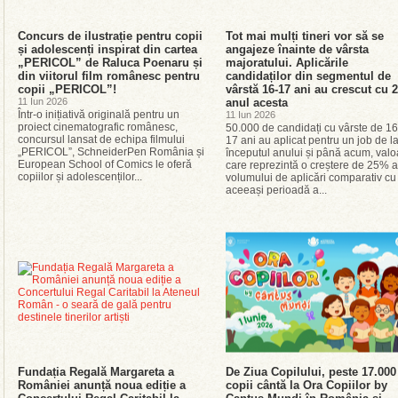
Concurs de ilustrație pentru copii
Tot mai mulți tineri vor să se
și adolescenți inspirat din cartea
angajeze înainte de vârsta
„PERICOL” de Raluca Poenaru și
majoratului. Aplicările
din viitorul film românesc pentru
candidaților din segmentul de
copii „PERICOL”!
vârstă 16-17 ani au crescut cu
11 Iun 2026
anul acesta
Într-o inițiativă originală pentru un
11 Iun 2026
proiect cinematografic românesc,
50.000 de candidați cu vârste de 16
concursul lansat de echipa filmului
17 ani au aplicat pentru un job de l
„PERICOL”, SchneiderPen România și
începutul anului și până acum, valo
European School of Comics le oferă
care reprezintă o creștere de 25% a
copiilor și adolescenților...
volumului de aplicări comparativ cu
aceeași perioadă a...
Fundația Regală Margareta a
De Ziua Copilului, peste 17.000
României anunță noua ediție a
copii cântă la Ora Copiilor by