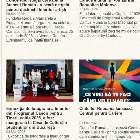
Concertului Regal Caritabil la
Cantus Mundi în România și
Ateneul Român - o seară de gală
Republica Moldova
pentru destinele tinerilor artiști
27 Mai 2026
Ziua Internațională a Copilului 202
09 Iun 2026
fi marcată de Programul Național
Fundația Regală Margareta a
Cantus Mundi și Corul Madrigal prin
României anunță organizarea celei de
serie amplă de evenimente, ce vor
a XVII-a ediții a Concertului Regal
aduce împreună zeci de mii de copii
Caritabil, care va avea loc duminică, 25
Ora Copiilor by Cantus...
octombrie 2026, la Ateneul Român.
Evenimentul de înaltă ținută se...
Expoziția de fotografie a tinerilor
Code for Romania lansează
din Programul Canon pentru
Centrul pentru Cariere
Tineri, ediția 2025, a fost
inaugurată la Casa de Cultură a
03 Mar 2026
Studenților din București
Code for Romania lansează Centru
03 Mar 2026
pentru Cariere - prima soluție digita
Expoziția de fotografie a tinerilor din
care sprijină tinerii în alegerea