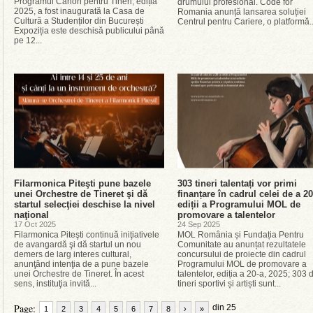
Programul Canon pentru Tineri, ediția
drumului profesional. Code for
2025, a fost inaugurată la Casa de
Romania anunță lansarea soluției
Cultură a Studenților din București
Centrul pentru Cariere, o platformă..
Expoziția este deschisă publicului până
pe 12...
Filarmonica Piteşti pune bazele
303 tineri talentați vor primi
unei Orchestre de Tineret şi dă
finanțare în cadrul celei de a 20
startul selecţiei deschise la nivel
ediții a Programului MOL de
naţional
promovare a talentelor
17 Oct 2025
24 Sep 2025
Filarmonica Piteşti continuă iniţiativele
MOL România și Fundația Pentru
de avangardă şi dă startul un nou
Comunitate au anunțat rezultatele
demers de larg interes cultural,
concursului de proiecte din cadrul
anunţând intenţia de a pune bazele
Programului MOL de promovare a
unei Orchestre de Tineret. În acest
talentelor, ediția a 20-a, 2025; 303 
sens, instituţia invită...
tineri sportivi și artiști sunt...
Page:
din 25
1
2
3
4
5
6
7
8
›
»