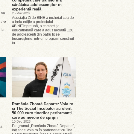
competiția care transformă
sănătatea adolescenților în
experiență reală
6 va
25 Mai 2026
Asociația Zi de BINE a încheiat cea de-
tr-o
a treia ediție a proiectului
#BINEîmpreună, o competiție
 la
educațională care a adus laolaltă 120
de adolescenți din patru licee
bucureștene, într-un program construit
în...
România Zboară Departe: Vola.ro
și The Social Incubator au oferit
50.000 euro tinerilor performanți
care au nevoie de sprijin
10 Dec 2025
l
Programul „România Zboară Departe”,
lă
inițiat de Vola.ro în parteneriat cu The