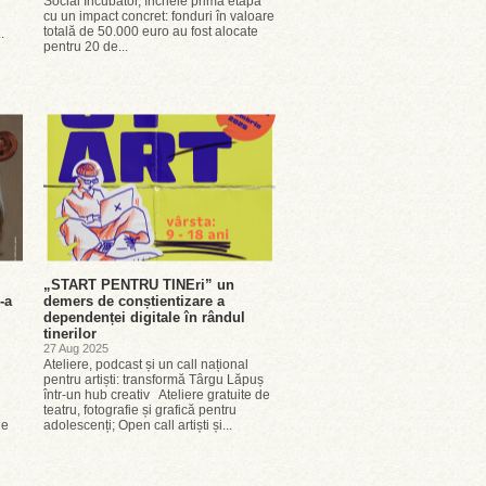
Social Incubator, încheie prima etapă
cu un impact concret: fonduri în valoare
totală de 50.000 euro au fost alocate
.
pentru 20 de...
„START PENTRU TINEri” un
-a
demers de conștientizare a
dependenței digitale în rândul
tinerilor
27 Aug 2025
Ateliere, podcast și un call național
pentru artiști: transformă Târgu Lăpuș
într-un hub creativ Ateliere gratuite de
teatru, fotografie și grafică pentru
de
adolescenți; Open call artiști și...