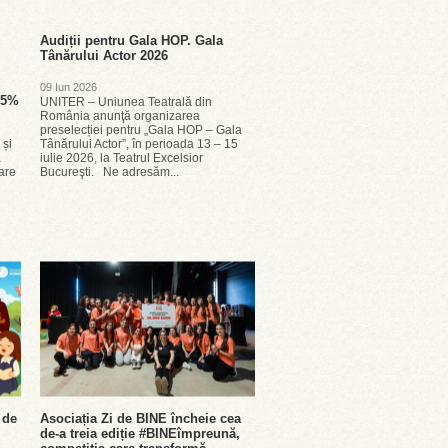
Audiții pentru Gala HOP. Gala
Tânărului Actor 2026
09 Iun 2026
 25%
UNITER – Uniunea Teatrală din
România anunţă organizarea
preselecției pentru „Gala HOP – Gala
 și
Tânărului Actor”, în perioada 13 – 15
a
iulie 2026, la Teatrul Excelsior
are
Bucureşti. Ne adresăm...
 de
Asociația Zi de BINE încheie cea
de-a treia ediție #BINEîmpreună,