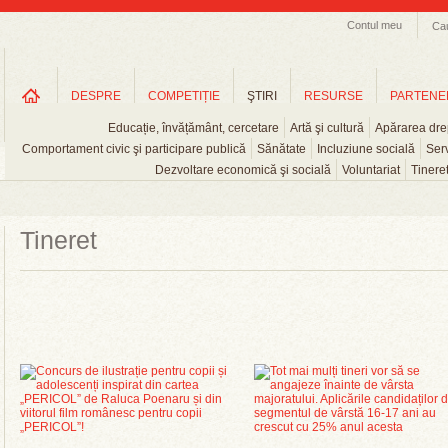
Contul meu
Ca
DESPRE
COMPETIȚIE
ŞTIRI
RESURSE
PARTENE
Educație, învățământ, cercetare
Artă şi cultură
Apărarea drep
Comportament civic şi participare publică
Sănătate
Incluziune socială
Serv
Dezvoltare economică şi socială
Voluntariat
Tinere
Tineret