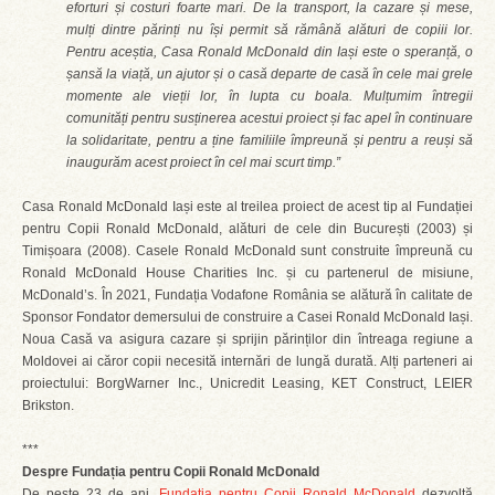
eforturi și costuri foarte mari. De la transport, la cazare și mese,
mulți dintre părinți nu își permit să rămână alături de copiii lor.
Pentru aceștia, Casa Ronald McDonald din Iași este o speranță, o
șansă la viață, un ajutor și o casă departe de casă în cele mai grele
momente ale vieții lor, în lupta cu boala. Mulțumim întregii
comunități pentru susținerea acestui proiect și fac apel în continuare
la solidaritate, pentru a ține familiile împreună și pentru a reuși să
inaugurăm acest proiect în cel mai scurt timp.”
Casa Ronald McDonald Iași este al treilea proiect de acest tip al Fundației
pentru Copii Ronald McDonald, alături de cele din București (2003) și
Timișoara (2008). Casele Ronald McDonald sunt construite împreună cu
Ronald McDonald House Charities Inc. și cu partenerul de misiune,
McDonald’s. În 2021, Fundația Vodafone România se alătură în calitate de
Sponsor Fondator demersului de construire a Casei Ronald McDonald Iași.
Noua Casă va asigura cazare și sprijin părinților din întreaga regiune a
Moldovei ai căror copii necesită internări de lungă durată. Alți parteneri ai
proiectului: BorgWarner Inc., Unicredit Leasing, KET Construct, LEIER
Brikston.
***
Despre Fundația pentru Copii Ronald McDonald
De peste 23 de ani,
Fundația pentru Copii Ronald McDonald
dezvoltă