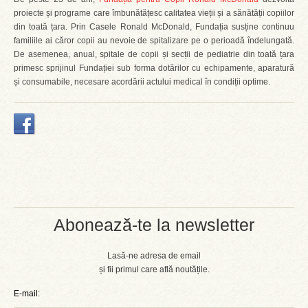
proiecte și programe care îmbunătățesc calitatea vieții și a sănătății copiilor
din toată țara. Prin Casele Ronald McDonald, Fundația susține continuu
familiile ai căror copii au nevoie de spitalizare pe o perioadă îndelungată.
De asemenea, anual, spitale de copii și secții de pediatrie din toată țara
primesc sprijinul Fundației sub forma dotărilor cu echipamente, aparatură
și consumabile, necesare acordării actului medical în condiții optime.
Abonează-te la newsletter
Lasă-ne adresa de email
și fii primul care află noutățile.
E-mail: