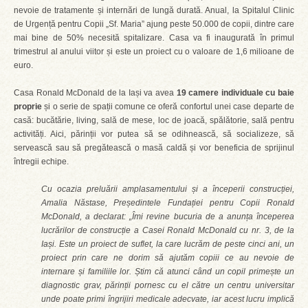
nevoie de tratamente și internări de lungă durată. Anual, la Spitalul Clinic
de Urgență pentru Copii „Sf. Maria” ajung peste 50.000 de copii, dintre care
mai bine de 50% necesită spitalizare. Casa va fi inaugurată în primul
trimestrul al anului viitor și este un proiect cu o valoare de 1,6 milioane de
euro.
Casa Ronald McDonald de la Iași va avea
19 camere individuale cu baie
proprie
și o serie de spații comune ce oferă confortul unei case departe de
casă: bucătărie, living, sală de mese, loc de joacă, spălătorie, sală pentru
activități. Aici, părinții vor putea să se odihnească, să socializeze, să
servească sau să pregătească o masă caldă și vor beneficia de sprijinul
întregii echipe.
Cu ocazia preluării amplasamentului și a începerii construcției,
Amalia Năstase, Președintele Fundației pentru Copii Ronald
McDonald, a declarat: „Îmi revine bucuria de a anunța începerea
lucrărilor de construcție a Casei Ronald McDonald cu nr. 3, de la
Iași. Este un proiect de suflet, la care lucrăm de peste cinci ani, un
proiect prin care ne dorim să ajutăm copiii ce au nevoie de
internare și familiile lor. Știm că atunci când un copil primește un
diagnostic grav, părinții pornesc cu el către un centru universitar
unde poate primi îngrijiri medicale adecvate, iar acest lucru implică