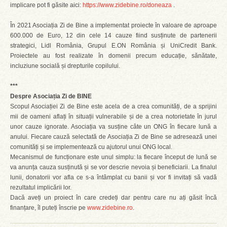
implicare pot fi găsite aici:
https://www.zidebine.ro/doneaza
.
În 2021 Asociația Zi de Bine a implementat proiecte în valoare de aproape
600.000 de Euro, 12 din cele 14 cauze fiind susținute de partenerii
strategici, Lidl România, Grupul E.ON România și UniCredit Bank.
Proiectele au fost realizate în domenii precum educație, sănătate,
incluziune socială și drepturile copilului.
***
Despre Asociația Zi de BINE
Scopul Asociației Zi de Bine este acela de a crea comunități, de a sprijini
mii de oameni aflați în situații vulnerabile și de a crea notorietate în jurul
unor cauze ignorate. Asociația va susține câte un ONG în fiecare lună a
anului. Fiecare cauză selectată de Asociația Zi de Bine se adresează unei
comunități și se implementează cu ajutorul unui ONG local.
Mecanismul de funcționare este unul simplu: la fiecare început de lună se
va anunța cauza susținută și se vor descrie nevoia și beneficiarii. La finalul
lunii, donatorii vor afla ce s-a întâmplat cu banii și vor fi invitați să vadă
rezultatul implicării lor.
Dacă aveți un proiect în care credeți dar pentru care nu ați găsit încă
finanțare, îl puteți înscrie pe
www.zidebine.ro
.