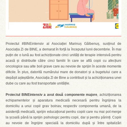
Proiectul #BINEintensiv al Asociației Marinuș Gălbenuș, susținut de
Asociația Zi de BINE, a demarat în forță la începutul lunii decembrie. În mai
puțin de o lună au fost achiziționate cinci unități de terapie intensivă pentru
acasă și distribuite către cinci familii în care se află copii cu afecțiuni
oncologice sau alte boli grave care au nevoie de sprijin în aceste momente
dificile. În plus, datorită numărului mare de donatori și a bugetului care a
depășit așteptările, Asociația Zi de Bine a contribuit și la achiziționarea unei
dube cu care au fost transportate unitățile.
Proiectul BINEintensiv a avut două componente majore
, achiziționarea
echipamentelor și aparatura medicală necesară pentru îngrijirea la
domiciliu a unui copil grav bolnav, respectiv componenta umană, de la
asistență medicală, sprijin educațional pentru copiii care nu mai pot merge
la școală până la sprijin psihologic pentru copii, dar și pentru părinți. Copiii
au nevoie de îngrijire specială la domiciliu după și între spitalizări