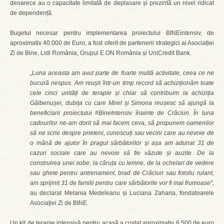
deoarece au o capacitate limitată de deplasare și prezintă un nivel ridicat
de dependență.
Bugetul necesar pentru implementarea proiectului BINEintensiv, de
aproximativ 40.000 de Euro, a fost oferit de partenerii strategici ai Asociației
Zi de Bine, Lidl România, Grupul E.ON România și UniCredit Bank.
„Luna aceasta am avut parte de foarte multă activitate, ceea ce ne
bucură nespus. Am reușit într-un timp record să achiziționăm toate
cele cinci unități de terapie și chiar să contribuim la achiziția
Gălbenușei, dubița cu care Mirel și Simona reușesc să ajungă la
beneficiarii proiectului #BineIntensiv înainte de Crăciun. În luna
cadourilor ne-am dorit să mai facem ceva, să propunem oamenilor
să ne scrie despre prieteni, cunoscuți sau vecini care au nevoie de
o mână de ajutor în pragul sărbătorilor și așa am adunat 31 de
cazuri sociale care au nevoie să fie văzute și auzite. De la
construirea unei sobe, la căruța cu lemne, de la ochelari de vedere
sau ghete pentru antrenament, brad de Crăciun sau fotoliu rulant,
am sprijinit 31 de familii pentru care sărbătorile vor fi mai frumoase”,
au declarat Melania Medeleanu și Luciana Zaharia, fondatoarele
Asociației Zi de BINE.
Un kit de terapie intensivă pentru acasă a costat aproximativ 6.500 de euro