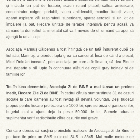
și include un pat de terapie, scaun rulant pliabil, saltea antiescare,
concentrator oxigen portabil, saltea antidecubit, monitor funcții vitale,
aparat aspirare căi respiratorii superioare, aparat aerosoli și un kit de
îmbăiere la pat. Fiecare unitate de terapie intensivă pentru acasă va
rămâne la domiciliul familiei atât cât va fi nevoie de el, urmând ca apoi să
ajungă la un alt copil.
Asociația Marinuș Gălbenuș a fost înființată de un tată îndurerat după ce
fiul său, Marinuș, a pierdut lupta grea cu cancerul. Încă de când a plecat,
Mirel Dolofan încearcă, prin asociația pe care a înființat-o, să dea Binele
mai departe și să lupte în continuare alături de copiii grav bolnavi și de
familiile lor.
Tot în luna decembrie, Asociația Zi de BINE a mai lansat un proiect
inedit, Fiecare Zi e Zi de BINE
, în cadrul căruia sunt susținute 31 de cazuri
sociale la care oamenii au fost invitați să devină voluntari. Deși bugetul
propus pentru fiecare proiect era de 1000 lei, spre surpriza organizatorilor,
bugetul total a ajuns deja la peste 50.000 de lei. Sumele adunate
suplimentar vor fi redistribuite către cazurile mai grave.
Cei care doresc să susțină proiectele realizate de Asociația Zi de Bine, o
pot face fie printr-un SMS cu textul SUS la 8845. Mai multe metode de