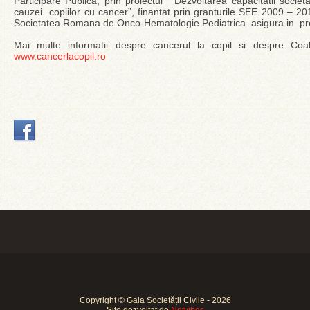
Participare Publica, prin proiectul “Dezvoltarea capacitatii societ
cauzei copiilor cu cancer”, finantat prin granturile SEE 2009 – 2
Societatea Romana de Onco-Hematologie Pediatrica asigura in preze
Mai multe informatii despre cancerul la copil si despre Coa
www.cancerlacopil.ro
Copyright © Gala Societății Civile - 2026