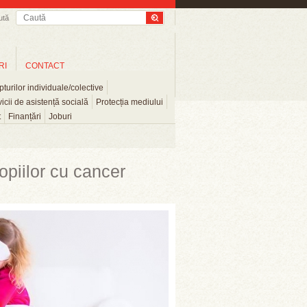
ută
RI
CONTACT
turilor individuale/colective
icii de asistență socială
Protecția mediului
t
Finanțări
Joburi
copiilor cu cancer