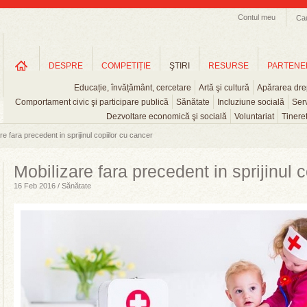
Contul meu
Ca
DESPRE
COMPETIȚIE
ŞTIRI
RESURSE
PARTENE
Educație, învățământ, cercetare
Artă şi cultură
Apărarea drep
Comportament civic şi participare publică
Sănătate
Incluziune socială
Serv
Dezvoltare economică şi socială
Voluntariat
Tinere
re fara precedent in sprijinul copiilor cu cancer
Mobilizare fara precedent in sprijinul 
16 Feb 2016 / Sănătate