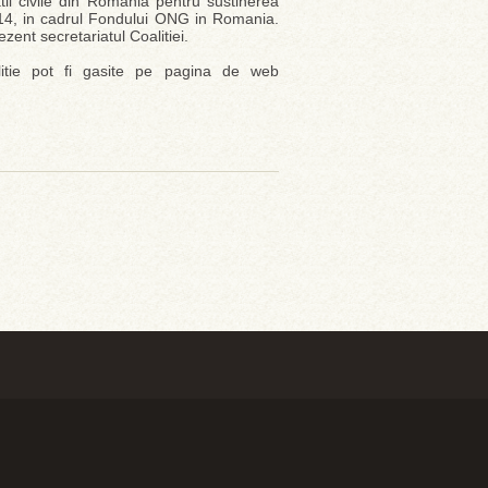
atii civile din Romania pentru sustinerea
014, in cadrul Fondului ONG in Romania.
nt secretariatul Coalitiei.
litie pot fi gasite pe pagina de web