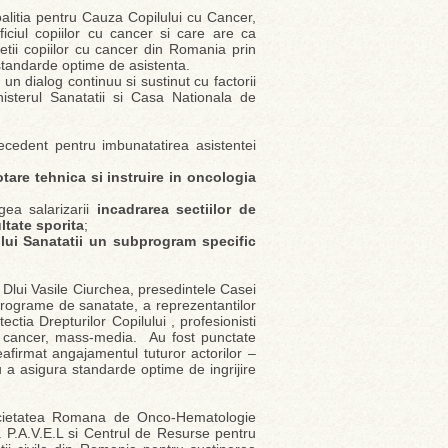
alitia pentru Cauza Copilului cu Cancer,
iciul copiilor cu cancer si care are ca
vietii copiilor cu cancer din Romania prin
u standarde optime de asistenta.
n dialog continuu si sustinut cu factorii
isterul Sanatatii si Casa Nationala de
recedent pentru imbunatatirea asistentei
tare tehnica si instruire in oncologia
gea salarizarii
incadrarea sectiilor de
ltate sporita
;
rului Sanatatii un subprogram specific
 Dlui Vasile Ciurchea, presedintele Casei
programe de sanatate, a reprezentantilor
tectia Drepturilor Copilului , profesionisti
cu cancer, mass-media. Au fost punctate
eafirmat angajamentul tuturor actorilor –
 a asigura standarde optime de ingrijire
Societatea Romana de Onco-Hematologie
 P.A.V.E.L si Centrul de Resurse pentru