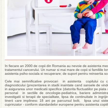
In fiecare an 2000 de copii din Romania au nevoie de asistenta med
tratamentul cancerului. Un numar si mai mare de copii si familiile l
asistenta psiho-sociala si recuperare; de suport pentru reinsertia s
Cele mai semnificative provocari in asistenta copilului cu c
diagnosticului (prezentarea in stadii inaintate cand sansele de vind
in asigurarea unor medicatii specifice (datorita fluctuatiilor pe piat
personal in sectiile de oncologie-pediatrica, bariere administr
investigatii si terapii de specialitate, lipsa de continuitate in ingri
tinerii care implinesc 18 ani pe parcursul bolii, lipsa unui sis
cuprinzator - conform standardelor europene pentru asistenta copiil