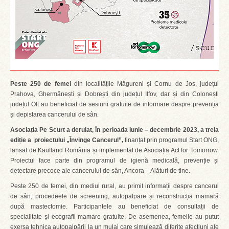
Peste 250 de femei
din localitățile Măgureni și Cornu de Jos, județul
Prahova, Ghermănești și Dobrești din județul Ilfov, dar și din Colonești
județul Olt au beneficiat de sesiuni gratuite de informare despre prevenția
și depistarea cancerului de sân.
Asociația Pe Scurt a derulat, în perioada iunie – decembrie 2023, a treia
ediție a proiectului „Învinge Cancerul”,
finanțat prin programul Start ONG,
lansat de Kaufland România și implementat de Asociația Act for Tomorrow.
Proiectul face parte din programul de igienă medicală, prevenție și
detectare precoce ale cancerului de sân, Ancora – Alături de tine.
Peste 250 de femei, din mediul rural, au primit informații despre cancerul
de sân, procedeele de screening, autopalpare și reconstrucția mamară
după mastectomie. Participantele au beneficiat de consultații de
specialitate și ecografii mamare gratuite. De asemenea, femeile au putut
exersa tehnica autopalpării la un mulaj care simulează diferite afecțiuni ale