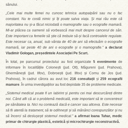
sânului.
„Cele mai multe femei nu cunosc tehnica autopalpării sau nu o fac
constant. Nu te costă nimic și îți poate salva viața. Și mai rău este că
majoritatea nu și-a făcut niciodată o mamografie sau o ecografie mamară.
Mi-ar plăcea ca oamenii să vorbească mai mult despre cancerul de sân.
Este important ca femeile să știe că trebuie să-și facă controalele regulate.
Este necesar ca, anual, sub vârsta de 40 de ani să efectuăm o ecografie
mamară, iar peste 40 de ani o ecografie și o mamografie.”
a declarat
Vladimir Gologan, președintele Asociației Pe Scurt.
În total, pe parcursul proiectului au fost organizate
5 evenimente
de
informare în localitățile Colonești (jud. Olt), Măgureni (jud. Prahova),
Ghermănești (jud. Ilfov), Dobroești (jud. Ilfov) și Cornu de Jos (jud.
Prahova), în cadrul cărora au avut loc
216 consultații
și
259 ecografii
mamare
. În urma investigațiilor au fost depistate 35 de probleme medicale.
„Sistemul medical poate fi un labirint și pentru cei mai descurcăreți dintre
noi. Când afli că ai o problemă medicală, este important să te concentrezi
pe sănătatea ta. Nici nu contează dacă e cancer sau altceva. Este necesar
să fii atentă la tratament, să te odihnești și să mănânci corespunzător și nu
să încerci să deslușești sistemul medical.”
a afirmat Ioana Tuhar, medic
primar de chirurgie plastică, estetică și microchirurgie reconstructivă.