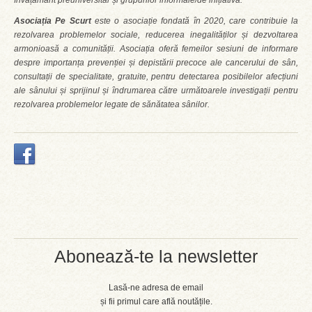
învățământ preuniversitar și grupurilor informale/de inițiativă.
Asociația Pe Scurt
este o asociație fondată în 2020, care contribuie la
rezolvarea problemelor sociale, reducerea inegalităților și dezvoltarea
armonioasă a comunității. Asociația oferă femeilor sesiuni de informare
despre importanța prevenției și depistării precoce ale cancerului de sân,
consultații de specialitate, gratuite, pentru detectarea posibilelor afecțiuni
ale sânului și sprijinul și îndrumarea către următoarele investigații pentru
rezolvarea problemelor legate de sănătatea sânilor.
Abonează-te la newsletter
Lasă-ne adresa de email
și fii primul care află noutățile.