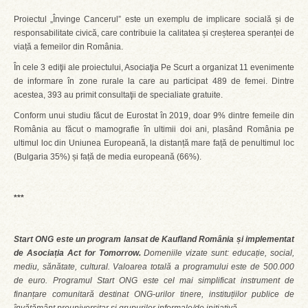
Proiectul „Învinge Cancerul” este un exemplu de implicare socială și de
responsabilitate civică, care contribuie la calitatea și creșterea speranței de
viață a femeilor din România.
În cele 3 ediţii ale proiectului, Asociaţia Pe Scurt a organizat 11 evenimente
de informare în zone rurale la care au participat 489 de femei. Dintre
acestea, 393 au primit consultaţii de specialiate gratuite.
Conform unui studiu făcut de Eurostat în 2019, doar 9% dintre femeile din
România au făcut o mamografie în ultimii doi ani, plasând România pe
ultimul loc din Uniunea Europeană, la distanță mare față de penultimul loc
(Bulgaria 35%) și față de media europeană (66%).
***
Start ONG este un program lansat de Kaufland România și implementat
de Asociația Act for Tomorrow.
Domeniile vizate sunt: educație, social,
mediu, sănătate, cultural. Valoarea totală a programului este de 500.000
de euro. Programul Start ONG este cel mai simplificat instrument de
finanțare comunitară destinat ONG-urilor tinere, instituțiilor publice de