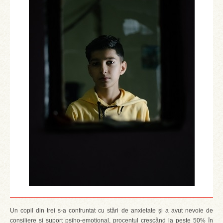
Un copil din trei s-a confruntat cu stări de anxietate și a avut nevoie de
consiliere și suport psiho-emoțional, procentul crescând la peste 50% în