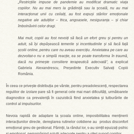
„Restricțiile impuse de pandemie au modificat dramatic viața
copiilor. Nu au mai mers la grădiniță sau la școală, nu au mai
interacționat unii cu ceilalți, au fost expuși stărilor emoționale
negative ale adulților – frica, angoasele, nesiguranța – și chiar
îmbolnăvirii celor dragi.
Mai mult, copiii au fost nevoiți să facă un efort greu și pentru un
adult, să își depășească temerile și incertitudinile și să facă față
școlii online, pentru care nu aveau exercițiu. Anxietatea pe care au
dezvoltat-o nu e simplă reacție, ea se poate transforma în traumă,
dacă nu primește consiliere terapeutică adecvată”,
a explicat
Gabriela Alexandrescu, Președinte Executiv Salvați Copiii
România.
În ceea ce privește distribuția pe vârste, pentru preadolescenți, respectarea
regulilor de izolare pare să fi generat cele mai mari dificultăți, următoarele
diagnostice ca prevalență în cazuistică fiind anxietatea și tulburările de
control al impulsurilor.
Nevoia rapidă de adaptare la școala online, imposibilitatea menținerii
interacțiunilor directe, dereglarea rutinelor cotidiene au produs disconfort
emoțional greu de gestionat. Părinții, la rândul lor, s-au simțit epuizați psihic
și emoțional, nemaigăsind soluții adecvate pentru a oferi suport copiilor.