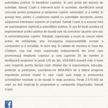
autoritatea publică, în beneficiul copilului. În cele peste trei decenii de
activitate, Salvați Copiii a intervenit activ în societate, identificând soluții
concrete pentru protejarea și sprijinirea copiilor vulnerabili, și a militat, în
același timp, pentru o colaborare viabilă cu autoritățile decidente, pentru
asigurarea interesului superior al copilului. Salvați Copiii și-a asumat rolul
de supraveghere vigilentă a autorităților publice, în așa fel încât acestea să
implementeze politici publice de durată care să corecteze cauzele care duc
la vulnerabilizarea copiilor. Totodată, organizația a reușit să creeze rețele
active de solidaritate, prin încurajarea responsabilității sociale a
companiilor și a societății, în sens larg. În calitate de membru al Save the
Children, cea mai mare organizație independentă din lume care
promovează drepturile copilului şi care cuprinde 30 de membri și
desfășoară programe în peste 120 de țări, VIZIUNEA noastră este o lume
care respectă, pentru fiecare copil, dreptul său la supraviețuire, educație,
protecție și participare, asumându-ne MISIUNEA de a obține progrese
importante privind modul în care copiii sunt tratați și producerea
schimbărilor imediate și de durată în viața acestora. Peste 2.570.000 de
copii au fost implicați în programele și campaniile Organizației Salvați
Copiii.