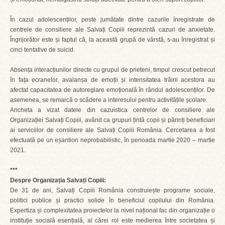
În cazul adolescenților, peste jumătate dintre cazurile înregistrate de
centrele de consiliere ale Salvați Copiii reprezintă cazuri de anxietate.
Îngrijorător este și faptul că, la această grupă de vârstă, s-au înregistrat și
cinci tentative de suicid.
Absența interacțiunilor directe cu grupul de prieteni, timpul crescut petrecut
în fața ecranelor, avalanșa de emoții și intensitatea trăirii acestora au
afectat capacitatea de autoreglare emoțională în rândul adolescenților. De
asemenea, se remarcă o scădere a interesului pentru activitățile școlare.
Ancheta a vizat datele din cazuistica centrelor de consiliere ale
Organizației Salvați Copiii, având ca grupuri țintă copii și părinți beneficiari
ai serviciilor de consiliere ale Salvați Copiii România. Cercetarea a fost
efectuată pe un eșantion neprobabilistic, în perioada martie 2020 – martie
2021.
***
Despre Organizația Salvați Copiii:
De 31 de ani, Salvați Copiii România construiește programe sociale,
politici publice și practici solide în beneficiul copilului din România.
Expertiza și complexitatea proiectelor la nivel național fac din organizație o
instituție socială esențială, al cărei rol este medierea între societatea și