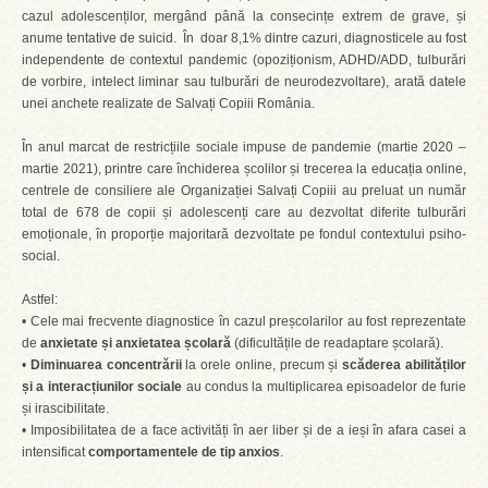
cazul adolescenților, mergând până la consecințe extrem de grave, și
anume tentative de suicid. În doar 8,1% dintre cazuri, diagnosticele au fost
independente de contextul pandemic (opoziționism, ADHD/ADD, tulburări
de vorbire, intelect liminar sau tulburări de neurodezvoltare), arată datele
unei anchete realizate de Salvați Copiii România.
În anul marcat de restricțiile sociale impuse de pandemie (martie 2020 –
martie 2021), printre care închiderea școlilor și trecerea la educația online,
centrele de consiliere ale Organizației Salvați Copiii au preluat un număr
total de 678 de copii și adolescenți care au dezvoltat diferite tulburări
emoționale, în proporție majoritară dezvoltate pe fondul contextului psiho-
social.
Astfel:
• Cele mai frecvente diagnostice în cazul preșcolarilor au fost reprezentate
de
anxietate și anxietatea școlară
(dificultățile de readaptare școlară).
•
Diminuarea concentrării
la orele online, precum și
scăderea abilităților
și a interacțiunilor sociale
au condus la multiplicarea episoadelor de furie
și irascibilitate.
• Imposibilitatea de a face activități în aer liber și de a ieși în afara casei a
intensificat
comportamentele de tip anxios
.