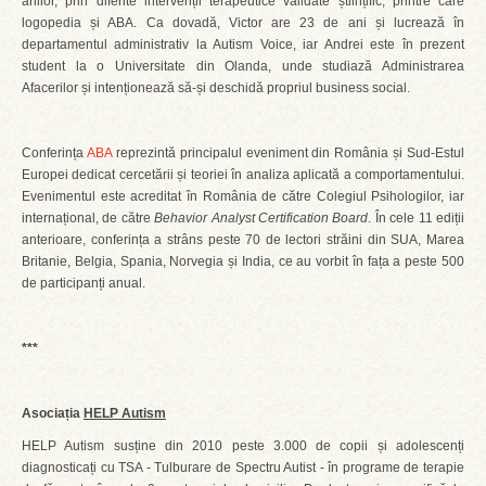
anilor, prin diferite intervenții terapeutice validate științific, printre care
logopedia și ABA. Ca dovadă, Victor are 23 de ani și lucrează în
departamentul administrativ la Autism Voice, iar Andrei este în prezent
student la o Universitate din Olanda, unde studiază Administrarea
Afacerilor și intenționează să-și deschidă propriul business social.
Conferința
ABA
reprezintă principalul eveniment din România și Sud-Estul
Europei dedicat cercetării și teoriei în analiza aplicată a comportamentului.
Evenimentul este acreditat în România de către Colegiul Psihologilor, iar
internațional, de către
Behavior Analyst Certification Board
. În cele 11 ediții
anterioare, conferința a strâns peste 70 de lectori străini din SUA, Marea
Britanie, Belgia, Spania, Norvegia și India, ce au vorbit în fața a peste 500
de participanți anual.
***
Asociația
HELP Autism
HELP Autism susține din 2010 peste 3.000 de copii și adolescenți
diagnosticați cu TSA - Tulburare de Spectru Autist - în programe de terapie