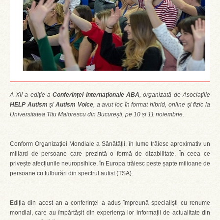
A XII-a ediție a
Conferinței Internaționale ABA
, organizată de Asociațiile
HELP Autism
și
Autism Voice
, a avut loc în format hibrid, online și fizic la
Universitatea Titu Maiorescu din București, pe 10 și 11 noiembrie.
Conform Organizației Mondiale a Sănătății, în lume trăiesc aproximativ un
miliard de persoane care prezintă o formă de dizabilitate. În ceea ce
privește afecțiunile neuropsihice, în Europa trăiesc peste șapte milioane de
persoane cu tulburări din spectrul autist (TSA).
Ediția din acest an a conferinței a adus împreună specialiști cu renume
mondial, care au împărtășit din experiența lor informații de actualitate din