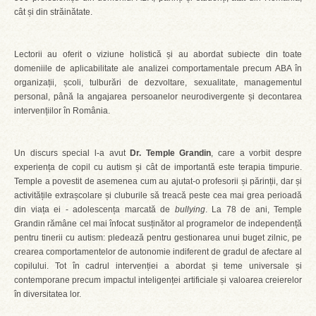
cât și din străinătate.
Lectorii au oferit o viziune holistică și au abordat subiecte din toate
domeniile de aplicabilitate ale analizei comportamentale precum ABA în
organizații, școli, tulburări de dezvoltare, sexualitate, managementul
personal, până la angajarea persoanelor neurodivergente și decontarea
intervențiilor în România.
Un discurs special l-a avut
Dr. Temple Grandin
, care a vorbit despre
experiența de copil cu autism și cât de importantă este terapia timpurie.
Temple a povestit de asemenea cum au ajutat-o profesorii și părinții, dar și
activitățile extrașcolare și cluburile să treacă peste cea mai grea perioadă
din viața ei - adolescența marcată de
bullying
. La 78 de ani, Temple
Grandin rămâne cel mai înfocat susținător al programelor de independență
pentru tinerii cu autism: pledează pentru gestionarea unui buget zilnic, pe
crearea comportamentelor de autonomie indiferent de gradul de afectare al
copilului. Tot în cadrul intervenției a abordat și teme universale și
contemporane precum impactul inteligenței artificiale și valoarea creierelor
în diversitatea lor.