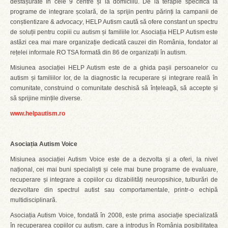
desfășurate în cele 9 centre și la domiciliu. De la terapie specifică la
programe de integrare școlară, de la sprijin pentru părinți la campanii de
conștientizare &
advocacy
, HELP Autism caută să ofere constant un spectru
de soluții pentru copiii cu autism și familiile lor. Asociația HELP Autism este
astăzi cea mai mare organizație dedicată cauzei din România, fondator al
rețelei informale RO TSA formată din 86 de organizații în autism.
Misiunea asociației HELP Autism este de a ghida pașii persoanelor cu
autism și familiilor lor, de la diagnostic la recuperare și integrare reală în
comunitate, construind o comunitate deschisă să înțeleagă, să accepte și
să sprijine mințile diverse.
www.helpautism.ro
Asociația Autism Voice
Misiunea asociației Autism Voice este de a dezvolta și a oferi, la nivel
național, cei mai buni specialiști și cele mai bune programe de evaluare,
recuperare și integrare a copiilor cu dizabilități neuropsihice, tulburări de
dezvoltare din spectrul autist sau comportamentale, printr-o echipă
multidisciplinară.
Asociația Autism Voice, fondată în 2008, este prima asociație specializată
în recuperarea copiilor cu autism, care a introdus în România posibilitatea