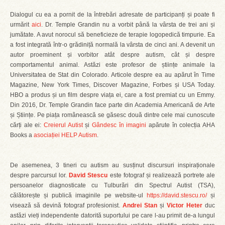
Dialogul cu ea a pornit de la întrebări adresate de participanți și poate fi
urmărit
aici
. Dr. Temple Grandin nu a vorbit până la vârsta de trei ani și
jumătate. A avut norocul să beneficieze de terapie logopedică timpurie. Ea
a fost integrată într-o grădiniță normală la vârsta de cinci ani. A devenit un
autor proeminent și vorbitor atât despre autism, cât și despre
comportamentul animal. Astăzi este profesor de științe animale la
Universitatea de Stat din Colorado. Articole despre ea au apărut în Time
Magazine, New York Times, Discover Magazine, Forbes și USA Today.
HBO a produs și un film despre viața ei, care a fost premiat cu un Emmy.
Din 2016, Dr. Temple Grandin face parte din Academia Americană de Arte
și Științe. Pe piața românească se găsesc două dintre cele mai cunoscute
cărți ale ei:
Creierul Autist
și
Gândesc în imagini
apărute în colecția AHA
Books a
asociației HELP Autism
.
De asemenea, 3 tineri cu autism au susținut discursuri inspiraționale
despre parcursul lor.
David Stescu
este fotograf și realizează portrete ale
persoanelor diagnosticate cu Tulburări din Spectrul Autist (TSA),
călătorește și publică imaginile pe website-ul
https://david.stescu.ro/
și
visează să devină fotograf profesionist.
Andrei Stan
și
Victor Heter
duc
astăzi vieți independente datorită suportului pe care l-au primit de-a lungul