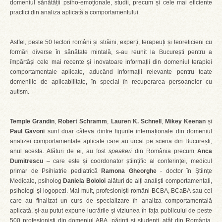
domeniul sănătății psiho-emoționale, studii, precum și cele mai eficiente
practici din analiza aplicată a comportamentului.
Astfel, peste 50 lectori români și străini, experți, terapeuți și teoreticieni cu
formări diverse în sănătate mintală, s-au reunit la București pentru a
împărtăși cele mai recente și inovatoare informații din domeniul terapiei
comportamentale aplicate, aducând informații relevante pentru toate
domeniile de aplicabilitate, în special în recuperarea persoanelor cu
autism.
Temple Grandin
,
Robert Schramm
,
Lauren K. Schnell
,
Mikey Keenan
și
Paul Gavoni
sunt doar câteva dintre figurile internaționale din domeniul
analizei comportamentale aplicate care au urcat pe scena din București,
anul acesta. Alături de ei, au fost
speakeri
din România precum
Anca
Dumitrescu
– care este și coordonator științific al conferinței, medicul
primar de Psihiatrie pediatrică
Ramona Gheorghe
- doctor în Științe
Medicale, psiholog
Daniela Bololoi
alături de alți analiști comportamentali,
psihologi și logopezi. Mai mult, profesioniști români BCBA, BCaBA sau cei
care au finalizat un curs de specializare în analiza comportamentală
aplicată, și-au putut expune lucrările și viziunea în fața publicului de peste
500 profesioniști din domeniul ABA, părinți și studenți, atât din România,