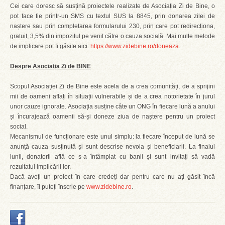
Cei care doresc să susțină proiectele realizate de Asociația Zi de Bine, o
pot face fie printr-un SMS cu textul SUS la 8845, prin donarea zilei de
naștere sau prin completarea formularului 230, prin care pot redirecționa,
gratuit, 3,5% din impozitul pe venit către o cauza socială. Mai multe metode
de implicare pot fi găsite aici:
https://www.zidebine.ro/doneaza
.
Despre Asociația Zi de BINE
Scopul Asociației Zi de Bine este acela de a crea comunități, de a sprijini
mii de oameni aflați în situații vulnerabile și de a crea notorietate în jurul
unor cauze ignorate. Asociația susține câte un ONG în fiecare lună a anului
și încurajează oamenii să-și doneze ziua de naștere pentru un proiect
social.
Mecanismul de funcționare este unul simplu: la fiecare început de lună se
anunță cauza susținută și sunt descrise nevoia și beneficiarii. La finalul
lunii, donatorii află ce s-a întâmplat cu banii și sunt invitați să vadă
rezultatul implicării lor.
Dacă aveți un proiect în care credeți dar pentru care nu ați găsit încă
finanțare, îl puteți înscrie pe
www.zidebine.ro
.