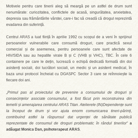
Motivele pentru care tinerii aleg să meargă pe un astfel de drum sunt
nenumărate: curiozitatea, conflictele de acasă, singurătatea, anxietatea,
depresia sau frământările vârstei, care-i fac să creadă că drogul reprezintă
evadarea din suferință.
Centrul ARAS a luat ființă în aprilie 1992 cu scopul de a veni în sprijinul
persoanelor vulnerabile care consumă droguri, care practică sexul
comercial și de asemenea, pentru persoanele care sunt afectate de
HIV/SIDA sau au hepatite virale B și C (VHB și VHC), TBC. În cele 6
containere pe care le dețin, lucrează o echipă dedicată formată din doi
asistenți sociali, doi lucrători sociali, un medic și un asistent medical, în
baza unui protocol încheiat cu DGASPC Sector 3 care se reînnoiește la
fiecare doi ani.
„
Primul pas al proiectului de prevenire a consumului de droguri și
consecințelor asociate consumului, a fost făcut prin reconstruirea din
temelii și amenajarea centrului ARAS Titan. Atelierele (IN)Dependențe sunt
la început de drum și vor ajuta enorm comunicarea tineri-părinți,
contribuind astfel la răspunsul dat urgenței de sănătate publică
reprezentate de consumul de droguri problematic în rândul tinerilor
”
a
adăugat Monica Dan, psihoterapeut ARAS
.