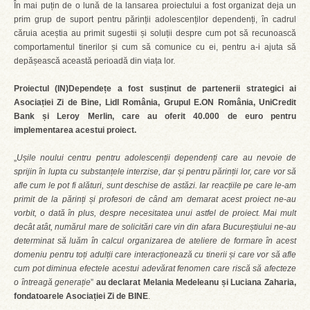
În mai puțin de o lună de la lansarea proiectului a fost organizat deja un
prim grup de suport pentru părinții adolescenților dependenți, în cadrul
căruia aceștia au primit sugestii și soluții despre cum pot să recunoască
comportamentul tinerilor și cum să comunice cu ei, pentru a-i ajuta să
depășească această perioadă din viața lor.
Proiectul (IN)Dependețe a fost susținut de partenerii strategici ai
Asociației Zi de Bine, Lidl România, Grupul E.ON România, UniCredit
Bank și Leroy Merlin, care au oferit 40.000 de euro pentru
implementarea acestui proiect.
„
Ușile noului centru pentru adolescenții dependenți care au nevoie de
sprijin în lupta cu substanțele interzise, dar și pentru părinții lor, care vor să
afle cum le pot fi alături, sunt deschise de astăzi. Iar reacțiile pe care le-am
primit de la părinți și profesori de când am demarat acest proiect ne-au
vorbit, o dată în plus, despre necesitatea unui astfel de proiect. Mai mult
decât atât, numărul mare de solicitări care vin din afara Bucureștiului ne-au
determinat să luăm în calcul organizarea de ateliere de formare în acest
domeniu pentru toți adulții care interacționează cu tinerii și care vor să afle
cum pot diminua efectele acestui adevărat fenomen care riscă să afecteze
o întreagă generație
”
au declarat
Melania Medeleanu și Luciana Zaharia,
fondatoarele Asociației Zi de BINE
.