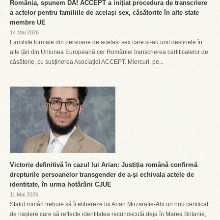
România, spunem DA! ACCEPT a inițiat procedura de transcriere
a actelor pentru familiile de același sex, căsătorite în alte state
membre UE
14 Mai 2026
Familiile formate din persoane de același sex care și-au unit destinele în
alte țări din Uniunea Europeană cer României transcrierea certificatelor de
căsătorie, cu susținerea Asociației ACCEPT. Miercuri, pe...
Victorie definitivă în cazul lui Arian: Justiția română confirmă
drepturile persoanelor transgender de a-și echivala actele de
identitate, în urma hotărârii CJUE
11 Mai 2026
Statul român trebuie să îi elibereze lui Arian Mirzarafie-Ahi un nou certificat
de naștere care să reflecte identitatea recunoscută deja în Marea Britanie,