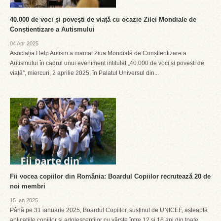
40.000 de voci și povești de viață cu ocazie Zilei Mondiale de
Conștientizare a Autismului
04 Apr 2025
Asociația Help Autism a marcat Ziua Mondială de Conștientizare a
Autismului în cadrul unui eveniment intitulat „40.000 de voci și povești de
viață”, miercuri, 2 aprilie 2025, în Palatul Universul din...
Fii vocea copiilor din România: Boardul Copiilor recrutează 20 de
noi membri
15 Ian 2025
Până pe 31 ianuarie 2025, Boardul Copiilor, susținut de UNICEF, așteaptă
aplicațiile copiilor și adolescenților cu vârste între 12 și 16 ani din toate