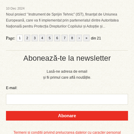
10 Dec 2024
Noul proiect ‘’Instrument de Sprijin Tehnic” (IST), finanțat de Uniunea
Europeană, care va fi implementat prin parteneriatul dintre Autoritatea
Națională pentru Protecția Drepturilor Copilului și Adopție și...
Page:
1
2
3
4
5
6
7
8
›
»
din 21
Abonează-te la newsletter
Lasă-ne adresa de email
și fii primul care află noutățile.
E-mail:
Abonare
Termeni și condiții privind prelucrarea datelor cu caracter personal