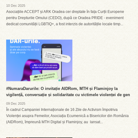
10 Dec 2025
Asociațiile ACCEPT și ARK Oradea cer dreptate în fața Curții Europene
pentru Drepturile Omului (CEDO), după ce Oradea PRIDE - eveniment
dedicat comunității LGBTIQ+, a fost interzis de autoritățile locale timp...
#NumaraDarurile: O invitație AIDRom, MTH și Flaminjoy la
vigilență, conversație și solidaritate cu victimele violenței de gen
09 Dec 2025
În cadrul Campaniei Internaționale de 16 Zile de Activism împotriva
Violenței asupra Femeilor, Asociația Ecumenică a Bisericilor din România
(AIDRom), împreună MTH Digital și Flaminjoy, au lansat...