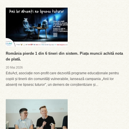
România pierde 1 din 6 tineri din sistem. Piața muncii achită nota
de plată.
20 Mai 2026
EduAct, asociație non-profit care dezvoltă programe educaționale pentru
copiii și tinerii din comunități vulnerabile, lansează campania „Anii lor
absenți ne lipsesc tuturor”, un demers de conștientizare și...