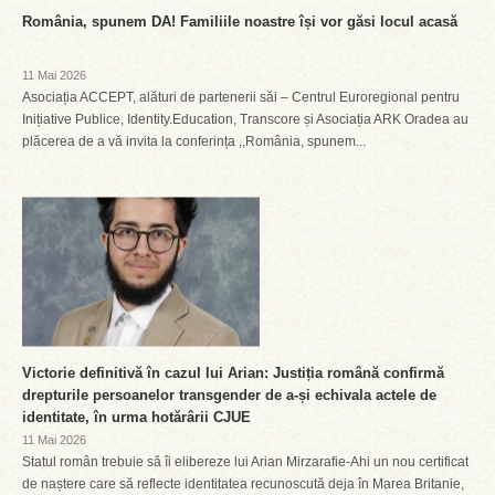
România, spunem DA! Familiile noastre își vor găsi locul acasă
11 Mai 2026
Asociația ACCEPT, alături de partenerii săi – Centrul Euroregional pentru
Inițiative Publice, Identity.Education, Transcore și Asociația ARK Oradea au
plăcerea de a vă invita la conferința ,,România, spunem...
Victorie definitivă în cazul lui Arian: Justiția română confirmă
drepturile persoanelor transgender de a-și echivala actele de
identitate, în urma hotărârii CJUE
11 Mai 2026
Statul român trebuie să îi elibereze lui Arian Mirzarafie-Ahi un nou certificat
de naștere care să reflecte identitatea recunoscută deja în Marea Britanie,