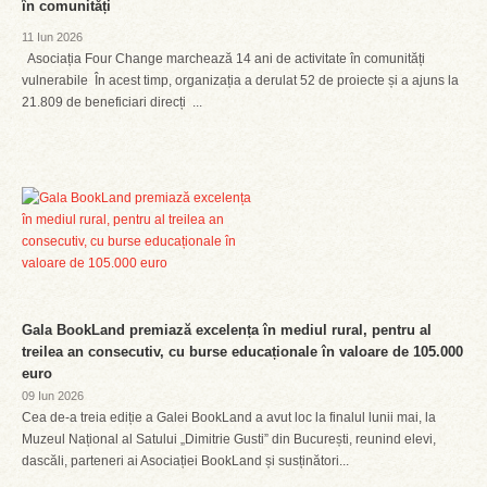
în comunități
11 Iun 2026
Asociația Four Change marchează 14 ani de activitate în comunități
vulnerabile În acest timp, organizația a derulat 52 de proiecte și a ajuns la
21.809 de beneficiari direcți ...
Gala BookLand premiază excelența în mediul rural, pentru al
treilea an consecutiv, cu burse educaționale în valoare de 105.000
euro
09 Iun 2026
Cea de-a treia ediție a Galei BookLand a avut loc la finalul lunii mai, la
Muzeul Național al Satului „Dimitrie Gusti” din București, reunind elevi,
dascăli, parteneri ai Asociației BookLand și susținători...