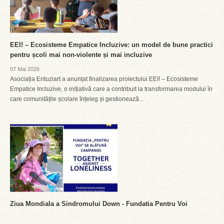
EEI! – Ecosisteme Empatice Incluzive: un model de bune practici
pentru școli mai non-violente și mai incluzive
07 Mai 2026
Asociația Entuziart a anunțat finalizarea proiectului EEI! – Ecosisteme
Empatice Incluzive, o inițiativă care a contribuit la transformarea modului în
care comunitățile școlare înțeleg și gestionează...
Ziua Mondiala a Sindromului Down - Fundatia Pentru Voi