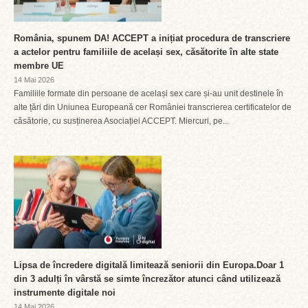
România, spunem DA! ACCEPT a inițiat procedura de transcriere
a actelor pentru familiile de același sex, căsătorite în alte state
membre UE
14 Mai 2026
Familiile formate din persoane de același sex care și-au unit destinele în
alte țări din Uniunea Europeană cer României transcrierea certificatelor de
căsătorie, cu susținerea Asociației ACCEPT. Miercuri, pe...
Lipsa de încredere digitală limitează seniorii din Europa.Doar 1
din 3 adulți în vârstă se simte încrezător atunci când utilizează
instrumente digitale noi
14 Mai 2026