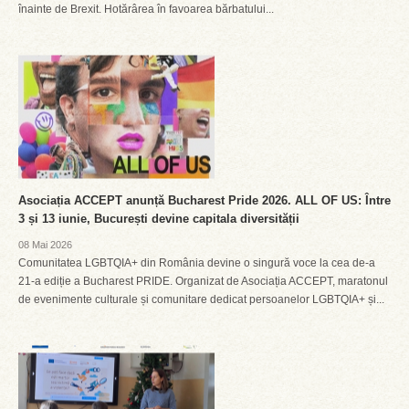
înainte de Brexit. Hotărârea în favoarea bărbatului...
Asociația ACCEPT anunță Bucharest Pride 2026. ALL OF US: Între
3 și 13 iunie, București devine capitala diversității
08 Mai 2026
Comunitatea LGBTQIA+ din România devine o singură voce la cea de-a
21-a ediție a Bucharest PRIDE. Organizat de Asociația ACCEPT, maratonul
de evenimente culturale și comunitare dedicat persoanelor LGBTQIA+ și...