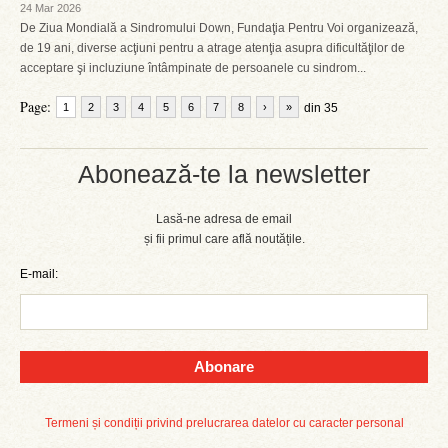
24 Mar 2026
De Ziua Mondială a Sindromului Down, Fundaţia Pentru Voi organizează,
de 19 ani, diverse acţiuni pentru a atrage atenţia asupra dificultăţilor de
acceptare şi incluziune întâmpinate de persoanele cu sindrom...
Page:
1
2
3
4
5
6
7
8
›
»
din 35
Abonează-te la newsletter
Lasă-ne adresa de email
și fii primul care află noutățile.
E-mail:
Abonare
Termeni și condiții privind prelucrarea datelor cu caracter personal