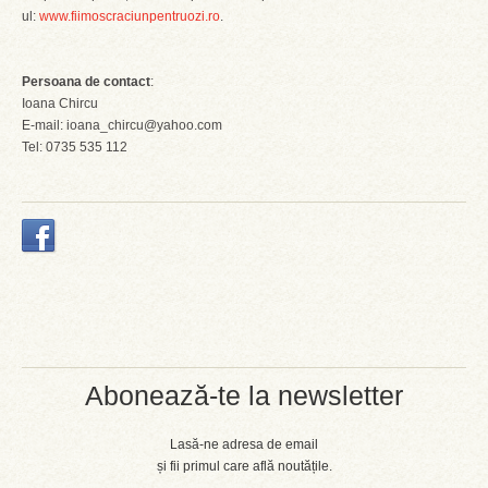
ul:
www.fiimoscraciunpentruozi.ro
.
Persoana de contact
:
Ioana Chircu
E-mail: ioana_chircu@yahoo.com
Tel: 0735 535 112
Abonează-te la newsletter
Lasă-ne adresa de email
și fii primul care află noutățile.