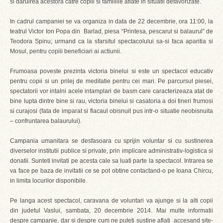
si daruirea acestora catre copiii si familiile aflate in situatii defavorizate.
In cadrul campaniei se va organiza in data de 22 decembrie, ora 11:00, la
teatrul Victor Ion Popa din Barlad, piesa “Printesa, pescarul si balaurul” de
Teodora Spinu; urmand ca la sfarsitul spectacolului sa-si faca aparitia si
Mosul, pentru copiii beneficiari ai actiunii.
Frumoasa poveste prezinta victoria binelui si este un spectacol educativ
pentru copii si un prilej de meditatie pentru cei mari. Pe parcursul piesei,
spectatorii vor intalni acele intamplari de basm care caracterizeaza atat de
bine lupta dintre bine si rau, victoria binelui si casatoria a doi tineri frumosi
si curajosi (fata de imparat si flacaul obisnuit pus intr-o situatie neobisnuita
– confruntarea balaurului).
Campania umanitara se desfasoara cu sprijin voluntar si cu sustinerea
diverselor institutii publice si private, prin implicare administrativ-logistica si
donatii. Sunteti invitati pe acesta cale sa luati parte la spectacol. Intrarea se
va face pe baza de invitatii ce se pot obtine contactand-o pe Ioana Chircu,
in limita locurilor disponibile.
Pe langa acest spectacol, caravana de voluntari va ajunge si la alti copii
din judetul Vaslui, sambata, 20 decembrie 2014. Mai multe informatii
despre campanie, dar si despre cum ne puteti sustine aflati accesand site-