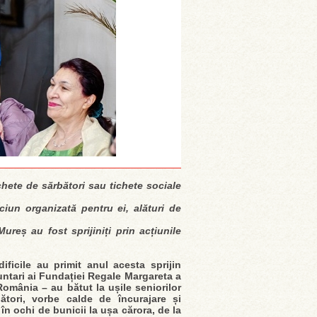
achete de sărbători sau tichete sociale
ciun organizată pentru ei, alături de
Mureș au fost sprijiniți prin acțiunile
dificile au primit anul acesta sprijin
untari ai Fundației Regale Margareta a
omânia – au bătut la ușile seniorilor
ători, vorbe calde de încurajare și
 în ochi de bunicii la ușa cărora, de la