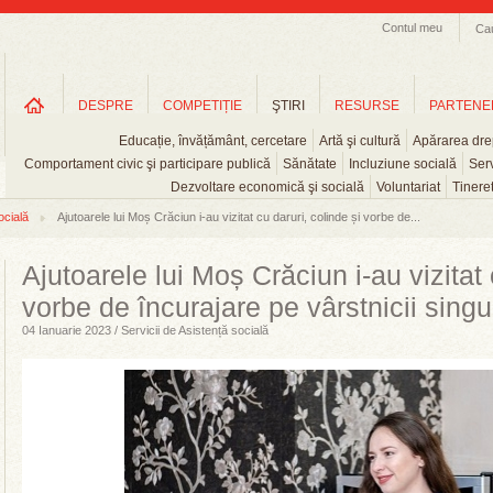
Contul meu
Ca
DESPRE
COMPETIȚIE
ŞTIRI
RESURSE
PARTENE
Educație, învățământ, cercetare
Artă şi cultură
Apărarea drep
Comportament civic şi participare publică
Sănătate
Incluziune socială
Serv
Dezvoltare economică şi socială
Voluntariat
Tinere
ocială
Ajutoarele lui Moș Crăciun i-au vizitat cu daruri, colinde și vorbe de...
Ajutoarele lui Moș Crăciun i-au vizitat 
vorbe de încurajare pe vârstnicii singu
04 Ianuarie 2023 / Servicii de Asistență socială