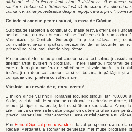
sărbători, ci și în fiecare lună, când îi vizităm ca să le ducem 
sanitare. Trebuie să mărturisesc însă că de cele mai multe ori ei
comunice, să ne povestească despre nepoți, câini și pisici”,
povesteș
Colinde și cadouri pentru bunici, la masa de Crăciun
Surpriza de sărbători a continuat cu masa festivă oferită de Funda
seniori, care au avut bucuria să se întâlnească într-un cadru f
Vârstnicului și Centrele Generații. Timp de câteva ore, senio
convivialitate, și-au împărtășit necazurile, dar și bucuriile, au sc
prietenii noi și au mai uitat de singurătate.
Pe parcursul zilei, ei au primit cadouri și au fost colindați, ascult
tinerilor artiști bursieri în programul Tinere Talente. Programul de s
care a întregit atmosfera de sărbătoare și voie bună. La finalul
încărcați nu doar cu cadouri, ci și cu bucuria împărtășirii și 
compania unor prieteni cu suflet mare.
Vârstnicii au nevoie de ajutorul nostru!
1 milion dintre vârstnicii României locuiesc singuri, iar 700.000 
Astfel, zeci de mii de seniori se confruntă cu adevărate drame, fi
neputință, lipsuri materiale, boli supărătoare sau izolare. Ajunși la
zile în șir ca cineva să le calce pragul ori ca telefonul să sune pentr
practic, material sau char emoțional, este crucial pentru a nu cădea d
Prin
Fondul Special pentru Vârstnici
, bazat pe sponsorizări de la c
Regală Margareta a României derulează mai multe programe prin 