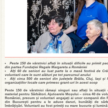
Peste 150 de vârstnici aflați în situații dificile au primit p
din partea Fundației Regale Margareta a României
Alți 60 de seniori au luat parte la o masă festivă de Cră
voluntarii care le sunt alături pe tot parcursul anului
Alți circa 500 de seniori din județele Brăila, Cluj, Iași și 
organizațiilor locale care primesc grant-uri în acest scop
Peste 150 de vârstnici rămași singuri sau aflați în situații 
material pentru Sărbători. Ajutoarele Moșului – circa 40 de vol
României, precum și voluntari angajați ai unor companii din R
din București pentru a le aduce daruri, bunătăți de sărb
îmbrățișări. Voluntarii au fost primiți cu mare bucurie și lumină