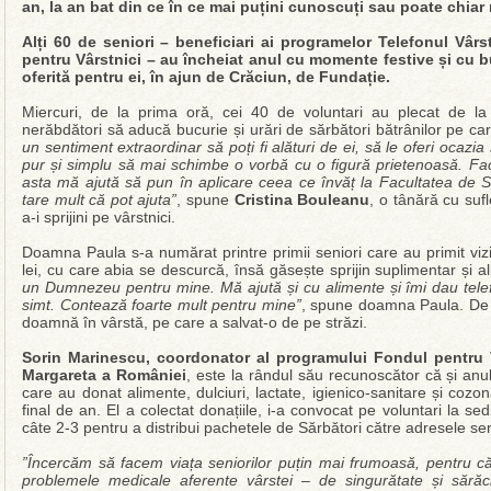
an, la an bat din ce în ce mai puțini cunoscuți sau poate chiar
Alți 60 de seniori – beneficiari ai programelor Telefonul Vârs
pentru Vârstnici – au încheiat anul cu momente festive și cu bu
oferită pentru ei, în ajun de Crăciun, de Fundație.
Miercuri, de la prima oră, cei 40 de voluntari au plecat de la 
nerăbdători să aducă bucurie și urări de sărbători bătrânilor pe care
un sentiment extraordinar să poți fi alături de ei, să le oferi ocazi
pur și simplu să mai schimbe o vorbă cu o figură prietenoasă. Fac
asta mă ajută să pun în aplicare ceea ce învăț la Facultatea de S
tare mult că pot ajuta”
, spune
Cristina Bouleanu
, o tânără cu sufl
a-i sprijini pe vârstnici.
Doamna Paula s-a numărat printre primii seniori care au primit viz
lei, cu care abia se descurcă, însă găsește sprijin suplimentar și a
un Dumnezeu pentru mine. Mă ajută și cu alimente și îmi dau tel
simt. Contează foarte mult pentru mine”
, spune doamna Paula. De 
doamnă în vârstă, pe care a salvat-o de pe străzi.
Sorin Marinescu, coordonator al programului Fondul pentru 
Margareta a României
, este la rândul său recunoscător că și anul
care au donat alimente, dulciuri, lactate, igienico-sanitare și cozo
final de an. El a colectat donațiile, i-a convocat pe voluntari la sed
câte 2-3 pentru a distribui pachetele de Sărbători către adresele seni
”Încercăm să facem viața seniorilor puțin mai frumoasă, pentru că 
problemele medicale aferente vârstei – de singurătate și sără