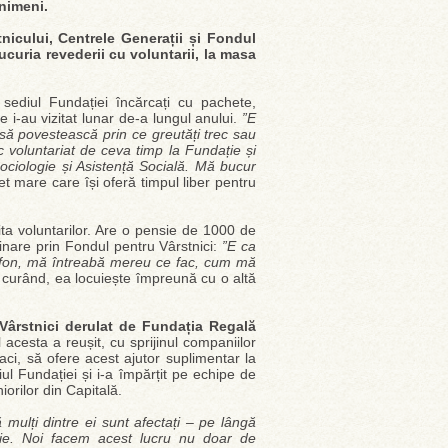
 nimeni.
tnicului, Centrele Generații și Fondul
curia revederii cu voluntarii, la masa
sediul Fundației încărcați cu pachete,
 i-au vizitat lunar de-a lungul anului.
”E
a să povestească prin ce greutăți trec sau
 voluntariat de ceva timp la Fundație și
ociologie și Asistență Socială. Mă bucur
et mare care își oferă timpul liber pentru
ita voluntarilor. Are o pensie de 1000 de
linare prin Fondul pentru Vârstnici:
”E ca
efon, mă întreabă mereu ce fac, cum mă
curând, ea locuiește împreună cu o altă
Vârstnici derulat de Fundația Regală
 acesta a reușit, cu sprijinul companiilor
naci, să ofere acest ajutor suplimentar la
iul Fundației și i-a împărțit pe echipe de
orilor din Capitală.
mulți dintre ei sunt afectați – pe lângă
cie. Noi facem acest lucru nu doar de