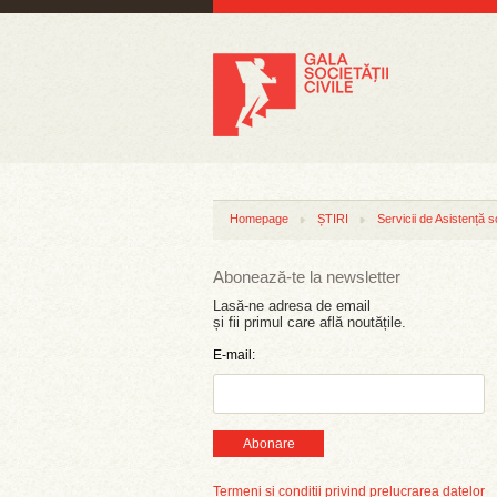
Homepage
ȘTIRI
Servicii de Asistență s
Abonează-te la newsletter
Lasă-ne adresa de email
și fii primul care află noutățile.
E-mail:
Abonare
Termeni și condiții privind prelucrarea datelor