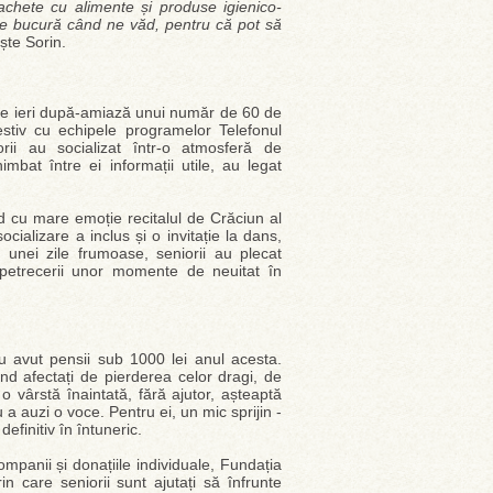
pachete cu alimente și produse igienico-
 se bucură când ne văd, pentru că pot să
te Sorin.
ție ieri după-amiază unui număr de 60 de
estiv cu echipele programelor Telefonul
rii au socializat într-o atmosferă de
himbat între ei informații utile, au legat
ând cu mare emoție recitalul de Crăciun al
ocializare a inclus și o invitație la dans,
 unei zile frumoase, seniorii au plecat
a petrecerii unor momente de neuitat în
au avut pensii sub 1000 lei anul acesta.
ind afectați de pierderea celor dragi, de
 o vârstă înaintată, fără ajutor, așteaptă
u a auzi o voce. Pentru ei, un mic sprijin -
efinitiv în întuneric.
ompanii și donațiile individuale, Fundația
care seniorii sunt ajutați să înfrunte