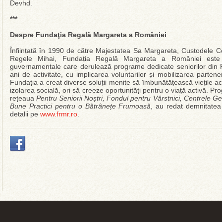
Devhd.
***
Despre Fundaţia Regală Margareta a României
Înființată în 1990 de către Majestatea Sa Margareta, Custodele 
Regele Mihai, Fundația Regală Margareta a României este u
guvernamentale care derulează programe dedicate seniorilor din 
ani de activitate, cu implicarea voluntarilor și mobilizarea parteneril
Fundația a creat diverse soluții menite să îmbunătățească viețile ac
izolarea socială, ori să creeze oportunități pentru o viață activă. 
rețeaua
Pentru Seniorii Noștri, Fondul pentru Vârstnici, Centrele Gen
Bune Practici pentru o Bătrânețe Frumoasă
, au redat demnitatea 
detalii pe
www.frmr.ro
.