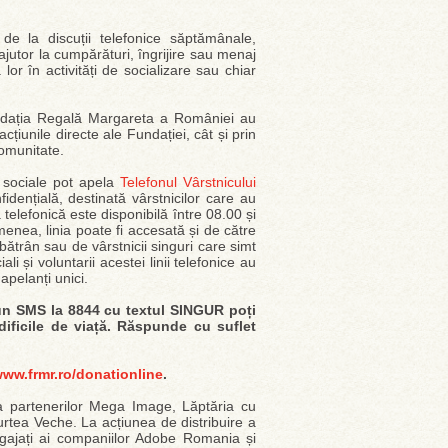
 de la discuții telefonice săptămânale,
 ajutor la cumpărături, îngrijire sau menaj
lor în activități de socializare sau chiar
Fundația Regală Margareta a României au
cțiunile directe ale Fundației, cât și prin
comunitate.
ii sociale pot apela
Telefonul Vârstnicului
fidențială, destinată vârstnicilor care au
a telefonică este disponibilă între 08.00 și
enea, linia poate fi accesată și de către
bătrân sau de vârstnicii singuri care simt
i și voluntarii acestei linii telefonice au
pelanți unici.
un SMS la 8844 cu textul SINGUR poți
 dificile de viață. Răspunde cu suflet
ww.frmr.ro/donationline
.
atea partenerilor Mega Image, Lăptăria cu
rtea Veche. La acțiunea de distribuire a
ngajați ai companiilor Adobe Romania și