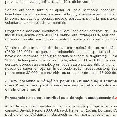
provocările de viață și să facă față dificultăților vârstei.
Seniori din toată țara sunt ajutați cu cele necesare fiecăruia:
telecluburi de socializare, ateliere de hobby, consiliere psihologică,
la domiciliu, pachete sociale, mesele Sărbători, până la implicarea 
voluntariat la centrele din comunitate.
Programele dedicate îmbunătățirii vieții seniorilor derulate de 
inclus anul acesta circa 4000 de seniori din întreaga țară, atât prin a
organizații locale care primesc grant-uri pentru a ajuta seniorii din 
Vârstnicii aflați în situații dificile sau care suferă din cauza izolăr
(0800 460 001) - singura linie telefonică națională, gratuită și con
nevoie de informare, consiliere socială și alinare a singurătății. Lini
20.00, de luni până vineri și sâmbăta, între 08.00 și 16.00. De asem
cei care doresc să semnaleze un abuz sau o situație dificilă a unui 
nevoia de suport emoțional. În perioada 2015 - 2022, asistenții social
purtat peste 82.000 de convorbiri, cu un număr de peste 15.000 de a
2 Euro înseamnă o mângâiere pentru un bunic singur. Printr-
dona 2 euro lunar pentru vârstnicii singuri, aflați în situații
vârstnicilor singuri!
Persoanele fizice pot contribui cu o donație lunară accesând
w
Acțiunile în sprijinul vârstnicilor au fost posibile prin generozit
caimac, Devhd, Negro 2000, Albalact, Ferrerro Rocher, Boromir, Cu
pachetelor de Crăciun din București au luat parte și voluntari a