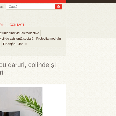
ută
RI
CONTACT
turilor individuale/colective
icii de asistență socială
Protecția mediului
t
Finanțări
Joburi
cu daruri, colinde și
ri