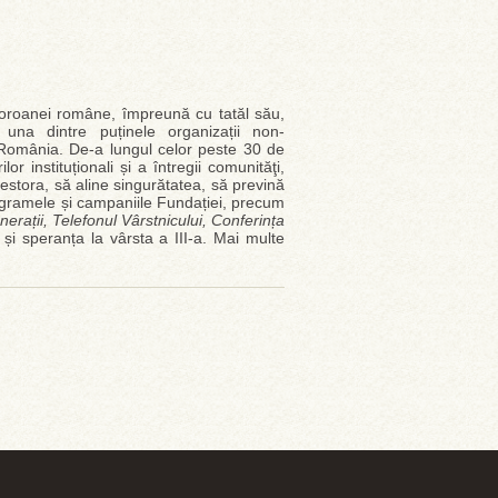
Coroanei române, împreună cu tatăl său,
na dintre puținele organizații non-
România. De-a lungul celor peste 30 de
or instituționali și a întregii comunităţi,
estora, să aline singurătatea, să prevină
Programele și campaniile Fundației, precum
erații, Telefonul Vârstnicului, Conferința
și speranța la vârsta a III-a. Mai multe