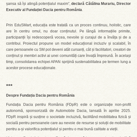
șansa să își atingă potențialul maxim”,
declară Cătălina Murariu, Director
Executiv al Fundației Dacia pentru România
.
Prin EduSMart, educația este tratată ca un proces continuu, holistic, care
are în centru omul, nu doar conținutul. Pe lângă informațiile primite,
participanții își redescoperă vocea, nevoile și curajul de a învăța și de a
contribui. Proiectul propune un model educațional incluziv și scalabil, în
care persoanele cu SM pot deveni atât cursanți, cât și facilitatori, creatori de
conținut și membri activi ai unei comunități care învață împreună. În același
timp, consolidarea echipei APAN sprijină sustenabilitatea pe termen lung a
acestor procese educaționale.
***
Despre Fundația Dacia pentru România
Fundația Dacia pentru România (FDpR) este o organizație non-profit
autonomă, sponsorizată de Automobile Dacia, lansată în aprilie 2025.
FDpR inspiră și susține o societate incluzivă, facilitând mobilitatea fizică și
socială pentru persoanele care au nevoie de resurse și soluții de mobilitate
pentru a-și valorifica potențialul și pentru o mai bună calitate a vieții.