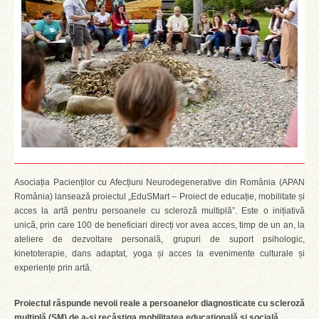
Asociația Pacienților cu Afecțiuni Neurodegenerative din România (APAN
România) lansează proiectul „EduSMart – Proiect de educație, mobilitate și
acces la artă pentru persoanele cu scleroză multiplă”. Este o inițiativă
unică, prin care 100 de beneficiari direcți vor avea acces, timp de un an, la
ateliere de dezvoltare personală, grupuri de suport psihologic,
kinetoterapie, dans adaptat, yoga și acces la evenimente culturale și
experiențe prin artă.
Proiectul răspunde nevoii reale a persoanelor diagnosticate cu scleroză
multiplă (SM) de a-și recâștiga mobilitatea educațională și socială.