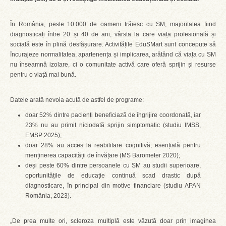
În România, peste 10.000 de oameni trăiesc cu SM, majoritatea fiind
diagnosticați între 20 și 40 de ani, vârsta la care viața profesională și
socială este în plină desfășurare. Activitățile EduSMart sunt concepute să
încurajeze normalitatea, apartenența și implicarea, arătând că viața cu SM
nu înseamnă izolare, ci o comunitate activă care oferă sprijin și resurse
pentru o viață mai bună.
Datele arată nevoia acută de astfel de programe:
doar 52% dintre pacienți beneficiază de îngrijire coordonată, iar
23% nu au primit niciodată sprijin simptomatic (studiu IMSS,
EMSP 2025);
doar 28% au acces la reabilitare cognitivă, esențială pentru
menținerea capacității de învățare (MS Barometer 2020);
deși peste 60% dintre persoanele cu SM au studii superioare,
oportunitățile de educație continuă scad drastic după
diagnosticare, în principal din motive financiare (studiu APAN
România, 2023).
„De prea multe ori, scleroza multiplă este văzută doar prin imaginea