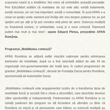
scaunului rulant și a limitărilor. Noi vrem să schimbăm această percepție.
Prin EduSMart arătăm că realitatea de azi este alta: există tratamente,
există resurse, iar cel mai important, există o comunitate. În jurul APAN s-a
creat un spațiu unde oamenii pot învăța din nou despre puterea lor, se pot
sprijini unii pe alții și își pot construi vieți pline de sens. Scleroza multiplă
nu înseamnă izolare, ci solidaritate, curaj și o voce comună. Împreună
putem mai mult și mai bine”,
spune Eduard Pletea, președinte APAN
România.
Programul „Mobilitatea contează”
APAN România se alătură astfel mișcării naționale pentru eliminarea
barierelor de mobilitate, după ce a fost selectată alături de alte 34 de
organizații non-guvernamentale din toată țara, în cadrul programului de
granturi „Mobilitatea contează”, derulat de Fundația Dacia pentru România,
sponsorizată de Automobile Dacia.
„Mobilitatea contează este angajamentul nostru de a transforma lipsa de
mobilitate fizică și socială într-o cheie a dezvoltării, care deschide drumuri
către oportunități și independență. Parteneriatul cu APAN România și cu
ceilalți parteneri din program ne dă încredere să afirmăm cu tărie că
România se mișcă și că persoanele care trăiesc cu scleroză multiplă au