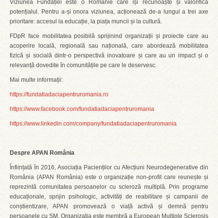
Viziunea Fundației este o Românie care își recunoaște și valorifică
potențialul. Pentru a-și onora viziunea, acționează de-a lungul a trei axe
prioritare: accesul la educație, la piața muncii și la cultură.
FDpR face mobilitatea posibilă sprijinind organizații și proiecte care au
acoperire locală, regională sau națională, care abordează mobilitatea
fizică și socială dintr-o perspectivă inovatoare și care au un impact și o
relevanță dovedite în comunitățile pe care le deservesc.
Mai multe informații:
https://fundatiadaciapentruromania.ro
https://www.facebook.com/fundatiadaciapentruromania
https://www.linkedin.com/company/fundatiadaciapentruromania
Despre APAN România
Înființată în 2016, Asociația Pacienților cu Afecțiuni Neurodegenerative din
România (APAN România) este o organizație non-profit care reunește și
reprezintă comunitatea persoanelor cu scleroză multiplă. Prin programe
educaționale, sprijin psihologic, activități de reabilitare și campanii de
conștientizare, APAN promovează o viață activă și demnă pentru
persoanele cu SM. Organizația este membră a European Multiple Sclerosis