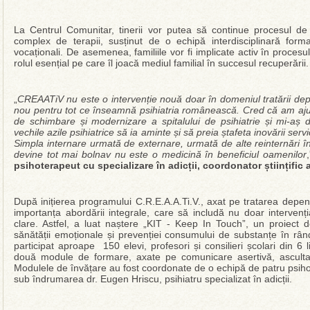
La Centrul Comunitar, tinerii vor putea să continue procesul d
complex de terapii, susținut de o echipă interdisciplinară format
vocaționali. De asemenea, familiile vor fi implicate activ în proces
rolul esențial pe care îl joacă mediul familial în succesul recuperării.
„
CREAATiV nu este o intervenție nouă doar în domeniul tratării de
nou pentru tot ce înseamnă psihiatria românească. Cred că am ajun
de schimbare și modernizare a spitalului de psihiatrie și mi-aș do
vechile azile psihiatrice să ia aminte și să preia ștafeta inovării serv
Simpla internare urmată de externare, urmată de alte reinternări înt
devine tot mai bolnav nu este o medicină în beneficiul oamenilor
psihoterapeut cu specializare în adicții, coordonator științifi
După inițierea programului C.R.E.A.A.Ti.V., axat pe tratarea depen
importanța abordării integrale, care să includă nu doar intervenți
clare. Astfel, a luat naștere „KIT - Keep In Touch”, un proiect d
sănătății emoționale și prevenției consumului de substanțe în rându
participat aproape 150 elevi, profesori și consilieri școlari din 
două module de formare, axate pe comunicare asertivă, ascultare 
Modulele de învățare au fost coordonate de o echipă de patru psihol
sub îndrumarea dr. Eugen Hriscu, psihiatru specializat în adicții.