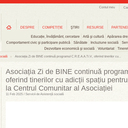
Contul meu
Ca
DESPRE
COMPETIȚIE
ŞTIRI
RESURSE
PARTENE
Educație, învățământ, cercetare
Artă şi cultură
Apărarea drep
Comportament civic şi participare publică
Sănătate
Incluziune socială
Serv
Dezvoltare economică şi socială
Voluntariat
Tinere
ocială
Asociația Zi de BINE continuă programul C.R.E.A.A.Ti.V., oferind tinerilor cu...
Asociația Zi de BINE continuă program
oferind tinerilor cu adicții spațiu pent
la Centrul Comunitar al Asociației
11 Feb 2025 / Servicii de Asistență socială