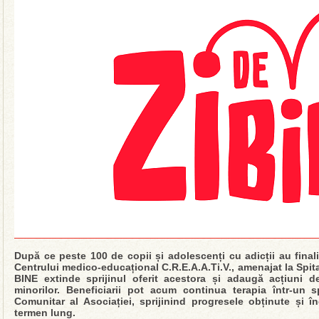
După ce peste 100 de copii și adolescenți cu adicții au final
Centrului medico-educațional C.R.E.A.A.Ti.V., amenajat la Spital
BINE extinde sprijinul oferit acestora și adaugă acțiuni 
minorilor. Beneficiarii pot acum continua terapia într-un 
Comunitar al Asociației, sprijinind progresele obținute și 
termen lung.