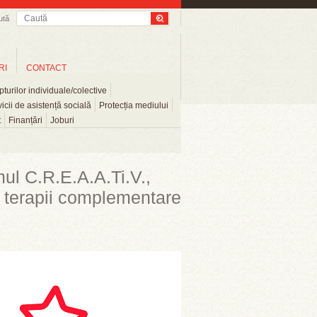
ută
RI
CONTACT
turilor individuale/colective
icii de asistență socială
Protecția mediului
t
Finanțări
Joburi
ul C.R.E.A.A.Ti.V.,
ru terapii complementare