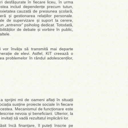
i desfășurate în fiecare liceu, în urma
Acestea includ dependențe precum tutun,
anxietatea cauzată de presiunea școlară,
rieră și gestionarea relațiilor personale.
le de supervizare și suport la cerere,
 un „antrenor” psiholog dedicat. Totodată,
ităților de debate și vorbire în public,
ltele.
ii vor învăța să transmită mai departe
erație de elevi. Astfel, KIT creează o
rea problemelor în rândul adolescenților,
sprijini mii de oameni aflați în situații
ciația susține proiecte sociale în fiecare
acestea. Mecanismul de funcționare este
crise nevoia și beneficiarii. Ulterior, la
invitați să vadă rezultatul implicării lor.
it încă finanțare, îl puteți înscrie pe