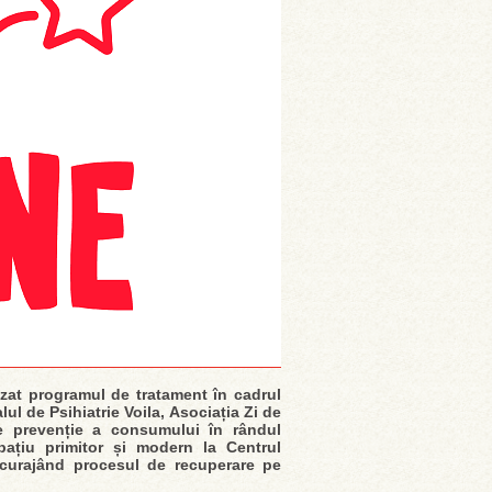
izat programul de tratament în cadrul
ul de Psihiatrie Voila, Asociația Zi de
de prevenție a consumului în rândul
spațiu primitor și modern la Centrul
încurajând procesul de recuperare pe