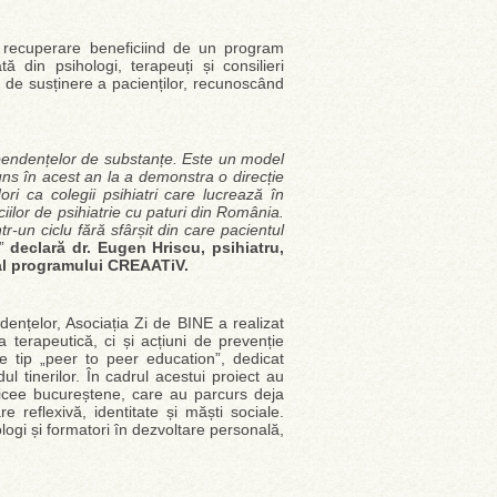
e recuperare beneficiind de un program
ă din psihologi, terapeuți și consilieri
ul de susținere a pacienților, recunoscând
pendențelor de substanțe. Este un model
s în acest an la a demonstra o direcție
ri ca colegii psihiatri care lucrează în
iciilor de psihiatrie cu paturi din România.
r-un ciclu fără sfârșit din care pacientul
,”
declară
dr. Eugen Hriscu, psihiatru,
c al programului CREAATiV.
dențelor, Asociația Zi de BINE a realizat
a terapeutică, ci și acțiuni de prevenție
e tip „peer to peer education”, dedicat
l tinerilor. În cadrul acestui proiect au
6 licee bucureștene, care au parcurs deja
reflexivă, identitate și măști sociale.
ogi și formatori în dezvoltare personală,