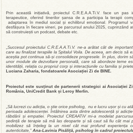
Prin această inițiativă, proiectul C.R.E.A.A.Ti.V. face un pas i
terapeutice, oferind tinerilor șansa de a participa la terapii com
adaptarea în mediul social și echilibrul emoțional. Programul 
desfășura în fiecare vineri, pe parcursul anului 2025, cuprinzând a
să construiești un podcast, debate etc.
„
Succesul proiectului C.R.E.A.A.Ti.V. ne-a arătat cât de important 
care au finalizat terapiile la Spitalul Voila. De aceea, am decis să 
aceștia pot continua să-și consolideze progresele. În plus, dorim 
unor module de dezvoltare personală, care să abordeze teme es
identității, relația cu propriul corp și interacțiunile cu familia și priete
Luciana Zaharia, fondatoarele Asociației Zi de BINE.
Proiectul este susținut de partenerii strategici ai Asociației
România, UniCredit Bank și Leroy Merlin.
„
Să lucrezi cu adicția, o știe orice psiholog, nu e lucru ușor și cu a
perioada adolescenței. Întâlnirea asta dintre adolescență și adicție t
răbdării și empatiei. Proiectul CREAATiV mi-a modelat parcursu
ședință de terapie să mă las deoparte și să caut să fiu cât mai p
mobilizez să înțeleg la un nivel cât mai profund experiența cel
autenticitate,”
Ana-Lavinia Pisăliță, psiholog în cadrul proiect