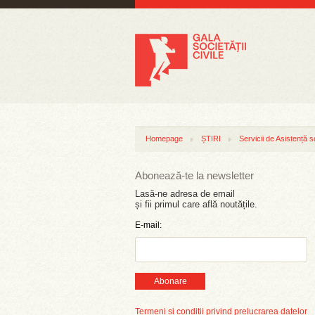
Homepage
ȘTIRI
Servicii de Asistență s
Abonează-te la newsletter
Lasă-ne adresa de email
și fii primul care află noutățile.
E-mail:
Abonare
Termeni și condiții privind prelucrarea datelor