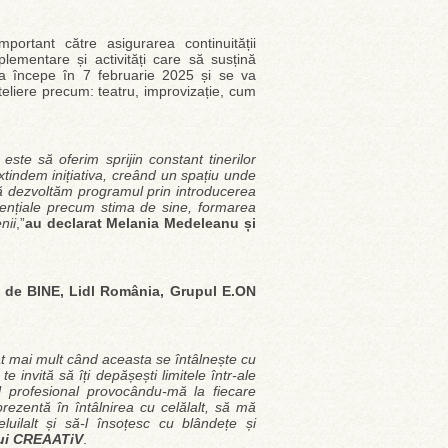
mportant către asigurarea continuității
plementare și activități care să susțină
va începe în 7 februarie 2025 și se va
teliere precum: teatru, improvizație, cum
este să oferim sprijin constant tinerilor
extindem inițiativa, creând un spațiu unde
să dezvoltăm programul prin introducerea
ențiale precum stima de sine, formarea
nii
,”
au declarat Melania Medeleanu și
 Zi de BINE, Lidl România, Grupul E.ON
tât mai mult când aceasta se întâlnește cu
e invită să îți depășești limitele într-ale
l profesional provocându-mă la fiecare
rezentă în întâlnirea cu celălalt, să mă
uilalt și să-l însoțesc cu blândețe și
ului CREAATiV
.