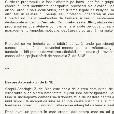
Curricula programului a fost elaborată pe baza unor focus grupur
cărora au fost identificate principalele provocări ale elevilor. 
alcool, droguri sau jocuri video, dar și teme legate de bullying, 
dificultăți în relațiile cu părinții sau profesorii, orientarea în ca
Proiectul include 4 weekenduri de formare și sesiuni săptămâna
desfășurate în cadrul
Centrului Comunitar Zi de BINE
, alături de
programul include ateliere complementare axate pe dobândirea abil
managementul timpului, motivație, depășirea procrastinării și multe a
Proiectul se va încheia cu o tabără de vară, unde participanț
cunoștințele dobândite, devenind mentori pentru următoarea gen
fundație solidă pentru dezvoltarea sănătății emoționale și preveni
consolidând sprijinul oferit de Asociația Zi de BINE.
***
Despre Asociația Zi de BINE
Scopul Asociației Zi de Bine este acela de a crea comunități, de a 
vulnerabile și de a crea notorietate în jurul unor cauze ignorate. Aso
lună și încurajează oamenii să-și doneze ziua de naștere pentru 
unul simplu: la început de lună se anunță cauza susținută și sunt des
finalizarea proiectului, donatorii află ce s-a întâmplat cu banii și sunt 
Dacă aveți un proiect în care credeți dar pentru care nu ați găs