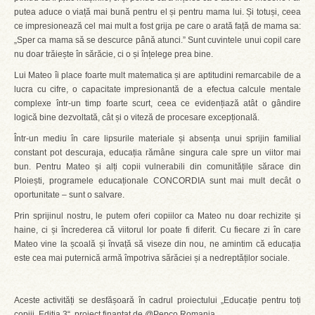
putea aduce o viață mai bună pentru el și pentru mama lui. Și totuși, ceea
ce impresionează cel mai mult a fost grija pe care o arată față de mama sa:
„Sper ca mama să se descurce până atunci.” Sunt cuvintele unui copil care
nu doar trăiește în sărăcie, ci o și înțelege prea bine.
Lui Mateo îi place foarte mult matematica și are aptitudini remarcabile de a
lucra cu cifre, o capacitate impresionantă de a efectua calcule mentale
complexe într-un timp foarte scurt, ceea ce evidențiază atât o gândire
logică bine dezvoltată, cât și o viteză de procesare excepțională.
Într-un mediu în care lipsurile materiale și absența unui sprijin familial
constant pot descuraja, educația rămâne singura cale spre un viitor mai
bun. Pentru Mateo și alți copii vulnerabili din comunitățile sărace din
Ploiești, programele educaționale CONCORDIA sunt mai mult decât o
oportunitate – sunt o salvare.
Prin sprijinul nostru, le putem oferi copiilor ca Mateo nu doar rechizite și
haine, ci și încrederea că viitorul lor poate fi diferit. Cu fiecare zi în care
Mateo vine la școală și învață să viseze din nou, ne amintim că educația
este cea mai puternică armă împotriva sărăciei și a nedreptăților sociale.
Aceste activități se desfășoară în cadrul proiectului „Educație pentru toți
copiii, Ediția 3“, proiect finanțat de @Pepco Romania.