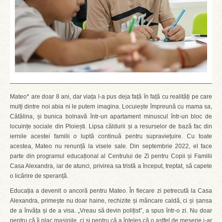
Mateo* are doar 8 ani, dar viața l-a pus deja față în față cu realități pe care
mulți dintre noi abia ni le putem imagina. Locuiește împreună cu mama sa,
Cătălina, și bunica bolnavă într-un apartament minuscul într-un bloc de
locuințe sociale din Ploiești. Lipsa căldurii și a resurselor de bază fac din
iernile acestei familii o luptă continuă pentru supraviețuire. Cu toate
acestea, Mateo nu renunță la visele sale. Din septembrie 2022, el face
parte din programul educațional al Centrului de Zi pentru Copii și Familii
Casa Alexandra, iar de atunci, privirea sa tristă a început, treptat, să capete
o licărire de speranță.
Educația a devenit o ancoră pentru Mateo. În fiecare zi petrecută la Casa
Alexandra, primește nu doar haine, rechizite și mâncare caldă, ci și șansa
de a învăța și de a visa. „Vreau să devin polițist”, a spus într-o zi. Nu doar
pentru că îi plac mașinile, ci și pentru că a înțeles că o astfel de meserie i-ar