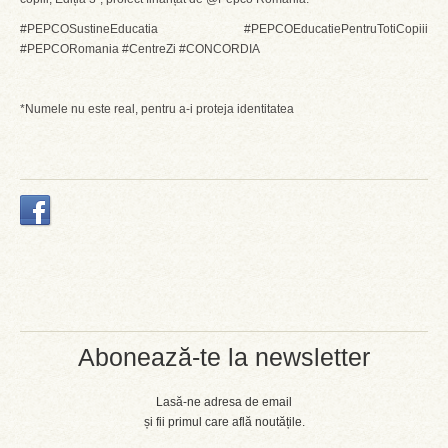
#PEPCOSustineEducatia #PEPCOEducatiePentruTotiCopiii
#PEPCORomania #CentreZi #CONCORDIA
*Numele nu este real, pentru a-i proteja identitatea
Abonează-te la newsletter
Lasă-ne adresa de email
și fii primul care află noutățile.