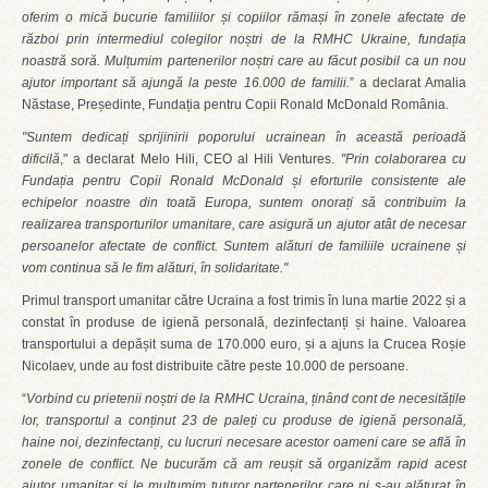
oferim o mică bucurie familiilor și copiilor rămași în zonele afectate de
război prin intermediul colegilor noștri de la RMHC Ukraine, fundația
noastră soră. Mulțumim partenerilor noștri care au făcut posibil ca un nou
ajutor important să ajungă la peste 16.000 de familii.
” a declarat Amalia
Năstase, Președinte, Fundația pentru Copii Ronald McDonald România.
"Suntem dedicați sprijinirii poporului ucrainean în această perioadă
dificilă
," a declarat Melo Hili, CEO al Hili Ventures.
"Prin colaborarea cu
Fundația pentru Copii Ronald McDonald și eforturile consistente ale
echipelor noastre din toată Europa, suntem onorați să contribuim la
realizarea transporturilor umanitare, care asigură un ajutor atât de necesar
persoanelor afectate de conflict. Suntem alături de familiile ucrainene și
vom continua să le fim alături, în solidaritate."
Primul transport umanitar către Ucraina a fost trimis în luna martie 2022 și a
constat în produse de igienă personală, dezinfectanți și haine. Valoarea
transportului a depășit suma de 170.000 euro, și a ajuns la Crucea Roșie
Nicolaev, unde au fost distribuite către peste 10.000 de persoane.
“
Vorbind cu prietenii noștri de la RMHC Ucraina, ținând cont de necesitățile
lor, transportul a conținut 23 de paleți cu produse de igienă personală,
haine noi, dezinfectanți, cu lucruri necesare acestor oameni care se află în
zonele de conflict. Ne bucurăm că am reușit să organizăm rapid acest
ajutor umanitar și le mulțumim tuturor partenerilor care ni s-au alăturat în