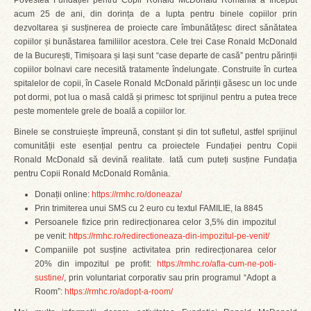
Povestea Fundației pentru Copii Ronald McDonald România a început
acum 25 de ani, din dorința de a lupta pentru binele copiilor prin
dezvoltarea și susținerea de proiecte care îmbunătățesc direct sănătatea
copiilor și bunăstarea familiilor acestora. Cele trei Case Ronald McDonald
de la București, Timișoara și Iași sunt “case departe de casă” pentru părinții
copiilor bolnavi care necesită tratamente îndelungate. Construite în curtea
spitalelor de copii, în Casele Ronald McDonald părinții găsesc un loc unde
pot dormi, pot lua o masă caldă și primesc tot sprijinul pentru a putea trece
peste momentele grele de boală a copiilor lor.
Binele se construiește împreună, constant și din tot sufletul, astfel sprijinul
comunității este esențial pentru ca proiectele Fundației pentru Copii
Ronald McDonald să devină realitate. Iată cum puteți susține Fundația
pentru Copii Ronald McDonald România.
Donații online:
https://rmhc.ro/doneaza/
Prin trimiterea unui SMS cu 2 euro cu textul FAMILIE, la 8845
Persoanele fizice prin redirecționarea celor 3,5% din impozitul
pe venit:
https://rmhc.ro/redirectioneaza-din-impozitul-pe-venit/
Companiile pot susține activitatea prin redirecționarea celor
20% din impozitul pe profit:
https://rmhc.ro/afla-cum-ne-poti-
sustine/
, prin voluntariat corporativ sau prin programul “Adopt a
Room”:
https://rmhc.ro/adopt-a-room/