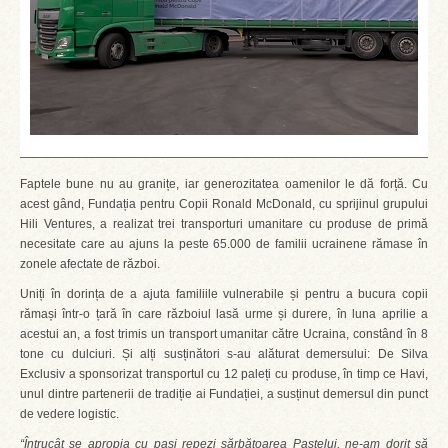
Faptele bune nu au granițe, iar generozitatea oamenilor le dă forță. Cu
acest gând, Fundația pentru Copii Ronald McDonald, cu sprijinul grupului
Hili Ventures, a realizat trei transporturi umanitare cu produse de primă
necesitate care au ajuns la peste 65.000 de familii ucrainene rămase în
zonele afectate de război.
Uniți în dorința de a ajuta familiile vulnerabile și pentru a bucura copii
rămași într-o țară în care războiul lasă urme și durere, în luna aprilie a
acestui an, a fost trimis un transport umanitar către Ucraina, constând în 8
tone cu dulciuri. Și alți susținători s-au alăturat demersului: De Silva
Exclusiv a sponsorizat transportul cu 12 paleți cu produse, în timp ce Havi,
unul dintre partenerii de tradiție ai Fundației, a susținut demersul din punct
de vedere logistic.
“Întrucât se apropia cu pași repezi sărbătoarea Paștelui, ne-am dorit să