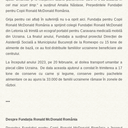
cel mai scurt timp.
“ a susținut Amalia Năstase, Președintele Fundației
pentru Copii Ronald McDonald România.
Grija pentru cei aflați în suferință nu s-a oprit aici. Fundația pentru Copii
Ronald McDonald România a sprijinit colegii Fundației Ronald McDonald
din Letonia să trimită un ecograf portabil pentru Caravana medicală mobilă
din Ucraina. La finalul anului, Fundația a susținut proiectul Direcției de
Asistență Socială a Municipiului București de la Romexpo cu 15 tone de
alimente de bază, ce au fost distribuite familiilor ucrainene beneficiare ale
centrului.
La începutul anului 2023, pe 20 februarie, al doilea transport umanitar a
plecat către Ucraina. De data aceasta ajutorul a constat în trimiterea a 17
tone de conserve cu carne și legume, conserve pentru pachetele
alimentare ce au ajuns la 33.000 de familii ucrainene rămase în zonele de
război.
***
Despre Fundația Ronald McDonald România