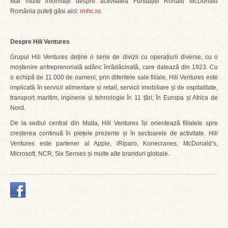
Mai multe informații despre activitatea Fundației Ronald McDonald
România puteți găsi aici:
rmhc.ro
.
Despre Hili Ventures
Grupul Hili Ventures deține o serie de divizii cu operațiuni diverse, cu o
moștenire antreprenorială adânc înrădăcinată, care datează din 1923. Cu
o echipă de 11.000 de oameni, prin diferitele sale filiale, Hili Ventures este
implicată în servicii alimentare și retail, servicii imobiliare și de ospitalitate,
transport maritim, inginerie și tehnologie în 11 țări, în Europa și Africa de
Nord.
De la sediul central din Malta, Hili Ventures își orientează filialele spre
creșterea continuă în piețele prezente și în sectoarele de activitate. Hili
Ventures este partener al Apple, iRiparo, Konecranes, McDonald’s,
Microsoft, NCR, Six Senses și multe alte branduri globale.