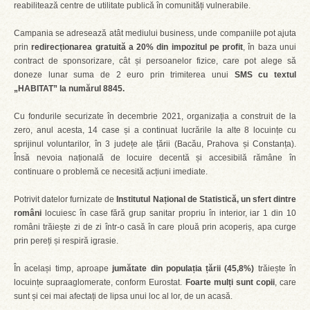
reabilitează centre de utilitate publică în comunități vulnerabile.
Campania se adresează atât mediului business, unde companiile pot ajuta
prin
redirecționarea gratuită a 20% din impozitul pe profit
, în baza unui
contract de sponsorizare, cât și persoanelor fizice, care pot alege să
doneze lunar suma de 2 euro prin trimiterea unui
SMS cu textul
„HABITAT” la numărul 8845.
Cu fondurile securizate în decembrie 2021, organizația a construit de la
zero, anul acesta, 14 case și a continuat lucrările la alte 8 locuințe cu
sprijinul voluntarilor, în 3 județe ale țării (Bacău, Prahova și Constanța).
Însă nevoia națională de locuire decentă și accesibilă rămâne în
continuare o problemă ce necesită acțiuni imediate.
Potrivit datelor furnizate de
Institutul Național de Statistică, un sfert dintre
români
locuiesc în case fără grup sanitar propriu în interior, iar 1 din 10
români trăiește zi de zi într-o casă în care plouă prin acoperiș, apa curge
prin pereți și respiră igrasie.
În același timp, aproape
jumătate din populația țării (45,8%)
trăiește în
locuințe supraaglomerate, conform Eurostat.
Foarte mulți sunt copii
, care
sunt și cei mai afectați de lipsa unui loc al lor, de un acasă.