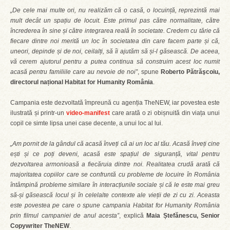
„De cele mai multe ori, nu realizăm că o casă, o locuință, reprezintă mai
mult decât un spațiu de locuit. Este primul pas către normalitate, către
încrederea în sine și către integrarea reală în societate. Credem cu tărie că
fiecare dintre noi merită un loc în societatea din care facem parte și că,
uneori, depinde și de noi, ceilalți, să îi ajutăm să și-l găsească. De aceea,
vă cerem ajutorul pentru a putea continua să construim acest loc numit
acasă pentru familiile care au nevoie de noi”
, spune
Roberto Pătrăşcoiu,
directorul național Habitat for Humanity România
.
Campania este dezvoltată împreună cu agenția TheNEW, iar povestea este
ilustrată și printr-un
video-manifest
care arată o zi obișnuită din viața unui
copil ce simte lipsa unei case decente, a unui loc al lui.
„Am pornit de la gândul că acasă înveți că ai un loc al tău. Acasă înveți cine
ești și ce poți deveni, acasă este spațiul de siguranță, vital pentru
dezvoltarea armonioasă a fiecăruia dintre noi. Realitatea crudă arată că
majoritatea copiilor care se confruntă cu probleme de locuire în România
întâmpină probleme similare în interacțiunile sociale și că le este mai greu
să-și găsească locul și în celelalte contexte ale vieții de zi cu zi. Aceasta
este povestea pe care o spune campania Habitat for Humanity România
prin filmul campaniei de anul acesta”
, explică
Maia Ștefănescu, Senior
Copywriter TheNEW
.