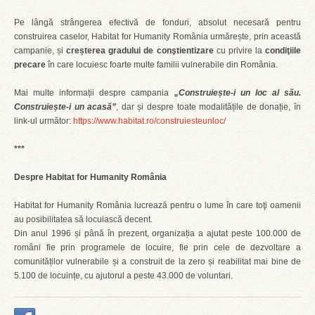
Pe lângă strângerea efectivă de fonduri, absolut necesară pentru
construirea caselor, Habitat for Humanity România urmărește, prin această
campanie, și
creșterea gradului de conştientizare
cu privire la
condiţiile
precare
în care locuiesc foarte multe familii vulnerabile din România.
Mai multe informații despre campania
„Construiește-i un loc al său.
Construiește-i un acasă”
, dar și despre toate modalitățile de donație, în
link-ul următor:
https://www.habitat.ro/construiesteunloc/
***
Despre Habitat for Humanity România
Habitat for Humanity România lucrează pentru o lume în care toţi oamenii
au posibilitatea să locuiască decent.
Din anul 1996 și până în prezent, organizația a ajutat peste 100.000 de
români fie prin programele de locuire, fie prin cele de dezvoltare a
comunităților vulnerabile și a construit de la zero și reabilitat mai bine de
5.100 de locuințe, cu ajutorul a peste 43.000 de voluntari.