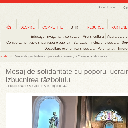
Contul meu
Ca
DESPRE
COMPETIȚIE
ŞTIRI
RESURSE
PARTENE
Educație, învățământ, cercetare
Artă şi cultură
Apărarea drep
Comportament civic şi participare publică
Sănătate
Incluziune socială
Serv
Dezvoltare economică şi socială
Voluntariat
Tinere
ocială
Mesaj de solidaritate cu poporul ucrainean, la 2 ani de la izbucnirea...
Mesaj de solidaritate cu poporul ucrain
izbucnirea războiului
01 Martie 2024 / Servicii de Asistență socială