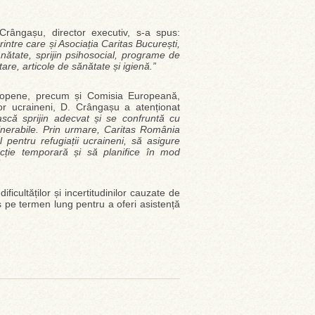
rângașu, director executiv, s-a spus:
rintre care și Asociația Caritas București,
ănătate, sprijin psihosocial, programe de
are, articole de sănătate și igienă.”
 europene, precum și Comisia Europeană,
lor ucraineni, D. Crângașu a atenționat
ască sprijin adecvat și se confruntă cu
vulnerabile. Prin urmare, Caritas România
l pentru refugiații ucraineni, să asigure
cție temporară și să planifice în mod
”
ificultăților și incertitudinilor cauzate de
s pe termen lung pentru a oferi asistență