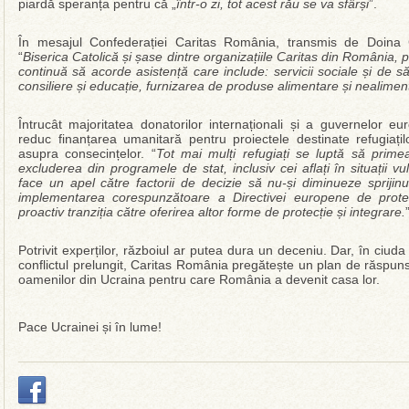
piardă speranța pentru că „
într-o zi, tot acest rău se va sfârși
”.
În mesajul Confederației Caritas România, transmis de Doina C
“
Biserica Catolică și șase dintre organizațiile Caritas din România, p
continuă să acorde asistență care include: servicii sociale și de s
consiliere și educație, furnizarea de produse alimentare și nealiment
Întrucât majoritatea donatorilor internaționali și a guvernelor
reduc finanțarea umanitară pentru proiectele destinate refugiați
asupra consecințelor. “
Tot mai mulți refugiați se luptă să prime
excluderea din programele de stat, inclusiv cei aflați în situații 
face un apel către factorii de decizie să nu-și diminueze sprijinu
implementarea corespunzătoare a Directivei europene de prote
proactiv tranziția către oferirea altor forme de protecție și integrare.
Potrivit experților, războiul ar putea dura un deceniu. Dar, în ciuda d
conflictul prelungit, Caritas România pregătește un plan de răspun
oamenilor din Ucraina pentru care România a devenit casa lor.
Pace Ucrainei și în lume!