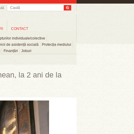
ută
RI
CONTACT
turilor individuale/colective
icii de asistență socială
Protecția mediului
t
Finanțări
Joburi
ean, la 2 ani de la