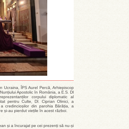
 în Ucraina, ÎPS Aurel Percă, Arhiepiscop
Nunțiului Apostolic în România, a E.S. Dl
eprezentanților corpului diplomatic al
at pentru Culte, Dl. Ciprian Olinici, a
i a credincioșilor din parohia Bărăția, a
 și-au pierdut viețile în acest război.
an și a încurajat pe cei prezenți să nu-și