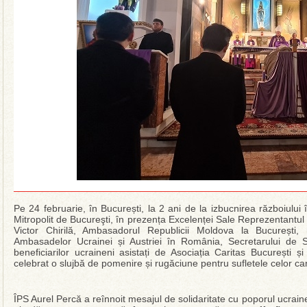
Pe 24 februarie, în București, la 2 ani de la izbucnirea războiului
Mitropolit de Bucureşti, în prezența Excelenței Sale Reprezentantul 
Victor Chirilă, Ambasadorul Republicii Moldova la București, r
Ambasadelor Ucrainei și Austriei în România, Secretarului de St
beneficiarilor ucraineni asistați de Asociația Caritas București ș
celebrat o slujbă de pomenire și rugăciune pentru sufletele celor care
ÎPS Aurel Percă a reînnoit mesajul de solidaritate cu poporul ucraine