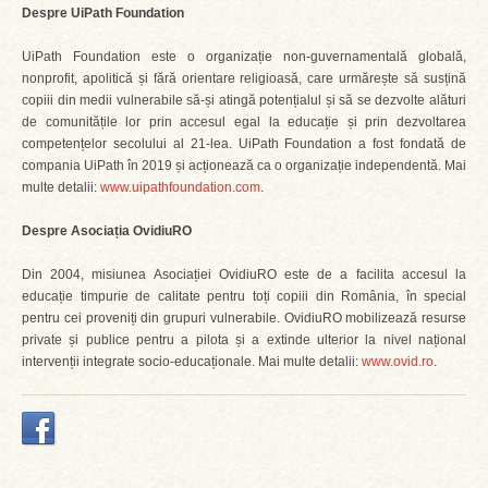
Despre UiPath Foundation
UiPath Foundation este o organizație non-guvernamentală globală,
nonprofit, apolitică și fără orientare religioasă, care urmărește să susțină
copiii din medii vulnerabile să-și atingă potențialul și să se dezvolte alături
de comunitățile lor prin accesul egal la educație și prin dezvoltarea
competențelor secolului al 21-lea. UiPath Foundation a fost fondată de
compania UiPath în 2019 și acționează ca o organizație independentă. Mai
multe detalii:
www.uipathfoundation.com
.
Despre Asociația OvidiuRO
Din 2004, misiunea Asociației OvidiuRO este de a facilita accesul la
educație timpurie de calitate pentru toți copiii din România, în special
pentru cei proveniți din grupuri vulnerabile. OvidiuRO mobilizează resurse
private și publice pentru a pilota și a extinde ulterior la nivel național
intervenții integrate socio-educaționale. Mai multe detalii:
www.ovid.ro
.