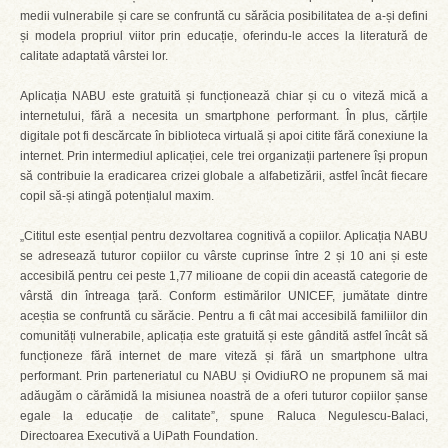
medii vulnerabile și care se confruntă cu sărăcia posibilitatea de a-și defini
și modela propriul viitor prin educație, oferindu-le acces la literatură de
calitate adaptată vârstei lor.
Aplicația NABU este gratuită și funcționează chiar și cu o viteză mică a
internetului, fără a necesita un smartphone performant. În plus, cărțile
digitale pot fi descărcate în biblioteca virtuală și apoi citite fără conexiune la
internet. Prin intermediul aplicației, cele trei organizații partenere își propun
să contribuie la eradicarea crizei globale a alfabetizării, astfel încât fiecare
copil să-și atingă potențialul maxim.
„Cititul este esențial pentru dezvoltarea cognitivă a copiilor. Aplicația NABU
se adresează tuturor copiilor cu vârste cuprinse între 2 și 10 ani și este
accesibilă pentru cei peste 1,77 milioane de copii din această categorie de
vârstă din întreaga țară. Conform estimărilor UNICEF, jumătate dintre
aceștia se confruntă cu sărăcie. Pentru a fi cât mai accesibilă familiilor din
comunități vulnerabile, aplicația este gratuită și este gândită astfel încât să
funcționeze fără internet de mare viteză și fără un smartphone ultra
performant. Prin parteneriatul cu NABU și OvidiuRO ne propunem să mai
adăugăm o cărămidă la misiunea noastră de a oferi tuturor copiilor șanse
egale la educație de calitate”, spune Raluca Negulescu-Balaci,
Directoarea Executivă a UiPath Foundation.