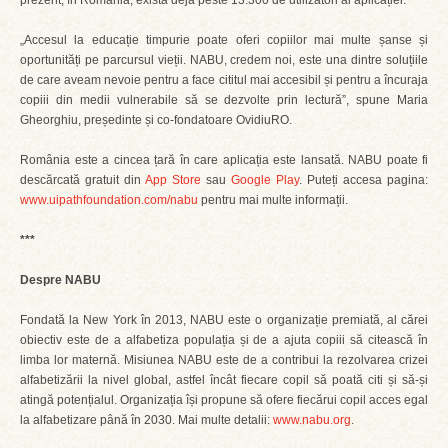
prezent, în România, există deja peste 13.300 de utilizatori ai aplicației.
„Accesul la educație timpurie poate oferi copiilor mai multe șanse și
oportunități pe parcursul vieții. NABU, credem noi, este una dintre soluțiile
de care aveam nevoie pentru a face cititul mai accesibil și pentru a încuraja
copiii din medii vulnerabile să se dezvolte prin lectură”, spune Maria
Gheorghiu, președinte și co-fondatoare OvidiuRO.
România este a cincea țară în care aplicația este lansată. NABU poate fi
descărcată gratuit din
App Store
sau
Google Play
. Puteți accesa pagina:
www.uipathfoundation.com/nabu
pentru mai multe informații.
***
Despre NABU
Fondată la New York în 2013, NABU este o organizație premiată, al cărei
obiectiv este de a alfabetiza populația și de a ajuta copiii să citească în
limba lor maternă. Misiunea NABU este de a contribui la rezolvarea crizei
alfabetizării la nivel global, astfel încât fiecare copil să poată citi și să-și
atingă potențialul. Organizația își propune să ofere fiecărui copil acces egal
la alfabetizare până în 2030. Mai multe detalii:
www.nabu.org
.