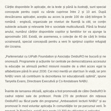
Cărțile disponibile în aplicație, de la texte și până la ilustrații, sunt special
concepute pentru copiii cu vârste cuprinse între 2 și 10 ani. După
descărcarea aplicației, aceștia au acces la peste 100 de cărți bilingve în
română - engleză, organizate pe niveluri de fluență la citit, ce conțin
subiecte actuale și relevante într-o societate multiculturală. Până la finalul
anului, numărul cărților disponibile copiilor și familiilor lor va ajunge la
aproximativ 160. Există, de asemenea, o colecție de 40 de cărți în limba
ucraineană, special concepută pentru a veni în sprijinul copiilor refugiați
din Ucraina.
„Parteneriatul cu UiPath Foundation și Asociația OvidiuRO ne bucură și ne
onorează. Programele și acțiunile lor centrate pe democratizarea accesului
la educație se aliniază perfect misiunii noastre de a oferi acces egal la
alfabetizare până în anul 2030. Cei mici merită un start bun în viață, iar prin
NABU vrem să contribuim la dezvoltarea lor educațională optimă”, spune
Tanyella Evans, Directoare Executivă și Co-fondatoare NABU.
Înainte de lansarea oficială, aplicația a fost promovată de către OvidiuRO în
cadrul rețelei sale de profesori. Peste 270 de profesori din rețeaua
OvidiuRO au făcut parte din programul „Ambasadorii lecturii NABU” și au
promovat în mod voluntar aplicația în comunitățile lor pe parcursul verii. În