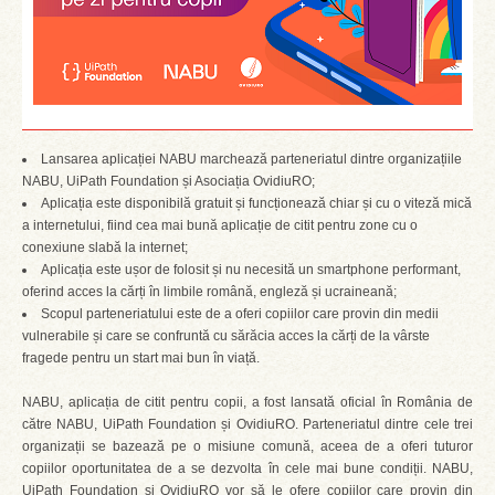
Lansarea aplicației NABU marchează parteneriatul dintre organizațiile
NABU, UiPath Foundation și Asociația OvidiuRO;
Aplicația este disponibilă gratuit și funcționează chiar și cu o viteză mică
a internetului, fiind cea mai bună aplicație de citit pentru zone cu o
conexiune slabă la internet;
Aplicația este ușor de folosit și nu necesită un smartphone performant,
oferind acces la cărți în limbile română, engleză și ucraineană;
Scopul parteneriatului este de a oferi copiilor care provin din medii
vulnerabile și care se confruntă cu sărăcia acces la cărți de la vârste
fragede pentru un start mai bun în viață.
NABU, aplicația de citit pentru copii, a fost lansată oficial în România de
către NABU, UiPath Foundation și OvidiuRO. Parteneriatul dintre cele trei
organizații se bazează pe o misiune comună, aceea de a oferi tuturor
copiilor oportunitatea de a se dezvolta în cele mai bune condiții. NABU,
UiPath Foundation și OvidiuRO vor să le ofere copiilor care provin din