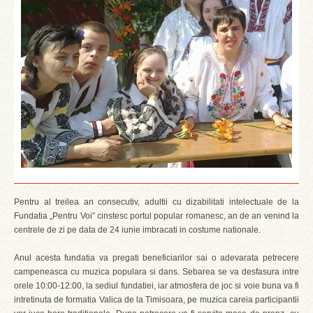
Pentru al treilea an consecutiv, adultii cu dizabilitati intelectuale de la
Fundatia „Pentru Voi” cinstesc portul popular romanesc, an de an venind la
centrele de zi pe data de 24 iunie imbracati in costume nationale.
Anul acesta fundatia va pregati beneficiarilor sai o adevarata petrecere
campeneasca cu muzica populara si dans. Sebarea se va desfasura intre
orele 10:00-12:00, la sediul fundatiei, iar atmosfera de joc si voie buna va fi
intretinuta de formatia Valica de la Timisoara, pe muzica careia participantii