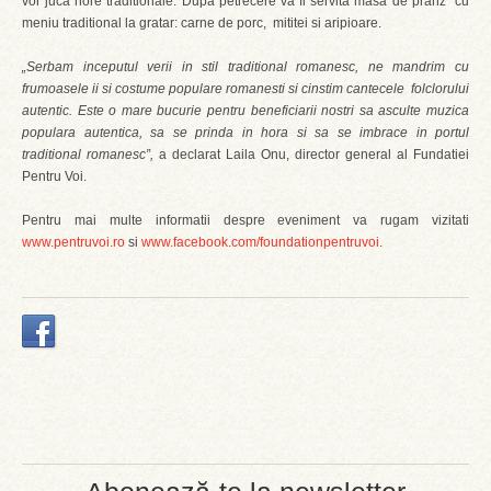
vor juca hore traditionale. Dupa petrecere va fi servita masa de pranz cu
meniu traditional la gratar: carne de porc, mititei si aripioare.
„Serbam inceputul verii in stil traditional romanesc, ne mandrim cu
frumoasele ii si costume populare romanesti si cinstim cantecele folclorului
autentic. Este o mare bucurie pentru beneficiarii nostri sa asculte muzica
populara autentica, sa se prinda in hora si sa se imbrace in portul
traditional romanesc”,
a declarat Laila Onu, director general al Fundatiei
Pentru Voi.
Pentru mai multe informatii despre eveniment va rugam vizitati
www.pentruvoi.ro
si
www.facebook.com/foundationpentruvoi
.