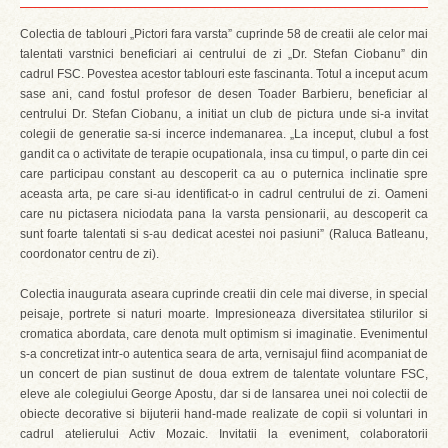
Colectia de tablouri „Pictori fara varsta” cuprinde 58 de creatii ale celor mai
talentati varstnici beneficiari ai centrului de zi „Dr. Stefan Ciobanu” din
cadrul FSC. Povestea acestor tablouri este fascinanta. Totul a inceput acum
sase ani, cand fostul profesor de desen Toader Barbieru, beneficiar al
centrului Dr. Stefan Ciobanu, a initiat un club de pictura unde si-a invitat
colegii de generatie sa-si incerce indemanarea. „La inceput, clubul a fost
gandit ca o activitate de terapie ocupationala, insa cu timpul, o parte din cei
care participau constant au descoperit ca au o puternica inclinatie spre
aceasta arta, pe care si-au identificat-o in cadrul centrului de zi. Oameni
care nu pictasera niciodata pana la varsta pensionarii, au descoperit ca
sunt foarte talentati si s-au dedicat acestei noi pasiuni” (Raluca Batleanu,
coordonator centru de zi).
Colectia inaugurata aseara cuprinde creatii din cele mai diverse, in special
peisaje, portrete si naturi moarte. Impresioneaza diversitatea stilurilor si
cromatica abordata, care denota mult optimism si imaginatie. Evenimentul
s-a concretizat intr-o autentica seara de arta, vernisajul fiind acompaniat de
un concert de pian sustinut de doua extrem de talentate voluntare FSC,
eleve ale colegiului George Apostu, dar si de lansarea unei noi colectii de
obiecte decorative si bijuterii hand-made realizate de copii si voluntari in
cadrul atelierului Activ Mozaic. Invitatii la eveniment, colaboratorii