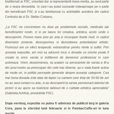
traditionali ai FSC, voluntari dar si reprezentanti mass-media, au avut parte
de o seara deosebita in care i-au putut cunoaste indeaproape pe o parte
din beneficiarii FSC si s-au familiarizat cu activitatile acestora din cadrul
Centrului de zi Dr. Stefan Ciobanu.
„La FSC ne concentram nu doar pe problemele sociale, medicale ale
beneficiarilor nostri, ci si pe latura lor creativa, artistica, acolo unde o
descoperim. Punem mare pret pe arta si incurajam foarte mult, in cadrul
diverselor proiecte, descoperirea si dezvoltarea potentialului artistic.
Frumosul are un efect terapeutic extraordinar pentru minte si suflet. Prin
aceasta expozitie, am vrut sa aducem inca o dovada ca oricine poate fi
creativ la orice varsta si indiferent de domeniul profesional in care
activeaza. Vrem, deasemenea, sa aratam ca persoanele de varsta a III-a
din jurul nostru au preocupari din cele mai diverse, au o viata foarte activa
de multe ori, in pofida perceptie generale despre aceasta categorie. Cea
mai buna dovada este data de faptul ca oameni care timp de 50-60 de ani
nu au avut contact cu arta, si-au descoperit la varsta pensionarii talentul de
pictori si au ajuns sa realizeze tablouri de o calitate artistica apreciabila”
(Gabriela Achihai, presedinte FSC).
Dupa vernisaj, expozitia va putea fi admirata de publicul larg in galeria
Cora, pana la sfarsitul lunii februarie si in PambacCaffe-uri in luna
martie
.