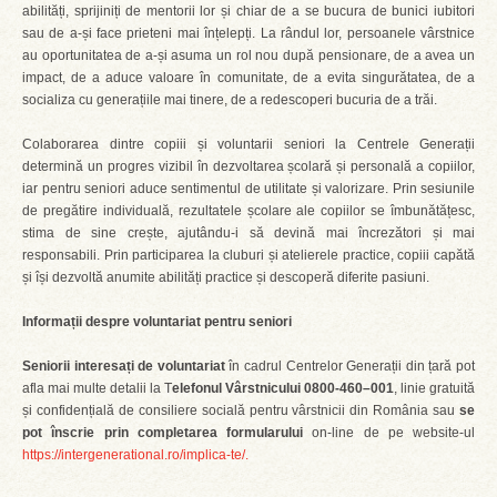
abilități, sprijiniți de mentorii lor și chiar de a se bucura de bunici iubitori
sau de a-și face prieteni mai înțelepți. La rândul lor, persoanele vârstnice
au oportunitatea de a-și asuma un rol nou după pensionare, de a avea un
impact, de a aduce valoare în comunitate, de a evita singurătatea, de a
socializa cu generațiile mai tinere, de a redescoperi bucuria de a trăi.
Colaborarea dintre copiii și voluntarii seniori la Centrele Generații
determină un progres vizibil în dezvoltarea școlară și personală a copiilor,
iar pentru seniori aduce sentimentul de utilitate și valorizare. Prin sesiunile
de pregătire individuală, rezultatele școlare ale copiilor se îmbunătățesc,
stima de sine crește, ajutându-i să devină mai încrezători și mai
responsabili. Prin participarea la cluburi și atelierele practice, copiii capătă
și își dezvoltă anumite abilități practice și descoperă diferite pasiuni.
Informații despre voluntariat pentru seniori
Seniorii interesați de voluntariat
în cadrul Centrelor Generații din țară pot
afla mai multe detalii la T
elefonul Vârstnicului 0800-460–001
, linie gratuită
și confidențială de consiliere socială pentru vârstnicii din România sau
se
pot înscrie prin completarea formularului
on-line de pe website-ul
https://intergenerational.ro/implica-te/.