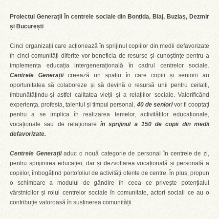
Proiectul Generații în centrele sociale din Bonțida, Blaj, Buziaș, Dezmir
și București
Cinci organizații care acționează în sprijinul copiilor din medii defavorizate
în cinci comunități diferite vor beneficia de resurse și cunoștințe pentru a
implementa educația intergenerațională în cadrul centrelor sociale.
Centrele Generații
creează un spațiu în care copiii și seniorii au
oportunitatea să colaboreze și să devină o resursă unii pentru ceilalți,
îmbunătățindu-și astfel calitatea vieții și a relațiilor sociale. Valorificând
experiența, profesia, talentul și timpul personal,
40 de seniori
vor fi cooptați
pentru a se implica în realizarea temelor, activităților educaționale,
vocaționale sau de relaționare
în sprijinul a 150 de copii din medii
defavorizate.
Centrele Generații
aduc o nouă categorie de personal în centrele de zi,
pentru sprijinirea educației, dar și dezvoltarea vocațională și personală a
copiilor, îmbogățind portofoliul de activități oferite de centre. În plus, propun
o schimbare a modului de gândire în ceea ce privește potențialul
vârstnicilor și rolul centrelor sociale în comunitate, actori sociali ce au o
contribuție valoroasă în susținerea comunității.