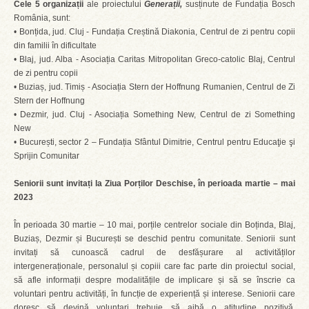
Cele 5 organizații
ale proiectului
Generații,
susținute de Fundația Bosch
România, sunt:
• Bonțida, jud. Cluj - Fundația Creștină Diakonia, Centrul de zi pentru copii
din familii în dificultate
• Blaj, jud. Alba - Asociația Caritas Mitropolitan Greco-catolic Blaj, Centrul
de zi pentru copii
• Buziaș, jud. Timiș - Asociația Stern der Hoffnung Rumanien, Centrul de Zi
Stern der Hoffnung
• Dezmir, jud. Cluj - Asociația Something New, Centrul de zi Something
New
• București, sector 2 – Fundația Sfântul Dimitrie, Centrul pentru Educaţie şi
Sprijin Comunitar
Seniorii sunt invitați la Ziua Porților Deschise, în perioada martie – mai
2023
În perioada 30 martie – 10 mai, porțile centrelor sociale din Boținda, Blaj,
Buziaș, Dezmir și București se deschid pentru comunitate. Seniorii sunt
invitați să cunoască cadrul de desfășurare al activităților
intergeneraționale, personalul și copiii care fac parte din proiectul social,
să afle informații despre modalitățile de implicare și să se înscrie ca
voluntari pentru activități, în funcție de experiență și interese. Seniorii care
doresc să devină voluntari trebuie să aibă o atitudine pozitivă,