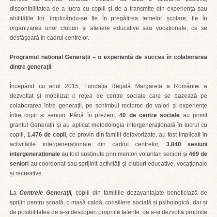
disponibilitatea de a lucra cu copiii și de a transmite din experiența sau
abilitățile lor, implicându-se fie în pregătirea temelor școlare, fie în
organizarea unor cluburi și ateliere educative sau vocaționale, ce se
desfășoară în cadrul centrelor.
Programul național Generații – o experiență de succes în colaborarea
dintre generații
Începând cu anul 2015, Fundația Regală Margareta a României a
dezvoltat și mobilizat o rețea de centre sociale care se bazează pe
colaborarea între generații, pe schimbul reciproc de valori și experiențe
între copii și seniori. Până în prezent,
40 de centre sociale
au primit
grantul Generații și au aplicat metodologia intergenerațională în lucrul cu
copiii,
1.476 de copii
, ce provin din familii defavorizate, au fost implicati în
activitățile intergeneraționale din cadrul centrelor,
3.840 sesiuni
intergeneraționale
au fost susținute prin mentori voluntari seniori și
469 de
seniori
au coordonat sau sprijinit activități și cluburi educative, vocaționale
și recreative.
La
Centrele Generații,
copiii din familiile dezavantajate beneficiază de
sprijin pentru școală, o masă caldă, consiliere socială și psihologică, dar și
de posibilitatea de a-și descoperi propriile talente, de a-și dezvolta propriile