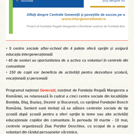
• 5 centre sociale after-school din 4 județe oferă sprijin și asigură
educația intergenerațională
• 40 de seniori au oportunitatea de a activa ca voluntari în centrele din
comunitate
• 150 de copii vor beneficia de activități pentru dezvoltare școlară,
vocațională și personală
Programul național
Generații
, susținut de Fundația Regală Margareta a
României, se relansează în cadrul a cinci centre sociale din localitățile
Bonțida, Blaj, Buziaș, Dezmir și București, cu sprijinul Fundației Bosch
România. Seniorii sunt invitați să se alăture centrelor sociale de tip
școală după școală
pentru a oferi sprijin la teme sau alte activități
educaționale copiilor din comunitate. În perioada 30 martie - 10 mai,
centrele organizează Ziua Porților Deschise, cu scopul de a atrage
voluntari din rândul persoanelor vârstnice.