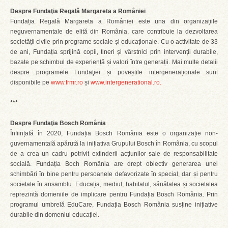
Despre Fundaţia Regală Margareta a României
Fundația Regală Margareta a României este una din organizațiile
neguvernamentale de elită din România, care contribuie la dezvoltarea
societății civile prin programe sociale și educaționale. Cu o activitate de 33
de ani, Fundația sprijină copii, tineri și vârstnici prin intervenții durabile,
bazate pe schimbul de experiență și valori între generații. Mai multe detalii
despre programele Fundaţiei și poveștile intergeneraționale sunt
disponibile pe
www.frmr.ro
și
www.intergenerational.ro.
***
Despre Fundaţia Bosch România
Înființată în 2020, Fundația Bosch România este o organizație non-
guvernamentală apărută la inițiativa Grupului Bosch în România, cu scopul
de a crea un cadru potrivit extinderii acțiunilor sale de responsabilitate
socială. Fundația Boch România are drept obiectiv generarea unei
schimbări în bine pentru persoanele defavorizate în special, dar și pentru
societate în ansamblu. Educația, mediul, habitatul, sănătatea și societatea
reprezintă domeniile de implicare pentru Fundația Bosch România. Prin
programul umbrelă EduCare, Fundația Bosch România susține inițiative
durabile din domeniul educației.