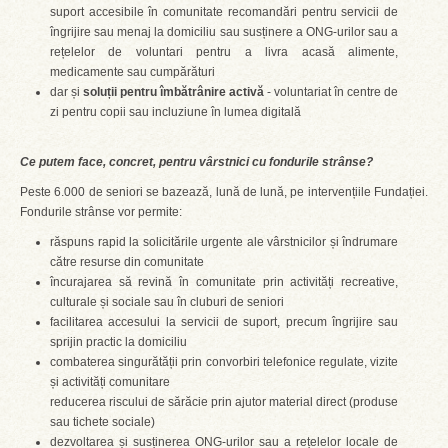
suport accesibile în comunitate recomandări pentru servicii de
îngrijire sau menaj la domiciliu sau susținere a ONG-urilor sau a
rețelelor de voluntari pentru a livra acasă alimente,
medicamente sau cumpărături
dar și
soluții pentru îmbătrânire activă
- voluntariat în centre de
zi pentru copii sau incluziune în lumea digitală
Ce putem face, concret, pentru vârstnici cu fondurile strânse?
Peste 6.000 de seniori se bazează, lună de lună, pe intervențiile Fundației.
Fondurile strânse vor permite:
răspuns rapid la solicitările urgente ale vârstnicilor și îndrumare
către resurse din comunitate
încurajarea să revină în comunitate prin activități recreative,
culturale și sociale sau în cluburi de seniori
facilitarea accesului la servicii de suport, precum îngrijire sau
sprijin practic la domiciliu
combaterea singurătății prin convorbiri telefonice regulate, vizite
și activități comunitare
reducerea riscului de sărăcie prin ajutor material direct (produse
sau tichete sociale)
dezvoltarea și susținerea ONG-urilor sau a rețelelor locale de