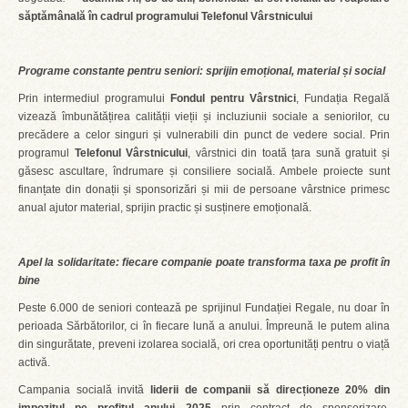
săptămânală în cadrul programului Telefonul Vârstnicului
Programe constante pentru seniori: sprijin emoțional, material și social
Prin intermediul programului
Fondul pentru Vârstnici
, Fundația Regală
vizează îmbunătățirea calității vieții și incluziunii sociale a seniorilor, cu
precădere a celor singuri și vulnerabili din punct de vedere social. Prin
programul
Telefonul Vârstnicului
, vârstnici din toată țara sună gratuit și
găsesc ascultare, îndrumare și consiliere socială. Ambele proiecte sunt
finanțate din donații și sponsorizări și mii de persoane vârstnice primesc
anual ajutor material, sprijin practic și susținere emoțională.
Apel la solidaritate: fiecare companie poate transforma taxa pe profit în
bine
Peste 6.000 de seniori contează pe sprijinul Fundației Regale, nu doar în
perioada Sărbătorilor, ci în fiecare lună a anului. Împreună le putem alina
din singurătate, preveni izolarea socială, ori crea oportunități pentru o viață
activă.
Campania socială invită
liderii de companii să direcționeze
20% din