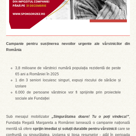
Campanie pentru susținerea nevoilor urgente ale vârstnicilor din
România
3,8 milioane de vârstnici numără populația rezidentă de peste
65 ani a României în 2025
1 din 3 seniori locuiesc singuri, expuși riscului de sărăcie și
izolare
6.000 de persoane vârstnice vor fi sprijinite prin proiectele
sociale ale Fundației
Sub mesajul mobilizator
„Singurătatea doare! Tu o poți vindeca!”
,
Fundația Regală Margareta a României lansează o campanie națională
menită să ofere
sprijin imediat și soluții durabile pentru vârstnicii
care se
confruntă cu singurătatea, izolarea și lipsa resurselor - atât în perioada