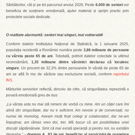
Sărbătorilor, cât și pe tot parcursul anului 2026. Peste
6.000 de seniori
vor
beneficia de susținere emoțională, ajutor material și sprijin practic prin
proiectele sociale dedicate.
O realitate alarmantă: seniori mai singuri, mai vulnerabili
Conform datelor Institutului Național de Statistică, la 1 ianuarie 2025,
populația rezidentă a României număra peste
3,86 milioane de persoane
cu vârsta peste 65 de ani
. Totodată, potrivit datelor colectate la ultimul
recensământ,
1,35 milioane dintre vârstnici declarau că locuiesc
singure
. Un procent de 32,3% dintre persoanele în vârstă de peste 65 de
ani se află în risc de sărăcie sau excluziune socială, conform
raportului
INS
.
Mărturiile seniorilor reflectă, dincolo de cifre, că singurătatea reprezintă o
povară emoțională greu de dus:
„La vârsta asta nu mai stă nimeni de vorbă cu mine. Am un cățel care îmi
alină din singurătate, dar nu e suficient. Am nevoie și de conversații, nu
numai de monolog. Aveam mulți foști colegi și colaboratori, dar ne-am
împuținat, am rămas vreo doi, trei. Mă bucur că am posibilitatea unei
discuții săptămânale. Simt că mai există speranță și pentru noi, nu existăm
degeaba.”
–
doamna A., 83 de ani, beneficiar al serviciului de reapelare