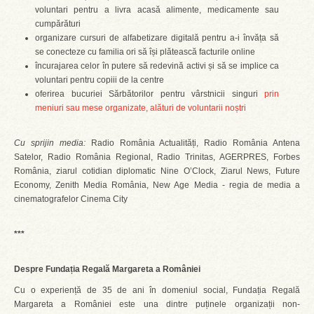
voluntari pentru a livra acasă alimente, medicamente sau
cumpărături
organizare cursuri de alfabetizare digitală pentru a-i învăța să
se conecteze cu familia ori să își plătească facturile online
încurajarea celor în putere să redevină activi și să se implice ca
voluntari pentru copiii de la centre
oferirea bucuriei Sărbătorilor pentru vârstnicii singuri
prin
meniuri sau mese organizate, alături de voluntarii noștri
Cu sprijin media:
Radio România Actualități, Radio România Antena
Satelor, Radio România Regional, Radio Trinitas, AGERPRES, Forbes
România, ziarul cotidian diplomatic Nine O’Clock, Ziarul News, Future
Economy, Zenith Media România, New Age Media - regia de media a
cinematografelor Cinema City
***
Despre Fundația Regală Margareta a României
Cu o experiență de 35 de ani în domeniul social, Fundația Regală
Margareta a României este una dintre puținele organizații non-