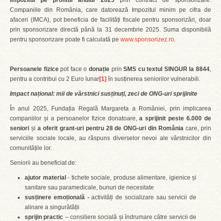
impozitul pe profitul anului 2025
prin contract de sponsorizare.
Companiile din România, care datorează Impozitul minim pe cifra de
afaceri (IMCA), pot beneficia de facilități fiscale pentru sponsorizări, doar
prin sponsorizare directă până la 31 decembrie 2025. Suma disponibilă
pentru sponsorizare poate fi calculată pe
www.sponsorizez.ro
.
Persoanele fizice
pot face o
donație
prin
SMS cu textul SINGUR
la 8844
,
pentru a contribui cu 2 Euro lunar
[1]
în susținerea seniorilor vulnerabili.
Impact național: mii de vârstnici susținuți, zeci de ONG-uri sprijinite
În anul 2025, Fundația Regală Margareta a României, prin implicarea
companiilor și a persoanelor fizice donatoare,
a sprijinit peste
6.000 de
seniori
și
a oferit
grant-uri pentru 28
de ONG-uri din România
care, prin
serviciile sociale locale, au răspuns diverselor nevoi ale vârstnicilor din
comunitățile lor.
Seniorii au beneficiat de:
ajutor material
- tichete sociale, produse alimentare, igienice și
sanitare sau paramedicale, bunuri de necesitate
susținere emoțională -
activități de socializare sau servicii de
alinare a singurătății
sprijin practic
– consiliere socială și îndrumare către servicii de