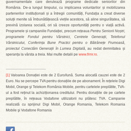
guvernamentale care derulează programe dedicate seniorilor din
România. De-a lungul timpului, cu implicarea voluntarilor și mobilizarea
partenerilor instituționali și a întregii comunități, Fundația a creat diverse
soluții menite să îmbunătățească viețile acestora, să aline singurătatea, să
prevină izolarea socială, ori să creeze oportunități pentru o viață activă.
Programele și campaniile Fundației, precum rețeaua
Pentru Seniorii Noștri,
programele Fondul pentru Vârstnici, Centrele Generații, Telefonul
Vârstnicului, Conferința Bune Practici pentru o Bătrânețe Frumoasă,
proiectul Conectăm Generații în Lumea Digitală,
au redat demnitatea și
speranța la vârsta a treia. Mai multe detalii pe
www.frmr.ro
.
[1]
Valoarea Donației este de 2 Euro/lună. Suma alocată cauzei este de 2
Euro. Nu se percepe TVA pentru donațiile de pe abonament. În rețelele Digi
Mobil, Orange şi Telekom România Mobile, pentru cartelele preplătite, TVA-
ul a fost reținut la achiziționarea creditului. Pentru donațiile de pe cartele
preplătite, în rețeaua Vodafone utilizatorii nu plătesc TVA. Campanie
realizată cu sprijinul Digi Mobil, Orange Romania, Telekom Romania
Mobile şi Vodafone Romania