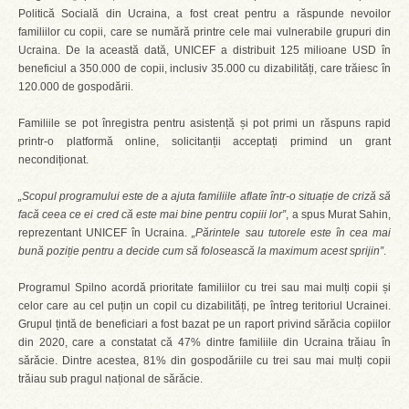
Politică Socială din Ucraina, a fost creat pentru a răspunde nevoilor
familiilor cu copii, care se numără printre cele mai vulnerabile grupuri din
Ucraina. De la această dată, UNICEF a distribuit 125 milioane USD în
beneficiul a 350.000 de copii, inclusiv 35.000 cu dizabilități, care trăiesc în
120.000 de gospodării.
Familiile se pot înregistra pentru asistență și pot primi un răspuns rapid
printr-o platformă online, solicitanții acceptați primind un grant
necondiționat.
„Scopul programului este de a ajuta familiile aflate într-o situație de criză să
facă ceea ce ei cred că este mai bine pentru copiii lor”
, a spus Murat Sahin,
reprezentant UNICEF în Ucraina.
„Părintele sau tutorele este în cea mai
bună poziție pentru a decide cum să folosească la maximum acest sprijin”
.
Programul Spilno acordă prioritate familiilor cu trei sau mai mulți copii și
celor care au cel puțin un copil cu dizabilități, pe întreg teritoriul Ucrainei.
Grupul țintă de beneficiari a fost bazat pe un raport privind sărăcia copiilor
din 2020, care a constatat că 47% dintre familiile din Ucraina trăiau în
sărăcie. Dintre acestea, 81% din gospodăriile cu trei sau mai mulți copii
trăiau sub pragul național de sărăcie.