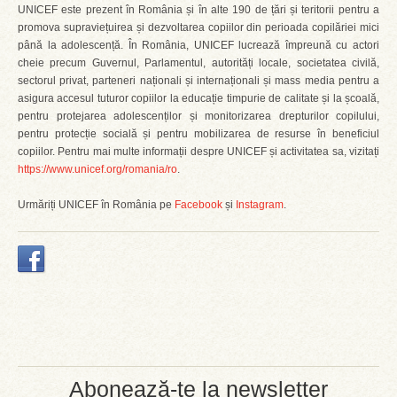
UNICEF este prezent în România și în alte 190 de țări și teritorii pentru a
promova supraviețuirea și dezvoltarea copiilor din perioada copilăriei mici
până la adolescență. În România, UNICEF lucrează împreună cu actori
cheie precum Guvernul, Parlamentul, autorități locale, societatea civilă,
sectorul privat, parteneri naționali și internaționali și mass media pentru a
asigura accesul tuturor copiilor la educație timpurie de calitate și la școală,
pentru protejarea adolescenților și monitorizarea drepturilor copilului,
pentru protecție socială și pentru mobilizarea de resurse în beneficiul
copiilor. Pentru mai multe informații despre UNICEF și activitatea sa, vizitați
https://www.unicef.org/romania/ro
.
Urmăriți UNICEF în România pe
Facebook
și
Instagram
.
Abonează-te la newsletter