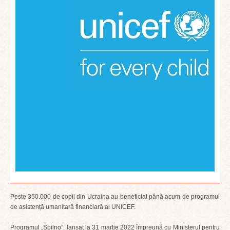
Peste 350.000 de copii din Ucraina au beneficiat până acum de programul
de asistență umanitară financiară al UNICEF.
Programul „Spilno”, lansat la 31 martie 2022 împreună cu Ministerul pentru