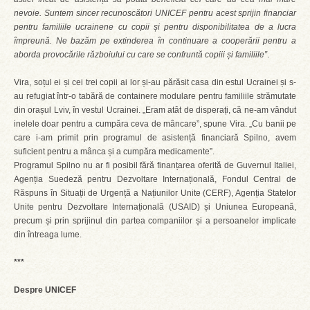
nevoie. Suntem sincer recunoscători UNICEF pentru acest sprijin financiar
pentru familiile ucrainene cu copii și pentru disponibilitatea de a lucra
împreună. Ne bazăm pe extinderea în continuare a cooperării pentru a
aborda provocările războiului cu care se confruntă copiii și familiile”
.
Vira, soțul ei și cei trei copii ai lor și-au părăsit casa din estul Ucrainei și s-
au refugiat într-o tabără de containere modulare pentru familiile strămutate
din orașul Lviv, în vestul Ucrainei. „Eram atât de disperați, că ne-am vândut
inelele doar pentru a cumpăra ceva de mâncare”, spune Vira. „Cu banii pe
care i-am primit prin programul de asistență financiară Spilno, avem
suficient pentru a mânca și a cumpăra medicamente”.
Programul Spilno nu ar fi posibil fără finanțarea oferită de Guvernul Italiei,
Agenția Suedeză pentru Dezvoltare Internațională, Fondul Central de
Răspuns în Situații de Urgență a Națiunilor Unite (CERF), Agenția Statelor
Unite pentru Dezvoltare Internațională (USAID) și Uniunea Europeană,
precum și prin sprijinul din partea companiilor și a persoanelor implicate
din întreaga lume.
***
Despre UNICEF