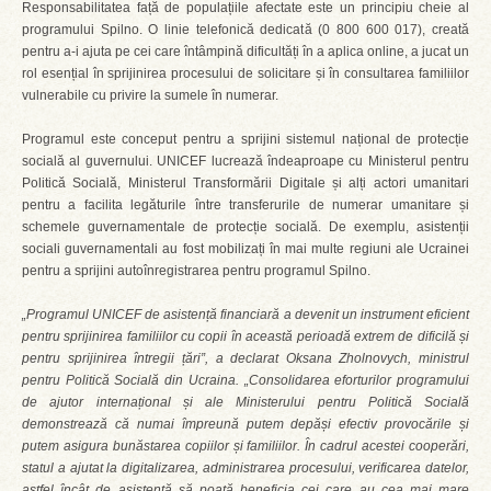
Responsabilitatea față de populațiile afectate este un principiu cheie al
programului Spilno. O linie telefonică dedicată (0 800 600 017), creată
pentru a-i ajuta pe cei care întâmpină dificultăți în a aplica online, a jucat un
rol esențial în sprijinirea procesului de solicitare și în consultarea familiilor
vulnerabile cu privire la sumele în numerar.
Programul este conceput pentru a sprijini sistemul național de protecție
socială al guvernului. UNICEF lucrează îndeaproape cu Ministerul pentru
Politică Socială, Ministerul Transformării Digitale și alți actori umanitari
pentru a facilita legăturile între transferurile de numerar umanitare și
schemele guvernamentale de protecție socială. De exemplu, asistenții
sociali guvernamentali au fost mobilizați în mai multe regiuni ale Ucrainei
pentru a sprijini autoînregistrarea pentru programul Spilno.
„Programul UNICEF de asistență financiară a devenit un instrument eficient
pentru sprijinirea familiilor cu copii în această perioadă extrem de dificilă și
pentru sprijinirea întregii țări”, a declarat Oksana Zholnovych, ministrul
pentru Politică Socială din Ucraina. „Consolidarea eforturilor programului
de ajutor internațional și ale Ministerului pentru Politică Socială
demonstrează că numai împreună putem depăși efectiv provocările și
putem asigura bunăstarea copiilor și familiilor. În cadrul acestei cooperări,
statul a ajutat la digitalizarea, administrarea procesului, verificarea datelor,
astfel încât de asistență să poată beneficia cei care au cea mai mare