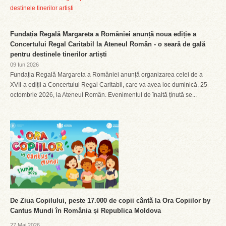
Fundația Regală Margareta a României anunță noua ediție a
Concertului Regal Caritabil la Ateneul Român - o seară de gală
pentru destinele tinerilor artiști
09 Iun 2026
Fundația Regală Margareta a României anunță organizarea celei de a
XVII-a ediții a Concertului Regal Caritabil, care va avea loc duminică, 25
octombrie 2026, la Ateneul Român. Evenimentul de înaltă ținută se...
De Ziua Copilului, peste 17.000 de copii cântă la Ora Copiilor by
Cantus Mundi în România și Republica Moldova
27 Mai 2026