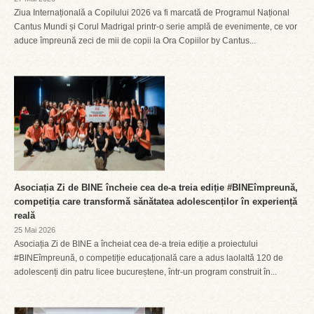
Ziua Internațională a Copilului 2026 va fi marcată de Programul Național
Cantus Mundi și Corul Madrigal printr-o serie amplă de evenimente, ce vor
aduce împreună zeci de mii de copii la Ora Copiilor by Cantus...
Asociația Zi de BINE încheie cea de-a treia ediție #BINEîmpreună,
competiția care transformă sănătatea adolescenților în experiență
reală
25 Mai 2026
Asociația Zi de BINE a încheiat cea de-a treia ediție a proiectului
#BINEîmpreună, o competiție educațională care a adus laolaltă 120 de
adolescenți din patru licee bucureștene, într-un program construit în...