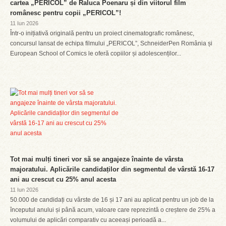
cartea „PERICOL” de Raluca Poenaru și din viitorul film
românesc pentru copii „PERICOL”!
11 Iun 2026
Într-o inițiativă originală pentru un proiect cinematografic românesc,
concursul lansat de echipa filmului „PERICOL”, SchneiderPen România și
European School of Comics le oferă copiilor și adolescenților...
Tot mai mulți tineri vor să se angajeze înainte de vârsta
majoratului. Aplicările candidaților din segmentul de vârstă 16-17
ani au crescut cu 25% anul acesta
11 Iun 2026
50.000 de candidați cu vârste de 16 și 17 ani au aplicat pentru un job de la
începutul anului și până acum, valoare care reprezintă o creștere de 25% a
volumului de aplicări comparativ cu aceeași perioadă a...