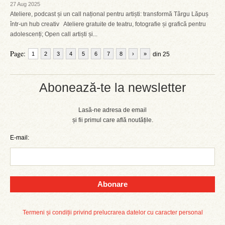
27 Aug 2025
Ateliere, podcast și un call național pentru artiști: transformă Târgu Lăpuș
într-un hub creativ Ateliere gratuite de teatru, fotografie și grafică pentru
adolescenți; Open call artiști și...
Page:
1
2
3
4
5
6
7
8
›
»
din 25
Abonează-te la newsletter
Lasă-ne adresa de email
și fii primul care află noutățile.
E-mail:
Abonare
Termeni și condiții privind prelucrarea datelor cu caracter personal